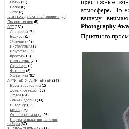
престижные кон
Осень
(21)
Весна
(6)
атмосфере. Но е
Лето
(2)
вашему внима
А ВЫ КАК ДУМАЕТЕ? (Вопросы)
(8)
Палеонтология
(5)
Photography Aw
АРТ
(131)
Арт-проект
(8)
Приятного прос
Бодиарт
(1)
Живопись
(42)
Инсталляция
(3)
Искусство
(34)
Креатив
(13)
Скульптуры
(29)
Стрит-арт
(1)
Фото-арт
(5)
Художники
(53)
АРХИТЕКТУРА,ИНТЕРЬЕР
(293)
Бары и рестораны
(2)
Дома и коттеджи
(61)
Другое
(64)
Замки и дворцы
(33)
Интерьер
(13)
Музеи
(26)
Отели и гостиницы
(26)
Церкви, монастыри, часовни,
соборы
(67)
ВИДЕОМАТЕРИАЛЫ
(88)