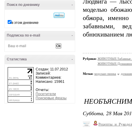
Людвига — лысой
Поиск по дневнику
-
моделью обожаю
обжора, именно
в этом дневнике
забавными, ве
обнюхиванием л
Подписка по e-mail
-
Рубрики:
ЖИВОТНЫЕ/Забавные 
Статистика
-
ЖИВОТНЫЕ/Домашние
Создан: 11.07.2012
Записей:
Метки:
морская свинка
домашн
Комментариев:
Написано: 15961
Отчеты:
Посетители
Поисковые фразы
НЕОБЪЯСНИМО
Суббота, 28 Мая 201
Рецепты_и_Рукодел