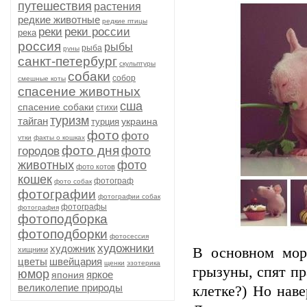
путешествия
растения
редкие животные
редкие птицы
реки
реки россии
река
россия
рыбы
рыба
руны
санкт-петербург
скульптуры
собаки
собор
смешные коты
спасение животных
сша
спасение собаки
стихи
туризм
тайган
украина
турция
фото
фото
утки
факты о кошках
фото дня
фото
городов
животных
фото
фото котов
кошек
фотограф
фото собак
фотографии
фотографии собак
фотографы
фотография
фотоподборка
фотоподборки
фотосессия
художники
художник
В основном мор
хищники
цветы
швейцария
щенки
эзотерика
грызуны, спят пр
юмор
яркое
япония
великолепие природы
клетке?) Но нав