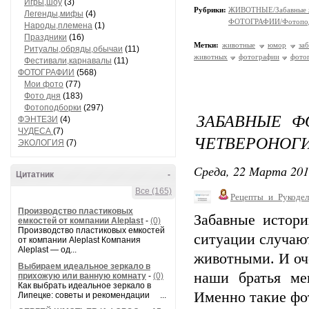
Игры,шоу
(3)
Рубрики:
ЖИВОТНЫЕ/Забавные 
Легенды,мифы
(4)
ФОТОГРАФИИ/Фотопо
Народы,племена
(1)
Праздники
(16)
Метки:
животные
юмор
за
Ритуалы,обряды,обычаи
(11)
животных
фотографии
фото
Фестивали,карнавалы
(11)
ФОТОГРАФИИ
(568)
Мои фото
(77)
Фото дня
(183)
Фотоподборки
(297)
ЗАБАВНЫЕ Ф
ФЭНТЕЗИ
(4)
ЧУДЕСА
(7)
ЧЕТВЕРОНОГИ
ЭКОЛОГИЯ
(7)
Среда, 22 Марта 201
Цитатник
-
Все (165)
Рецепты_и_Рукодел
Производство пластиковых
Забавные истори
емкостей от компании Aleplast
-
(0)
Производство пластиковых емкостей
ситуации случают
от компании Aleplast Компания
Aleplast — од...
животными. И оч
Выбираем идеальное зеркало в
наши братья ме
прихожую или ванную комнату
-
(0)
Как выбрать идеальное зеркало в
Именно такие фот
Липецке: советы и рекомендации ...