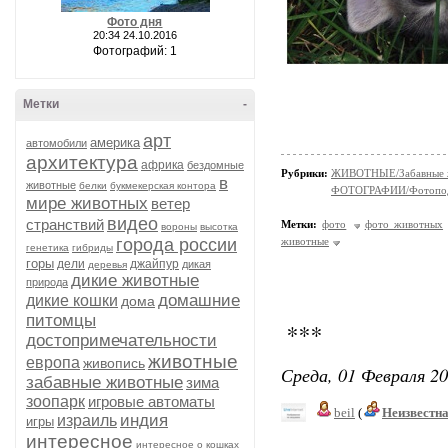
Фото дня
20:34 24.10.2016
Фотографий: 1
Метки
-
арт
америка
автомобили
архитектура
африка
бездомные
Рубрики:
ЖИВОТНЫЕ/Забавные 
в
животные
белки
букмекерская контора
ФОТОГРАФИИ/Фотопо
мире животных
ветер
видео
странствий
Метки:
фото
фото животных
вороны
высотка
города россии
животные
генетика
гибриды
горы
дели
джайпур
дикая
деревья
дикие животные
природа
домашние
дикие кошки
дома
питомцы
***
достопримечательности
животные
европа
живопись
Среда, 01 Февраля 20
забавные животные
зима
зоопарк
игровые автоматы
beil
(
Неизвестн
индия
израиль
игры
интересное
интересное о кошках