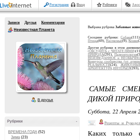
Регистрация
Вход
Рейтинги
Авос
Записи
Друзья
Комментарии
Выбрана рубрика
Забавные жив
Неизвестная Планета
Соседние рубрики:
Собаки
(111
Птицы
(69),
Насекомые
(9),
Кошки
(
Другие рубрики в этом дневник
(ОБСУДИТЬ с ЧИТАТЕЛЯМИ)
(1
ПРИРОДА
(291),
Палеонтология
(
НЕИЗВЕДАННОЕ и НЕОБЫЧН
Конкурсы сообщества (от админ
РЕАЛЬНОСТИ
(24),
ЖИВОТНЫ
АРХИТЕКТУРА,ИНТЕРЬЕР
(293)
САМЫЕ СМЕ
ДИКОЙ ПРИРО
В друзья
Суббота, 22 Апреля 2
Рубрики
-
Рецепты_и_Рукодел
ВРЕМЕНА ГОДА
(52)
Каких только ф
Зима
(23)