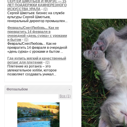
СЕРГЕЙ ШМОТЬЕВ И ФОРЭС — 15
ЛЕТ ПОДДЕРЖКИ КАМНЕРЕЗНОГО
ИСКУССТВА УРАЛА
-
(0)
Сергей Шмотьев: бизнес на службе
культуры Сергей Шмотьев,
генеральный директор промышлен...
Февраль/Снег/Любовь... Как не
превратить 14 февраля в
очередной «день сурка» с уроками
и бытом
-
(0)
Февраль/Снег/Любовь... Как не
превратить 14 февраля в очередной
«день сурка» с уроками и бытом ...
Где купить мягкий и качественный
ротанг для плетения
-
(0)
Плетение из ротанга – это
увлекательное хобби, которое
позволяет создавать уникал...
Фотоальбом
-
Все (1)