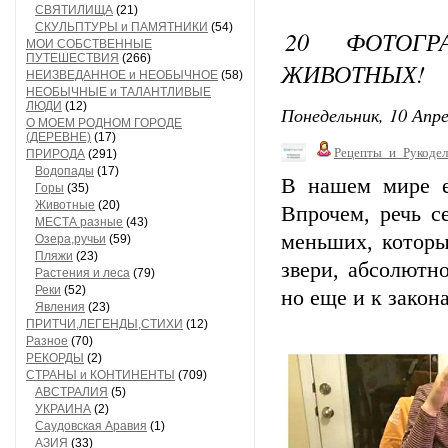
СВЯТИЛИЩА
(21)
СКУЛЬПТУРЫ и ПАМЯТНИКИ
(54)
20 ФОТОГР
МОИ СОБСТВЕННЫЕ
ПУТЕШЕСТВИЯ
(266)
ЖИВОТНЫХ!
НЕИЗВЕДАННОЕ и НЕОБЫЧНОЕ
(58)
НЕОБЫЧНЫЕ и ТАЛАНТЛИВЫЕ
ЛЮДИ
(12)
Понедельник, 10 Апре
О МОЕМ РОДНОМ ГОРОДЕ
(ДЕРЕВНЕ)
(17)
Рецепты_и_Рукодел
ПРИРОДА
(291)
Водопады
(17)
В нашем мире е
Горы
(35)
Животные
(20)
Впрочем, речь с
МЕСТА разные
(43)
меньших, которы
Озера,ручьи
(59)
Пляжи
(23)
звери, абсолютн
Растения и леса
(79)
Реки
(52)
но еще и к зако
Явления
(23)
ПРИТЧИ,ЛЕГЕНДЫ,СТИХИ
(12)
Разное
(70)
РЕКОРДЫ
(2)
СТРАНЫ и КОНТИНЕНТЫ
(709)
АВСТРАЛИЯ
(5)
УКРАИНА
(2)
Саудовская Аравия
(1)
АЗИЯ
(33)