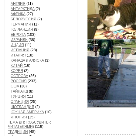
АНГЛИЯ
(11)
АНТАРКТИДА
(2)
АФРИКА
(27)
БЕЛОРУССИЯ
(2)
ГЕРМАНИЯ
(11)
ГОЛЛАНДИЯ
(9)
ЕВРОПА
(103)
ИЗРАИЛЬ
(38)
ИНДИЯ
(11)
ИСПАНИЯ
(28)
ИТАЛИЯ
(18)
КАНАДА и АЛЯСКА
(3)
КИТАЙ
(16)
КОРЕЯ
(2)
ОСТРОВА
(36)
РОССИЯ
(233)
США
(30)
ТАЙЛАНД
(8)
ТУРЦИЯ
(11)
ФРАНЦИЯ
(25)
ШОТЛАНДИЯ
(2)
ЮЖНАЯ АМЕРИКА
(10)
ЯПОНИЯ
(15)
ТЕМА ДНЯ (ОБСУДИТЬ с
ЧИТАТЕЛЯМИ)
(119)
ТРАДИЦИИ
(45)