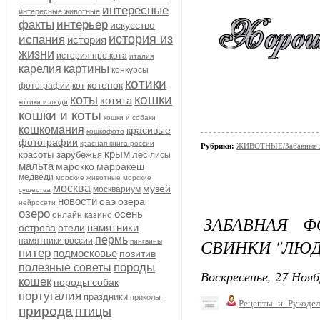
интересные
интересные животные
факты
интерьер
искусство
история из
испания
история
жизни
история про кота
италия
картины
карелия
конкурсы
котики
котенок
фотографии
кот
кошки
коты
котята
котики и люди
кошки и коты
кошки и собаки
кошкомания
красивые
кошкофото
фотографии
красная книга россии
Рубрики:
ЖИВОТНЫЕ/Забавные 
крым
красоты зарубежья
лес
лисы
мальта
марокко
марракеш
медведи
морские животные
морские
москва
музей
москвариум
существа
новости
оаэ
озера
нейросети
озеро
осень
онлайн казино
ЗАБАВНАЯ 
памятники
острова
отели
пермь
СВИНКИ "ЛЮД
памятники россии
пингвины
питер
подмосковье
позитив
породы
полезные советы
Воскресенье, 27 Нояб
кошек
породы собак
португалия
праздники
приколы
Рецепты_и_Рукодел
природа
птицы