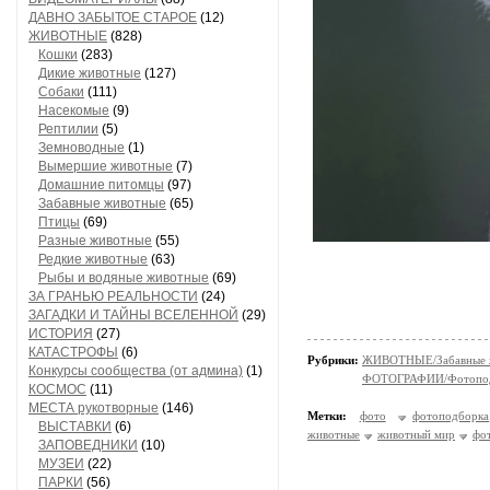
ДАВНО ЗАБЫТОЕ СТАРОЕ
(12)
ЖИВОТНЫЕ
(828)
Кошки
(283)
Дикие животные
(127)
Собаки
(111)
Насекомые
(9)
Рептилии
(5)
Земноводные
(1)
Вымершие животные
(7)
Домашние питомцы
(97)
Забавные животные
(65)
Птицы
(69)
Разные животные
(55)
Редкие животные
(63)
Рыбы и водяные животные
(69)
ЗА ГРАНЬЮ РЕАЛЬНОСТИ
(24)
ЗАГАДКИ И ТАЙНЫ ВСЕЛЕННОЙ
(29)
ИСТОРИЯ
(27)
КАТАСТРОФЫ
(6)
Рубрики:
ЖИВОТНЫЕ/Забавные 
Конкурсы сообщества (от админа)
(1)
ФОТОГРАФИИ/Фотопо
КОСМОС
(11)
МЕСТА рукотворные
(146)
Метки:
фото
фотоподборка
ВЫСТАВКИ
(6)
животные
животный мир
фо
ЗАПОВЕДНИКИ
(10)
МУЗЕИ
(22)
ПАРКИ
(56)