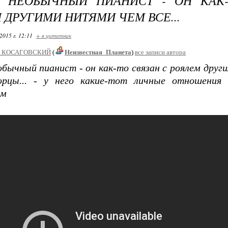
Р НЕОБЫЧНЫЙ ПИАНИСТ - ОН КАК-
 ДРУГИМИ НИТЯМИ ЧЕМ ВСЕ...
2015 г. 12:11
+ в цитатник
_КОСАГОВСКИЙ
(
Неизвестная_Планета
)
все записи автора
бычный пианист - он как-то связан с роялем друг
орцы... - у него какие-тот личные отношения 
ым