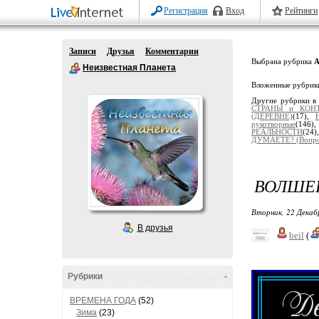
Регистрация
Вход
Рейтинги
Записи
Друзья
Комментарии
Выбрана рубрика
Неизвестная Планета
Вложенные рубрик
Другие рубрики в
СТРАНЫ и КОН
(ДЕРЕВНЕ)
(17),
рукотворные
(146)
РЕАЛЬНОСТИ
(24)
ДУМАЕТЕ? (Вопро
ВОЛШЕБ
Вторник, 22 Декаб
В друзья
beil
(
Рубрики
-
ВРЕМЕНА ГОДА
(52)
Зима
(23)