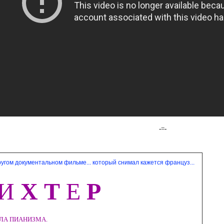
-=-
ругом документальном фильме... который снимал кажется француз...
И
Х
Т
Е
Р
ПИАНИЗМА.