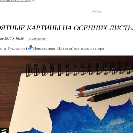
осаговский о Рихтере
ЯТНЫЕ КАРТИНЫ НА ОСЕННИХ ЛИСТЬ
ря 2015 г. 16:26
+ в цитатник
ы_и_Рукоделие
(
Неизвестная_Планета
)
все записи автора