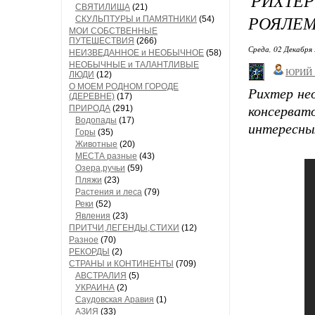
РИХТЕ
СВЯТИЛИЩА
(21)
РОЯЛЕМ
СКУЛЬПТУРЫ и ПАМЯТНИКИ
(54)
МОИ СОБСТВЕННЫЕ
ПУТЕШЕСТВИЯ
(266)
Среда, 02 Декабря 
НЕИЗВЕДАННОЕ и НЕОБЫЧНОЕ
(58)
НЕОБЫЧНЫЕ и ТАЛАНТЛИВЫЕ
ЮРИЙ
ЛЮДИ
(12)
О МОЕМ РОДНОМ ГОРОДЕ
Рихтер нео
(ДЕРЕВНЕ)
(17)
ПРИРОДА
(291)
консерват
Водопады
(17)
интересн
Горы
(35)
Животные
(20)
МЕСТА разные
(43)
Озера,ручьи
(59)
Пляжи
(23)
Растения и леса
(79)
Реки
(52)
Явления
(23)
ПРИТЧИ,ЛЕГЕНДЫ,СТИХИ
(12)
Разное
(70)
РЕКОРДЫ
(2)
СТРАНЫ и КОНТИНЕНТЫ
(709)
АВСТРАЛИЯ
(5)
УКРАИНА
(2)
Саудовская Аравия
(1)
АЗИЯ
(33)