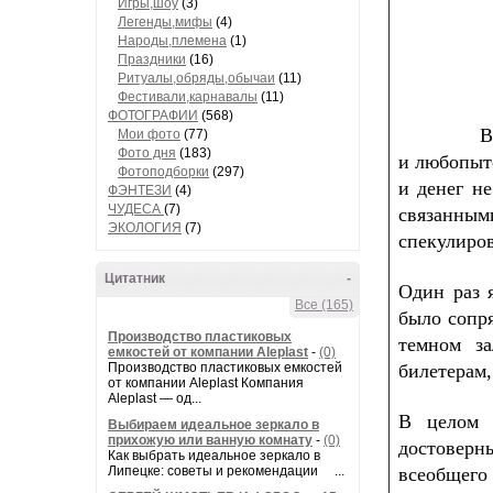
Игры,шоу
(3)
Легенды,мифы
(4)
Народы,племена
(1)
Праздники
(16)
Ритуалы,обряды,обычаи
(11)
Фестивали,карнавалы
(11)
ФОТОГРАФИИ
(568)
Второй р
Мои фото
(77)
Фото дня
(183)
и любопытс
Фотоподборки
(297)
и денег не
ФЭНТЕЗИ
(4)
ЧУДЕСА
(7)
свя­занн
ЭКОЛОГИЯ
(7)
спекулиров
Цитатник
-
Один раз 
Все (165)
было сопря
Производство пластиковых
темном за
емкостей от компании Aleplast
-
(0)
Производство пластиковых емкостей
билетерам,
от компании Aleplast Компания
Aleplast — од...
В целом 
Выбираем идеальное зеркало в
прихожую или ванную комнату
-
(0)
достоверн
Как выбрать идеальное зеркало в
Липецке: советы и рекомендации ...
всеобщег