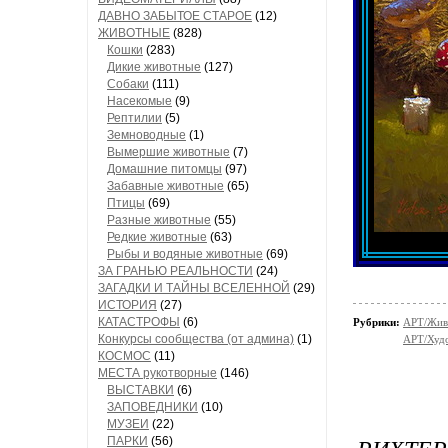
ДАВНО ЗАБЫТОЕ СТАРОЕ
(12)
ЖИВОТНЫЕ
(828)
Кошки
(283)
Дикие животные
(127)
Собаки
(111)
Насекомые
(9)
Рептилии
(5)
Земноводные
(1)
Вымершие животные
(7)
Домашние питомцы
(97)
Забавные животные
(65)
Птицы
(69)
Разные животные
(55)
Редкие животные
(63)
Рыбы и водяные животные
(69)
ЗА ГРАНЬЮ РЕАЛЬНОСТИ
(24)
ЗАГАДКИ И ТАЙНЫ ВСЕЛЕННОЙ
(29)
ИСТОРИЯ
(27)
КАТАСТРОФЫ
(6)
Рубрики:
АРТ/Жив
Конкурсы сообщества (от админа)
(1)
АРТ/Худ
КОСМОС
(11)
МЕСТА рукотворные
(146)
ВЫСТАВКИ
(6)
ЗАПОВЕДНИКИ
(10)
МУЗЕИ
(22)
ПАРКИ
(56)