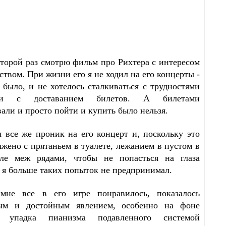
аз смотрю фильм про Рихтера с интересом
твом. При жизни его я не ходил на его концерты -
 было, и не хотелось сталкиваться с трудностями
ыми с доставанием билетов. А билетами
али и просто пойти и купить было нельзя.
я все же проник на его концерт и, поскольку это
жено с прятаньем в туалете, лежанием в пустом в
ле меж рядами, чтобы не попасться на глаза
 я больше таких попыток не предпринимал.
мне все в его игре понравилось, показалось
ым и достойным явле­нием, особенно на фоне
о упадка пианизма подавленного системой