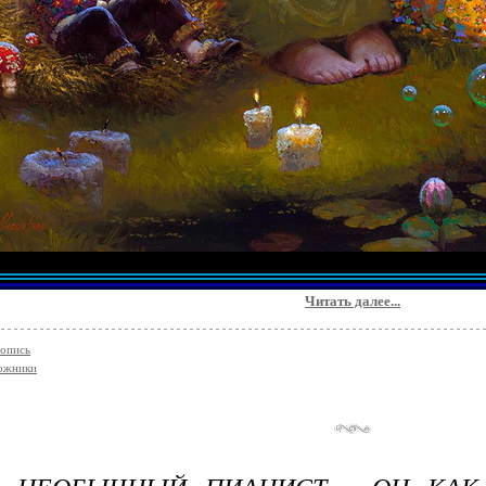
Читать далее...
опись
ожники