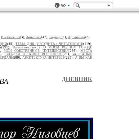
,
Инсталляция
(3),
Живопись
(42),
Бодиарт
(1),
Арт-проект
(8)
ИЦИИ
(45),
ТЕМА ДНЯ (ОБСУДИТЬ с ЧИТАТЕЛЯМИ)
(119),
А
(291),
Палеонтология
(5),
О МОЕМ РОДНОМ ГОРОДЕ
),
МОИ СОБСТВЕННЫЕ ПУТЕШЕСТВИЯ
(266),
МЕСТА
7),
ЗАГАДКИ И ТАЙНЫ ВСЕЛЕННОЙ
(29),
ЗА ГРАНЬЮ
ЕРИАЛЫ
(88),
АРХИТЕКТУРА,ИНТЕРЬЕР
(293),
А ВЫ КАК
ВА
ДНЕВНИК