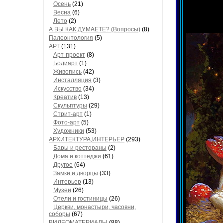
Осень
(21)
Весна
(6)
Лето
(2)
А ВЫ КАК ДУМАЕТЕ? (Вопросы)
(8)
Палеонтология
(5)
АРТ
(131)
Арт-проект
(8)
Бодиарт
(1)
Живопись
(42)
Инсталляция
(3)
Искусство
(34)
Креатив
(13)
Скульптуры
(29)
Стрит-арт
(1)
Фото-арт
(5)
Художники
(53)
АРХИТЕКТУРА,ИНТЕРЬЕР
(293)
Бары и рестораны
(2)
Дома и коттеджи
(61)
Другое
(64)
Замки и дворцы
(33)
Интерьер
(13)
Музеи
(26)
Отели и гостиницы
(26)
Церкви, монастыри, часовни,
соборы
(67)
ВИДЕОМАТЕРИАЛЫ
(88)