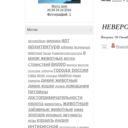
Метки:
Рихтер
К
Фото дня
20:34 24.10.2016
Фотографий: 1
НЕВЕРО
Метки
-
Вторник, 06 Октяб
арт
америка
автомобили
архитектура
Рецепт
африка
бездомные
в
животные
белки
букмекерская контора
мире животных
ветер
видео
странствий
вороны
высотка
города россии
генетика
гибриды
горы
дели
джайпур
дикая
деревья
дикие животные
природа
домашние
дикие кошки
дома
питомцы
достопримечательности
животные
европа
живопись
забавные животные
зима
зоопарк
игровые автоматы
индия
израиль
игры
интересное
интересное о кошках