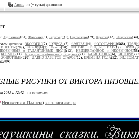
Авось
из (+ сутки) дневников
АРТ
.
и:
Художники
(53),
Фото-арт
(5),
Стрит-арт
(1),
Скульптуры
(29),
Креатив
(13),
Искусство
(34)
 этом дневнике:
ЭКОЛОГИЯ
(7),
ЧУДЕСА
(7),
ФЭНТЕЗИ
(4),
ФОТОГРАФИИ
(568),
ТРАД
ТИНЕНТЫ
(709),
РЕКОРДЫ
(2),
Разное
(70),
ПРИТЧИ,ЛЕГЕНДЫ,СТИХИ
(12),
ПРИРОД
НЕОБЫЧНЫЕ и ТАЛАНТЛИВЫЕ ЛЮДИ
(12),
НЕИЗВЕДАННОЕ и НЕОБЫЧНОЕ
(58
,
КОСМОС
(11),
Конкурсы сообщества (от админа)
(1),
КАТАСТРОФЫ
(6),
ИСТОРИЯ
(2
,
ЖИВОТНЫЕ
(828),
ДАВНО ЗАБЫТОЕ СТАРОЕ
(12),
ВРЕМЕНА ГОДА
(52),
ВИДЕОМАТ
сы)
(8)
НЫЕ РИСУНКИ ОТ ВИКТОРА НИЗОВЦЕ
ря 2015 г. 12:42
+ в цитатник
Неизвестная_Планета
)
все записи автора