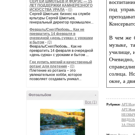
СЕРГЕЙ ШМОТЬЕВ И ФОРЭС — 15
воспитани
ЛЕТ ПОДДЕРЖКИ КАМНЕРЕЗНОГО
под управ
ИСКУССТВА УРАЛА
-
(0)
Сергей Шмотьев: бизнес на службе
преподава
культуры Сергей Шмотьев,
генеральный директор промышлен...
Консерват
Февраль/Снег/Любовь... Как не
превратить 14 февраля в
В чем же б
очередной «день сурка» с уроками
и бытом
-
(0)
музыке, т
Февраль/Снег/Любовь... Как не
превратить 14 февраля в очередной
училище, и
«день сурка» с уроками и бытом ...
Очевидно,
Где купить мягкий и качественный
справедли
ротанг для плетения
-
(0)
Плетение из ротанга – это
солнца. Н
увлекательное хобби, которое
позволяет создавать уникал...
окне, а дв
Фотоальбом
-
Все (1)
Рубрики:
АРТ/Иск
АРТ/Жив
НЕОБЫЧ
ВИДЕО
ЗА ГРА