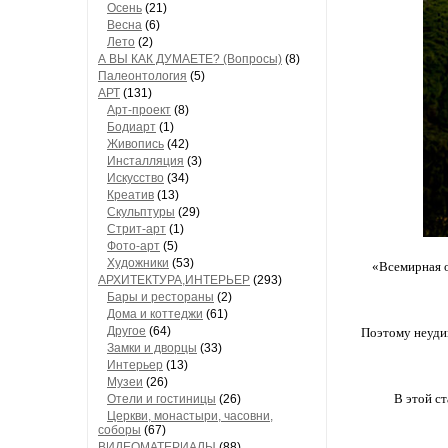
Осень
(21)
Весна
(6)
Лето
(2)
А ВЫ КАК ДУМАЕТЕ? (Вопросы)
(8)
Палеонтология
(5)
АРТ
(131)
Арт-проект
(8)
Бодиарт
(1)
Живопись
(42)
Инсталляция
(3)
Искусство
(34)
Креатив
(13)
Скульптуры
(29)
Стрит-арт
(1)
Фото-арт
(5)
Художники
(53)
«Всемирная о
АРХИТЕКТУРА,ИНТЕРЬЕР
(293)
Бары и рестораны
(2)
Дома и коттеджи
(61)
Другое
(64)
Поэтому неудив
Замки и дворцы
(33)
Интерьер
(13)
Музеи
(26)
В этой ст
Отели и гостиницы
(26)
Церкви, монастыри, часовни,
соборы
(67)
ВИДЕОМАТЕРИАЛЫ
(88)