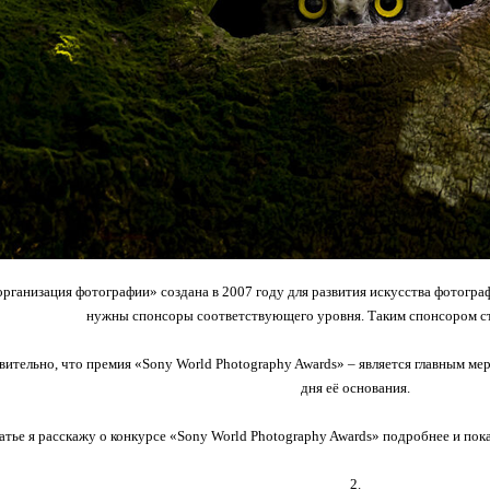
рганизация фотографии» создана в 2007 году для развития искусства фотогра
нужны спонсоры соответствующего уровня. Таким спонсором ст
ительно, что премия «Sony World Photography Awards» – является главным м
дня её основания.
атье я расскажу о конкурсе «Sony World Photography Awards» подробнее и пок
2.