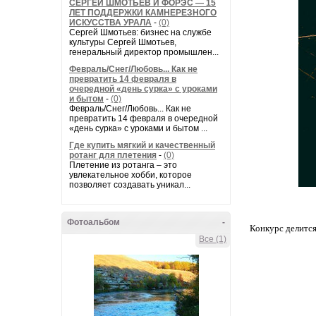
СЕРГЕЙ ШМОТЬЕВ И ФОРЭС — 15
ЛЕТ ПОДДЕРЖКИ КАМНЕРЕЗНОГО
ИСКУССТВА УРАЛА
-
(0)
Сергей Шмотьев: бизнес на службе
культуры Сергей Шмотьев,
генеральный директор промышлен...
Февраль/Снег/Любовь... Как не
превратить 14 февраля в
очередной «день сурка» с уроками
и бытом
-
(0)
Февраль/Снег/Любовь... Как не
превратить 14 февраля в очередной
«день сурка» с уроками и бытом ...
Где купить мягкий и качественный
ротанг для плетения
-
(0)
Плетение из ротанга – это
увлекательное хобби, которое
позволяет создавать уникал...
Фотоальбом
-
Конкурс делится
Все (1)