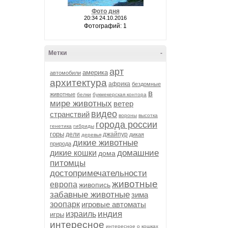
Фото дня
20:34 24.10.2016
Фотографий: 1
Метки
-
арт
америка
автомобили
архитектура
африка
бездомные
в
животные
белки
букмекерская контора
мире животных
ветер
видео
странствий
вороны
высотка
города россии
генетика
гибриды
горы
дели
джайпур
дикая
деревья
дикие животные
природа
домашние
дикие кошки
дома
питомцы
достопримечательности
животные
европа
живопись
забавные животные
зима
зоопарк
игровые автоматы
индия
израиль
игры
интересное
интересное о кошках