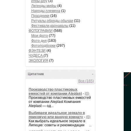
Игры,шоу
(3)
Легенды,мифы
(4)
Народы,племена
(1)
Праздники
(16)
Ритуалы,обряды,обычаи
(11)
Фестивали,карнавалы
(11)
ФОТОГРАФИИ
(568)
Мои фото
(77)
Фото дня
(183)
Фотоподборки
(297)
ФЭНТЕЗИ
(4)
ЧУДЕСА
(7)
ЭКОЛОГИЯ
(7)
Цитатник
-
Все (165)
Производство пластиковых
емкостей от компании Aleplast
-
(0)
Производство пластиковых емкостей
от компании Aleplast Компания
Aleplast — од...
Выбираем идеальное зеркало в
прихожую или ванную комнату
-
(0)
Как выбрать идеальное зеркало в
Липецке: советы и рекомендации ...