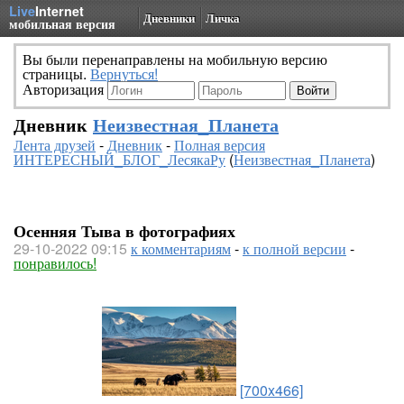
Live
Internet
Дневники
Личка
мобильная версия
Вы были перенаправлены на мобильную версию
страницы.
Вернуться!
Авторизация
Дневник
Неизвестная_Планета
Лента друзей
-
Дневник
-
Полная версия
ИНТЕРЕСНЫЙ_БЛОГ_ЛесякаРу
(
Неизвестная_Планета
)
Осенняя Тыва в фотографиях
29-10-2022 09:15
к комментариям
-
к полной версии
-
понравилось!
[700x466]