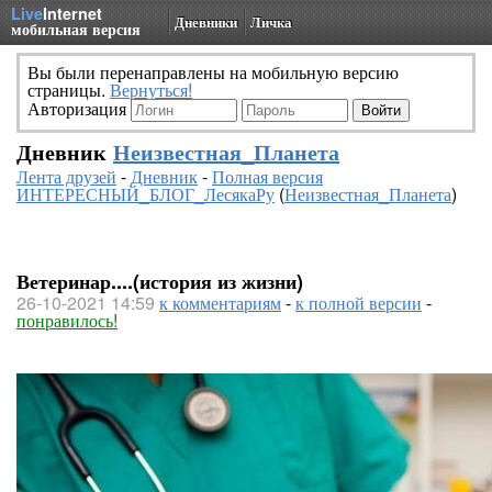
Live
Internet
Дневники
Личка
мобильная версия
Вы были перенаправлены на мобильную версию
страницы.
Вернуться!
Авторизация
Дневник
Неизвестная_Планета
Лента друзей
-
Дневник
-
Полная версия
ИНТЕРЕСНЫЙ_БЛОГ_ЛесякаРу
(
Неизвестная_Планета
)
Ветеринар....(история из жизни)
26-10-2021 14:59
к комментариям
-
к полной версии
-
понравилось!