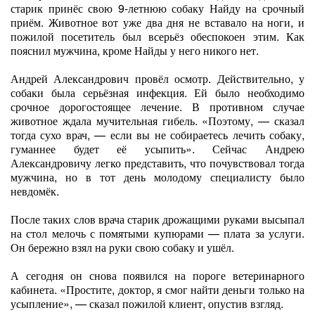
старик принёс свою 9-летнюю собаку Найду на срочный
приём. Животное вот уже два дня не вставало на ноги, и
пожилой посетитель был всерьёз обеспокоен этим. Как
пояснил мужчина, кроме Найды у него никого нет.
Андрей Александрович провёл осмотр. Действительно, у
собаки была серьёзная инфекция. Ей было необходимо
срочное дорогостоящее лечение. В противном случае
животное ждала мучительная гибель. «Поэтому, — сказал
тогда сухо врач, — если вы не собираетесь лечить собаку,
гуманнее будет её усыпить». Сейчас Андрею
Александровичу легко представить, что почувствовал тогда
мужчина, но в тот день молодому специалисту было
невдомёк.
После таких слов врача старик дрожащими руками высыпал
на стол мелочь с помятыми купюрами — плата за услуги.
Он бережно взял на руки свою собаку и ушёл.
А сегодня он снова появился на пороге ветеринарного
кабинета. «Простите, доктор, я смог найти деньги только на
усыпление», — сказал пожилой клиент, опустив взгляд.