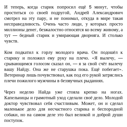
И теперь, когда старик попросил ещё 5 минут, чтобы
проститься со своей подругой, Андрей Александрович
смотрел на эту пару, и не понимал, откуда в мире такая
несправедливость. Очень часто люди, у которых просто
миллионы денег, безжалостно относятся ко всему живому, а
тут — бедный старик и умирающая дворняга. И столько
чувств.
Ком подкатил к горлу молодого врача. Он подошёл к
старику и положил ему руку на плечо. «Я вылечу, —
срывающимся голосом сказал он, — я за свой счёт вылечу
вашу Найду. Она же не старушка пока. Ещё побегает».
Ветеринар лишь почувствовал, как под его рукой затряслись
плечи пожилого мужчины в беззвучных рыданиях.
Через неделю Найда уже стояла крепко на ногах.
Капельницы и грамотный уход сделали своё дело. Молодой
доктор чувствовал себя счастливым. Может, он и сделал
маленькое дело для несчастного старика и беспородной
собаки, но на самом деле это был великой и доброй души
поступок.