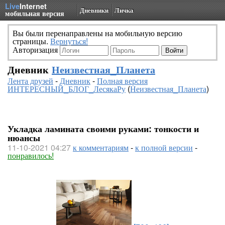
Live
Internet
Дневники
Личка
мобильная версия
Вы были перенаправлены на мобильную версию
страницы.
Вернуться!
Авторизация
Дневник
Неизвестная_Планета
Лента друзей
-
Дневник
-
Полная версия
ИНТЕРЕСНЫЙ_БЛОГ_ЛесякаРу
(
Неизвестная_Планета
)
Укладка ламината своими руками: тонкости и
нюансы
11-10-2021 04:27
к комментариям
-
к полной версии
-
понравилось!