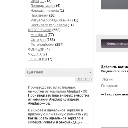
Игры,шоу
(3)
Легенды,мифы
(4)
Народы,племена
(1)
Праздники
(16)
Ритуалы,обряды,обычаи
(11)
Фестивали,карнавалы
(11)
ФОТОГРАФИИ
(568)
Мои фото
(77)
Фото дня
(183)
Комментироват
Фотоподборки
(297)
ФЭНТЕЗИ
(4)
ЧУДЕСА
(7)
ЭКОЛОГИЯ
(7)
Добавить комм
Введите свое имя и
Цитатник
-
Все (165)
Регистрация
Производство пластиковых
емкостей от компании Aleplast
-
(0)
Текст коммен
Производство пластиковых емкостей
от компании Aleplast Компания
Aleplast — од...
Выбираем идеальное зеркало в
прихожую или ванную комнату
-
(0)
Как выбрать идеальное зеркало в
Липецке: советы и рекомендации ...