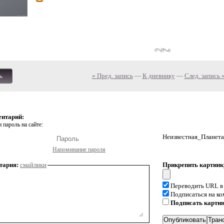
« Пред. запись
—
К дневнику
—
След. запись 
ь
ентарий:
 пароль на сайте:
Неизвестная_Планета
Напоминание пароля
тария:
смайлики
Прикрепить картинк
Переводить URL в
Подписаться на к
Подписать карти