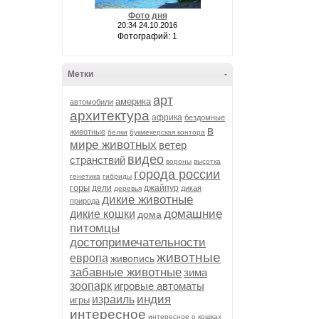
Фото дня
20:34 24.10.2016
Фотографий: 1
Метки
-
арт
америка
автомобили
архитектура
африка
бездомные
в
животные
белки
букмекерская контора
мире животных
ветер
видео
странствий
вороны
высотка
города россии
генетика
гибриды
горы
дели
джайпур
дикая
деревья
дикие животные
природа
домашние
дикие кошки
дома
питомцы
достопримечательности
животные
европа
живопись
забавные животные
зима
зоопарк
игровые автоматы
индия
израиль
игры
интересное
интересное о кошках