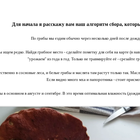
Для начала я расскажу вам наш алгоритм сбора, котор
По грибы мы ездим обычно через несколько дней после дождя
 ищем редко. Найдя грибное место - сделайте пометку для себя на карте (в нави
"урожаем" из года в год. Только не травмируйте её - срезайте г
твенно в сосновые леса, и белые грибы и маслята там растут только так. Мас
Если видно много мха и папоротника - стоит присмот
ы в основном в августе и сентябре. В это время оптимальная влажность (дожди