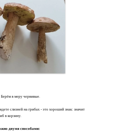
 Берём в меру червивые.
видете слизней на грибах - это хороший знак: значит
иб в корзину.
можно двумя способами: