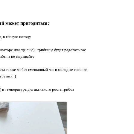
ый может пригодиться:
, в тёплую погоду
гаторе или где ещё) - грибница будет радовать вас
рибы, а не вырывайте
лята также любят смешанный лес и молодые сосенки.
реться :)
) и температура для активного роста грибов