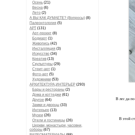
Осень
(21)
Весна
(6)
Лето
(2)
А ВЫ КАК ДУМАЕТЕ? (Вопросы)
(8)
Палеонтология
(5)
АРТ
(131)
Арт-проект
(8)
Бодиарт
(1)
Живопись
(42)
Инсталляция
(3)
Искусство
(34)
Креатив
(13)
Скульптуры
(29)
Стрит-арт
(1)
Фото-арт
(5)
Художники
(53)
АРХИТЕКТУРА,ИНТЕРЬЕР
(293)
Бары и рестораны
(2)
Дома и коттеджи
(61)
В лес да п
Другое
(64)
Замки и дворцы
(33)
Интерьер
(13)
Музеи
(26)
В этой с
Отели и гостиницы
(26)
Церкви, монастыри, часовни,
соборы
(67)
ВИДЕОМАТЕРИАЛЫ
(88)