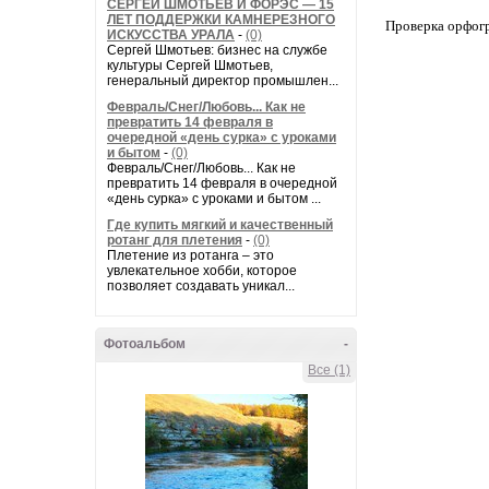
СЕРГЕЙ ШМОТЬЕВ И ФОРЭС — 15
ЛЕТ ПОДДЕРЖКИ КАМНЕРЕЗНОГО
Проверка орфог
ИСКУССТВА УРАЛА
-
(0)
Сергей Шмотьев: бизнес на службе
культуры Сергей Шмотьев,
генеральный директор промышлен...
Февраль/Снег/Любовь... Как не
превратить 14 февраля в
очередной «день сурка» с уроками
и бытом
-
(0)
Февраль/Снег/Любовь... Как не
превратить 14 февраля в очередной
«день сурка» с уроками и бытом ...
Где купить мягкий и качественный
ротанг для плетения
-
(0)
Плетение из ротанга – это
увлекательное хобби, которое
позволяет создавать уникал...
Фотоальбом
-
Все (1)