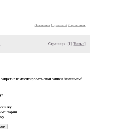
Ответить
С цитатой
В цитатник
»
Страницы:
[1] [
Новые
]
 запретил комментировать свои записи Анонимам!
у:
 ссылку
омментарии
нку