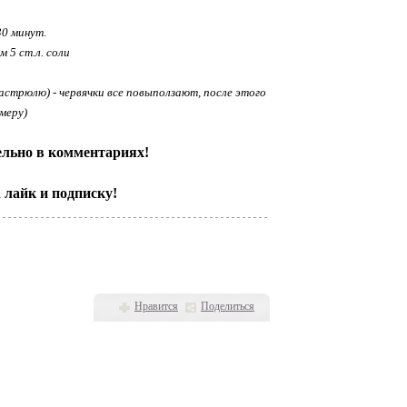
30 минут.
 5 ст.л. соли
стрюлю) - червячки все повыползают, после этого
меру)
ельно в комментариях!
 лайк и подписку!
Нравится
Поделиться