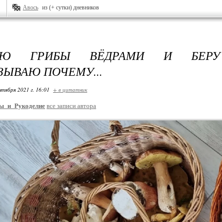
Авось
из (+ сутки) дневников
АЮ ГРИБЫ ВЁДРАМИ И БЕРУ
ЗЫВАЮ ПОЧЕМУ...
нтября 2021 г. 16:01
+ в цитатник
ы_и_Рукоделие
все записи автора