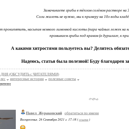
Замачиваете грибы в тёплом солёном растворе на 
Соли жалеть не нужно, мы к примеру на 10л воды кладём
 прокипятить, насыпав немного лимонной кислоты (пара чайных ложек на ка
промываем грибы под краном (в дуршлаге, к при
А какими хитростями пользуетесь вы? Делитесь обязат
Надеюсь, статья была полезной! Буду благодарен за
ДНЯ (ОБСУДИТЬ с ЧИТАТЕЛЯМИ)
лес
интересные истории
полезные советы
ователям
Павел_Жураковский
обратиться по имени
Воскресенье, 26 Сентября 2021 г. 17:38 (
ссылка
)