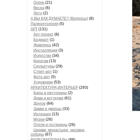
Осень
(21)
Весна
(6)
Лето
(2)
А ВЫ КАК ДУМАЕТЕ? (Вопросы)
(8)
Палеонтология
(5)
АРТ
(131)
Арт-проект
(8)
Бодиарт
(1)
Живопись
(42)
Инсталляция
(3)
Искусство
(34)
Креатив
(13)
Скульптуры
(29)
Стрит-арт
(1)
Фото-арт
(5)
Художники
(53)
АРХИТЕКТУРА,ИНТЕРЬЕР
(293)
Бары и рестораны
(2)
Дома и коттеджи
(61)
Другое
(64)
Замки и дворцы
(33)
Интерьер
(13)
Музеи
(26)
Отели и гостиницы
(26)
Церкви, монастыри, часовни,
соборы
(67)
ВИДЕОМАТЕРИАЛЫ
(88)