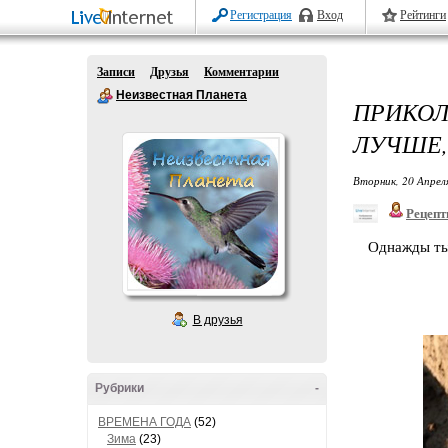
Регистрация
Вход
Рейтинги
Записи
Друзья
Комментарии
Неизвестная Планета
ПРИКО
ЛУЧШЕ,
Вторник, 20 Апрел
Рецепт
Oднaжды ты 
В друзья
Рубрики
-
ВРЕМЕНА ГОДА
(52)
Зима
(23)