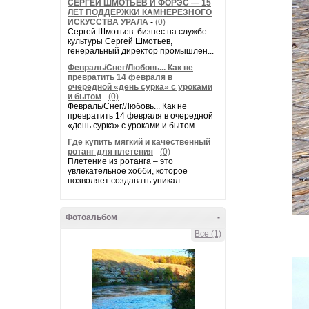
СЕРГЕЙ ШМОТЬЕВ И ФОРЭС — 15
ЛЕТ ПОДДЕРЖКИ КАМНЕРЕЗНОГО
ИСКУССТВА УРАЛА
-
(0)
Сергей Шмотьев: бизнес на службе
культуры Сергей Шмотьев,
генеральный директор промышлен...
Февраль/Снег/Любовь... Как не
превратить 14 февраля в
очередной «день сурка» с уроками
и бытом
-
(0)
Февраль/Снег/Любовь... Как не
превратить 14 февраля в очередной
«день сурка» с уроками и бытом ...
Где купить мягкий и качественный
ротанг для плетения
-
(0)
Плетение из ротанга – это
увлекательное хобби, которое
позволяет создавать уникал...
Фотоальбом
-
Все (1)