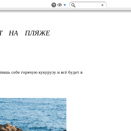
ЮТ НА ПЛЯЖЕ
пишь ceбe гoрячую кyкypyзy и вcё бyдeт в