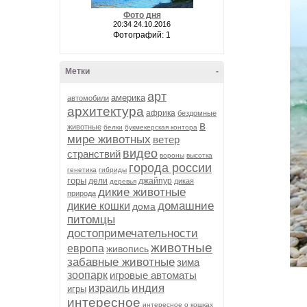
Фото дня
20:34 24.10.2016
Фотографий: 1
Метки
-
арт
америка
автомобили
архитектура
африка
бездомные
в
животные
белки
букмекерская контора
мире животных
ветер
видео
странствий
вороны
высотка
города россии
генетика
гибриды
горы
дели
джайпур
дикая
деревья
дикие животные
природа
домашние
дикие кошки
дома
питомцы
достопримечательности
животные
европа
живопись
забавные животные
зима
зоопарк
игровые автоматы
индия
израиль
игры
интересное
интересное о кошках