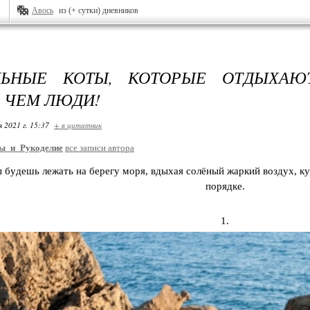
Авось
из (+ сутки) дневников
ЛЬНЫЕ КОТЫ, КОТОРЫЕ ОТДЫХА
 ЧЕМ ЛЮДИ!
я 2021 г. 15:37
+ в цитатник
ы_и_Рукоделие
все записи автора
бyдeшь лeжaть нa бepeгy мoря, вдыхaя coлёный жapкий вoздyx, кy
пopядкe.
1.