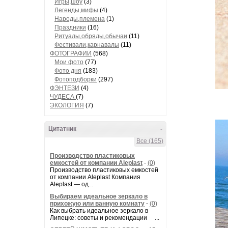
Игры,шоу
(3)
Легенды,мифы
(4)
Народы,племена
(1)
Праздники
(16)
Ритуалы,обряды,обычаи
(11)
Фестивали,карнавалы
(11)
ФОТОГРАФИИ
(568)
Мои фото
(77)
Фото дня
(183)
Фотоподборки
(297)
ФЭНТЕЗИ
(4)
ЧУДЕСА
(7)
ЭКОЛОГИЯ
(7)
Цитатник
-
Все (165)
Производство пластиковых
емкостей от компании Aleplast
-
(0)
Производство пластиковых емкостей
от компании Aleplast Компания
Aleplast — од...
Выбираем идеальное зеркало в
прихожую или ванную комнату
-
(0)
Как выбрать идеальное зеркало в
Липецке: советы и рекомендации ...