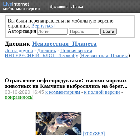
Live
Internet
Дневники
Личка
мобильная версия
Вы были перенаправлены на мобильную версию
страницы.
Вернуться!
Авторизация
Дневник
Неизвестная_Планета
Лента друзей
-
Дневник
-
Полная версия
ИНТЕРЕСНЫЙ_БЛОГ_ЛесякаРу
(
Неизвестная_Планета
)
Отравление нефтепродуктами: тысячи морских
животных на Камчатке выбросились на берег...
03-10-2020 16:45
к комментариям
-
к полной версии
-
понравилось!
[700x353]