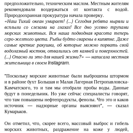
предположительно, техническим маслом. Местным жителям
рекомендовали воздержаться от контакта с водой.
Природоохранная прокуратура начала проверку.
«Наш Тихий океан умирает! (...) Сегодня ребята ныряли и
всплыли со слезами на глазах! Все дно усеяно трупами
морских животных. Вся наша подводная красота теперь
серо-желтого цвета. Рыбы будто сварены в кипятке. Даже
самые крепкие ракушки, об которые можно порвать свой
водолазный костюм, отвалились от камней и поверхностей.
(...) Опасно ли это для нашей жизни?» — написала местная
жительница в своем Instagram.
"Поскольку морские животные были выброшены штормом
и в районе бухт Большая и Малая Лагерная Петропавловска-
Камчатского, то и там мы отобрали пробы воды. Данные
будут в понедельник. Но уже сейчас специалисты говорят,
что там повышены нефтепродукты, фенолы. Что это и каков
источник — надзорные органы выясняют", — сказал
Кумарьков.
Он отметил, что, скорее всего, массовый выброс и гибель
морских животных, раздражение на коже у людей,