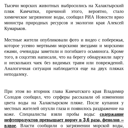
Тысячи морских животных выбросились на Халактырский
пляж Камчатки, причиной этого, вероятно, стало
химическое загрязнение воды, сообщил РИА Новости врио
министра природных ресурсов и экологии края Алексей
Кумарьков.
Местные жители опубликовали фото и видео с побережья,
которое усеяно мертвыми морскими звездами и морскими
ежами, очевидцы заметили и погибшего осьминога. Кроме
того, в соцсетях написали, что на берегу обнаружили ларгу
и нескольких чаек без видимых травм или повреждений.
Аналогичная ситуация наблюдается еще на двух пляжах
неподалеку.
При этом во вторник глава Камчатского края Владимир
Солодов сообщил, что серферы рассказали об изменении
цвета воды на Халактырском пляже. После купания у
местных жителей опухли глаза и появилось раздражение на
коже. Специалисты взяли пробы воды:
содержание
нефтепродуктов превышает норму в 3,6 раза, фенолов –
вдвое
. Власти сообщили о загрязнении морской воды,