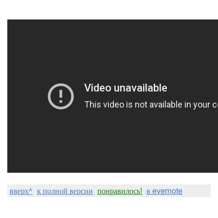
вверх^
к полной версии
понравилось!
в evernote