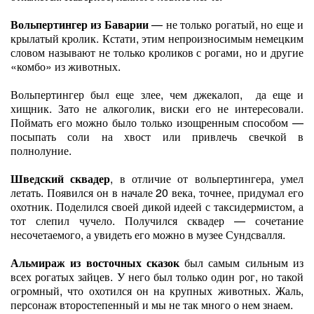
Вольпертингер из Баварии
— не только рогатый, но еще и
крылатый кролик. Кстати, этим непроизносимым немецким
словом называют не только кроликов с рогами, но и другие
«комбо» из животных.
Вольпертингер был еще злее, чем джекалоп, да еще и
хищник. Зато не алкоголик, виски его не интересовали.
Поймать его можно было только изощренным способом —
посыпать соли на хвост или привлечь свечкой в
полнолуние.
Шведский сквадер
, в отличие от вольпертингера, умел
летать. Появился он в начале 20 века, точнее, придумал его
охотник. Поделился своей дикой идеей с таксидермистом, а
тот слепил чучело. Получился сквадер — сочетание
несочетаемого, а увидеть его можно в музее Сундсвалля.
Альмираж из восточных сказок
был самым сильным из
всех рогатых зайцев. У него был только один рог, но такой
огромный, что охотился он на крупных животных. Жаль,
персонаж второстепенный и мы не так много о нем знаем.