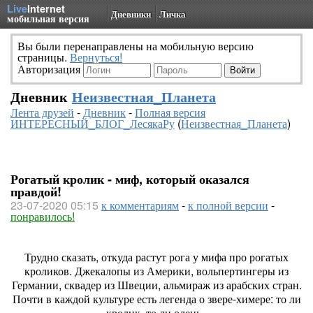
Live
Internet
Дневники
Личка
мобильная версия
Вы были перенаправлены на мобильную версию
страницы.
Вернуться!
Авторизация
Дневник
Неизвестная_Планета
Лента друзей
-
Дневник
-
Полная версия
ИНТЕРЕСНЫЙ_БЛОГ_ЛесякаРу
(
Неизвестная_Планета
)
Рогатый кролик - миф, который оказался
правдой!
23-07-2020 05:15
к комментариям
-
к полной версии
-
понравилось!
Трудно сказать, откуда растут рога у мифа про рогатых
кроликов. Джекалопы из Америки, вольпертингеры из
Германии, сквадер из Швеции, альмираж из арабских стран.
Почти в каждой культуре есть легенда о звере-химере: то ли
кролик, то ли олень.