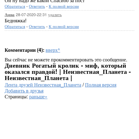
Ой ну надо же какой Спасибо за пост
Обратиться
-
Ответить
-
К полной версии
28-07-2020-22:31
удалить
Амиа
Бедняжка!
Обратиться
-
Ответить
-
К полной версии
Комментарии (4):
вверх^
Вы сейчас не можете прокомментировать это сообщение.
Дневник Рогатый кролик - миф, который
оказался правдой! | Неизвестная_Планета -
Неизвестная_Планета |
Лента друзей Неизвестная_Планета
/
Полная версия
Добавить в друзья
Страницы:
раньше»