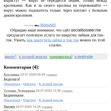
вырастут — вирус не передаётся людям, только между
кроликами. Как и за своего кролика не переживайте —
вирус можно подхватить только через контакт с больным
диким кроликом.
[600x50]
Обращаю ваше внимание, что сайт socialbooster.me
предлагает полезную услугу по накрутке лайков для тик-
ток. Узнать,
как накрутить лайки в тик ток
можно по этой
ссылке.
вверх^
к полной версии
понравилось!
в evernote
Комментарии (4):
23-07-2020-05:45
удалить
Кахетинка
Бедолага!
Обратиться
-
Ответить
-
К полной версии
23-07-2020-13:36
удалить
Татьяна_Чувьюрова
Бедненькие.
Обратиться
-
Ответить
-
К полной версии
24-07-2020-14:25
удалить
Ramata