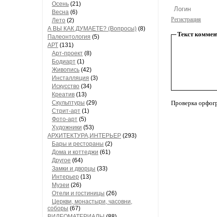
Осень
(21)
Весна
(6)
Регистрация
Лето
(2)
А ВЫ КАК ДУМАЕТЕ? (Вопросы)
(8)
Текст коммен
Палеонтология
(5)
АРТ
(131)
Арт-проект
(8)
Бодиарт
(1)
Живопись
(42)
Инсталляция
(3)
Искусство
(34)
Креатив
(13)
Скульптуры
(29)
Проверка орфог
Стрит-арт
(1)
Фото-арт
(5)
Художники
(53)
АРХИТЕКТУРА,ИНТЕРЬЕР
(293)
Бары и рестораны
(2)
Дома и коттеджи
(61)
Другое
(64)
Замки и дворцы
(33)
Интерьер
(13)
Музеи
(26)
Отели и гостиницы
(26)
Церкви, монастыри, часовни,
соборы
(67)
ВИДЕОМАТЕРИАЛЫ
(88)