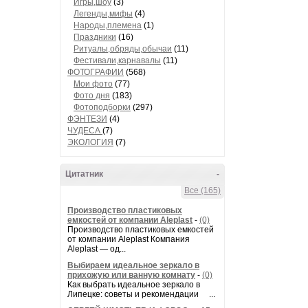
Игры,шоу
(3)
Легенды,мифы
(4)
Народы,племена
(1)
Праздники
(16)
Ритуалы,обряды,обычаи
(11)
Фестивали,карнавалы
(11)
ФОТОГРАФИИ
(568)
Мои фото
(77)
Фото дня
(183)
Фотоподборки
(297)
ФЭНТЕЗИ
(4)
ЧУДЕСА
(7)
ЭКОЛОГИЯ
(7)
Цитатник
-
Все (165)
Производство пластиковых
емкостей от компании Aleplast
-
(0)
Производство пластиковых емкостей
от компании Aleplast Компания
Aleplast — од...
Выбираем идеальное зеркало в
прихожую или ванную комнату
-
(0)
Как выбрать идеальное зеркало в
Липецке: советы и рекомендации ...