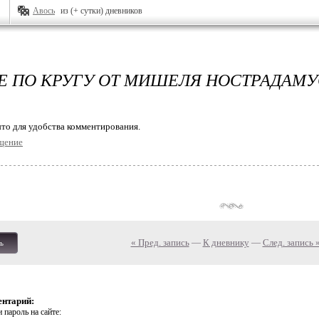
Авось
из (+ сутки) дневников
Е ПО КРУГУ ОТ МИШЕЛЯ НОСТРАДАМУ
то для удобства комментирования.
щение
« Пред. запись
—
К дневнику
—
След. запись 
ь
ентарий:
 пароль на сайте: