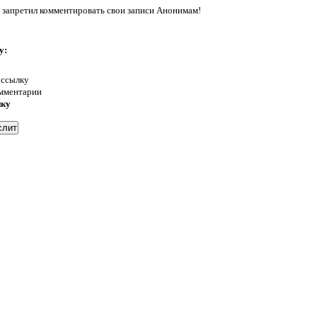
 запретил комментировать свои записи Анонимам!
у:
 ссылку
омментарии
нку