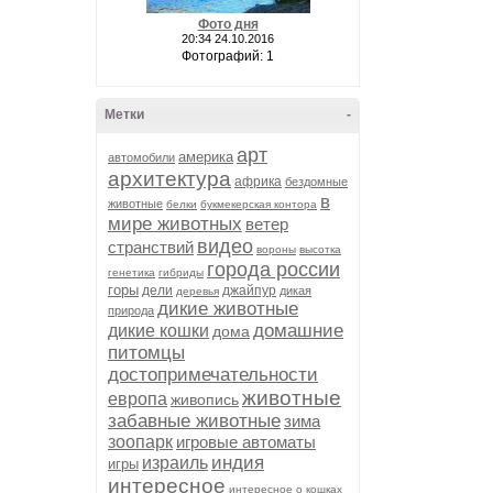
Фото дня
20:34 24.10.2016
Фотографий: 1
Метки
-
арт
америка
автомобили
архитектура
африка
бездомные
в
животные
белки
букмекерская контора
мире животных
ветер
видео
странствий
вороны
высотка
города россии
генетика
гибриды
горы
дели
джайпур
дикая
деревья
дикие животные
природа
домашние
дикие кошки
дома
питомцы
достопримечательности
животные
европа
живопись
забавные животные
зима
зоопарк
игровые автоматы
индия
израиль
игры
интересное
интересное о кошках