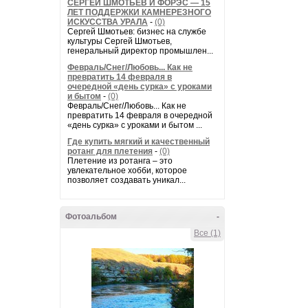
СЕРГЕЙ ШМОТЬЕВ И ФОРЭС — 15
ЛЕТ ПОДДЕРЖКИ КАМНЕРЕЗНОГО
ИСКУССТВА УРАЛА
-
(0)
Сергей Шмотьев: бизнес на службе
культуры Сергей Шмотьев,
генеральный директор промышлен...
Февраль/Снег/Любовь... Как не
превратить 14 февраля в
очередной «день сурка» с уроками
и бытом
-
(0)
Февраль/Снег/Любовь... Как не
превратить 14 февраля в очередной
«день сурка» с уроками и бытом ...
Где купить мягкий и качественный
ротанг для плетения
-
(0)
Плетение из ротанга – это
увлекательное хобби, которое
позволяет создавать уникал...
Фотоальбом
-
Все (1)