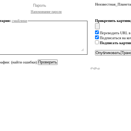
Неизвестная_Планета
Напоминание пароля
тария:
смайлики
Прикрепить картинк
Переводить URL в
Подписаться на к
Подписать карти
рафии: (найти ошибки)