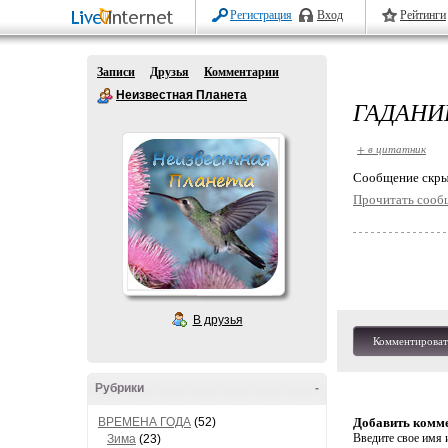
Регистрация
Вход
Рейтинги
Записи
Друзья
Комментарии
Неизвестная Планета
ГАДАНИ
+ в цитатник
Cообщение скры
Прочитать сооб
В друзья
Комментироват
Рубрики
-
ВРЕМЕНА ГОДА
(52)
Добавить комм
Введите свое имя и
Зима
(23)