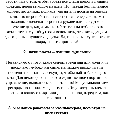
заботились о том, чтобы убрать все следы шерсти с нашей
одежды, перед выходом из дома. Но, изведя бесчисленное
количество липких роликов, мы начали носить на одежде
кошачью шерсть без тени стеснения! Теперь, когда мы
находим клочочки шерсти на рукаве или на куртке в
течение дня, когда мы на работе или на публике, это
заставляет нас улыбнуться и вспомнить, что нас ждут дома
драгоценные пушистые друзья. Да, и шерсть в супе – это не
«караул» - это приправа!
2. Звуки рвоты – лучший будильник
Независимо от того, какое сейчас время дня или ночи или
насколько глубоко мы спим, мы можем выскочить из
постели за считанные секунды, чтобы найти блюющего
кота. Для некоторых из нас это единственное спортивное
упражнение, выполняемое на отлично! Мы устанавливаем
рекорды по прыжкам в длину и по бегу, когда пытаемся
перенести кошку с ковра или дивана на пол, перед тем, как
ее стошнит!
3. Мы ловко работаем за компьютером, несмотря на
препятствия