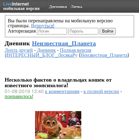
Live
Internet
Дневники
Личка
мобильная версия
Вы были перенаправлены на мобильную версию
страницы.
Вернуться!
Авторизация
Дневник
Неизвестная_Планета
Лента друзей
-
Дневник
-
Полная версия
ИНТЕРЕСНЫЙ_БЛОГ_ЛесякаРу
(
Неизвестная_Планета
)
Несколько фактов о владельцах кошек от
известного зоопсихолога!
01-08-2019 13:40
к комментариям
-
к полной версии
-
понравилось!