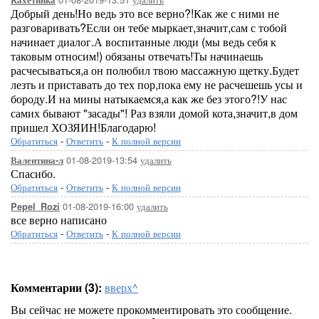
Кахетинка
Добрый день!Но ведь это все верно?!Как же с ними не
разговаривать?Если он тебе мыркает,значит,сам с тобой
начинает диалог.А воспитанные люди (мы ведь себя к
таковым относим!) обязаны отвечать!Ты начинаешь
расчесываться,а он полюбил твою массажную щетку.Будет
лезть и приставать до тех пор,пока ему не расчешешь усы и
бороду.И на мины натыкаемся,а как же без этого?!У нас
самих бывают "засады"! Раз взяли домой кота,значит,в дом
пришел ХОЗЯИН!Благодарю!
Обратиться
-
Ответить
-
К полной версии
01-08-2019-13:54
удалить
Валентина-л
Спасибо.
Обратиться
-
Ответить
-
К полной версии
01-08-2019-16:00
удалить
Pepel_Rozi
все верно написано
Обратиться
-
Ответить
-
К полной версии
Комментарии (3):
вверх^
Вы сейчас не можете прокомментировать это сообщение.