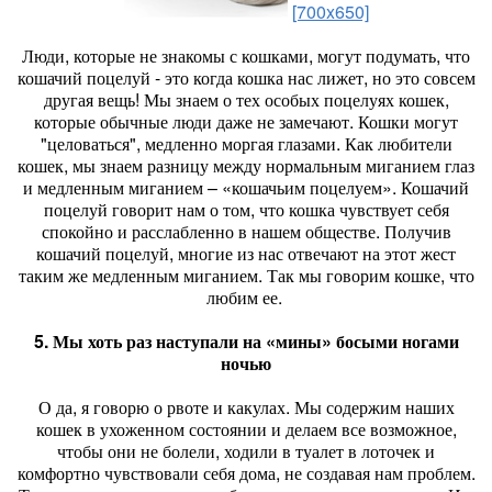
[700x650]
Люди, которые не знакомы с кошками, могут подумать, что
кошачий поцелуй - это когда кошка нас лижет, но это совсем
другая вещь! Мы знаем о тех особых поцелуях кошек,
которые обычные люди даже не замечают. Кошки могут
"целоваться", медленно моргая глазами. Как любители
кошек, мы знаем разницу между нормальным миганием глаз
и медленным миганием – «кошачьим поцелуем». Кошачий
поцелуй говорит нам о том, что кошка чувствует себя
спокойно и расслабленно в нашем обществе. Получив
кошачий поцелуй, многие из нас отвечают на этот жест
таким же медленным миганием. Так мы говорим кошке, что
любим ее.
5. Мы хоть раз наступали на «мины» босыми ногами
ночью
О да, я говорю о рвоте и какулах. Мы содержим наших
кошек в ухоженном состоянии и делаем все возможное,
чтобы они не болели, ходили в туалет в лоточек и
комфортно чувствовали себя дома, не создавая нам проблем.