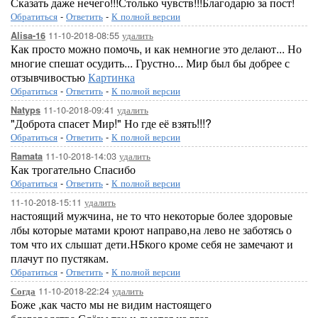
Сказать даже нечего!!!Столько чувств!!!Благодарю за пост!
Обратиться
-
Ответить
-
К полной версии
11-10-2018-08:55
удалить
Alisa-16
Как просто можно помочь, и как немногие это делают... Но
многие спешат осудить... Грустно... Мир был бы добрее с
отзывчивостью
Картинка
Обратиться
-
Ответить
-
К полной версии
11-10-2018-09:41
удалить
Natyps
"Доброта спасет Мир!" Но где её взять!!!?
Обратиться
-
Ответить
-
К полной версии
11-10-2018-14:03
удалить
Ramata
Как трогательно Спасибо
Обратиться
-
Ответить
-
К полной версии
11-10-2018-15:11
удалить
настоящий мужчина, не то что некоторые более здоровые
лбы которые матами кроют направо,на лево не заботясь о
том что их слышат дети.Н5кого кроме себя не замечают и
плачут по пустякам.
Обратиться
-
Ответить
-
К полной версии
11-10-2018-22:24
удалить
Согда
Боже ,как часто мы не видим настоящего