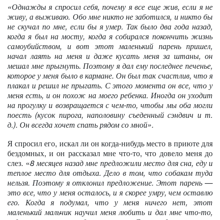
«Однажды я спросил себя, почему я все еще жив, если я не
живу, а выживаю. Обо мне никто не заботился, и никто бы
не скучал по мне, если бы я умер. Так было два года назад,
когда я был на мосту, когда я собирался покончить жизнь
самоубийством, и вот этот маленький парень пришел,
начал лаять на меня и даже кусать меня за штаны, он
мешал мне прыгнуть. Поэтому я дал ему последнее печенье,
которое у меня было в кармане. Он был так счастлив, что я
плакал и решил не прыгать. С этого момента он все, что у
меня есть, и он похож на моего ребенка. Иногда он уходит
на прогулку и возвращается с чем-то, чтобы мы оба могли
поесть (кусок пирога, наполовину съеденный сэндвич и т.
д.). Он всегда хочет спать рядом со мной».
Я спросил его, искал ли он когда-нибудь место в приюте для
бездомных, и он рассказал мне что-то, что довело меня до
слез. «
8 месяцев назад мне предложили место для сна, еду и
теплое место для отдыха. Дело в том, что собакам туда
нельзя. Поэтому я отклонил предложение. Этот парень —
это все, что у меня осталось, и я скорее умру, чем оставлю
его. Когда я подумал, что у меня ничего нет, этот
маленький мальчик научил меня любить и дал мне что-то,