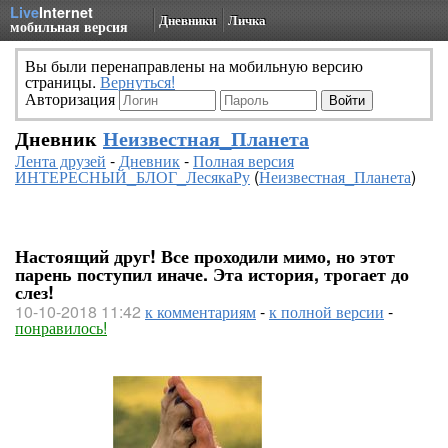
Live
Internet
Дневники
Личка
мобильная версия
Вы были перенаправлены на мобильную версию
страницы.
Вернуться!
Авторизация
Дневник
Неизвестная_Планета
Лента друзей
-
Дневник
-
Полная версия
ИНТЕРЕСНЫЙ_БЛОГ_ЛесякаРу
(
Неизвестная_Планета
)
Настоящий друг! Все проходили мимо, но этот
парень поступил иначе. Эта история, трогает до
слез!
10-10-2018 11:42
к комментариям
-
к полной версии
-
понравилось!