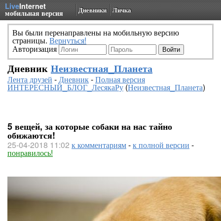
Live
Internet
Дневники
Личка
мобильная версия
Вы были перенаправлены на мобильную версию
страницы.
Вернуться!
Авторизация
Дневник
Неизвестная_Планета
Лента друзей
-
Дневник
-
Полная версия
ИНТЕРЕСНЫЙ_БЛОГ_ЛесякаРу
(
Неизвестная_Планета
)
5 вещей, за которые собаки на нас тайно
обижаются!
25-04-2018 11:02
к комментариям
-
к полной версии
-
понравилось!