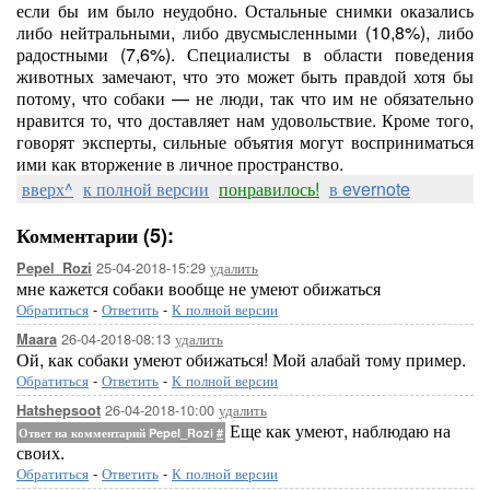
если бы им было неудобно. Остальные снимки оказались
либо нейтральными, либо двусмысленными (10,8%), либо
радостными (7,6%). Специалисты в области поведения
животных замечают, что это может быть правдой хотя бы
потому, что собаки — не люди, так что им не обязательно
нравится то, что доставляет нам удовольствие. Кроме того,
говорят эксперты, сильные объятия могут восприниматься
ими как вторжение в личное пространство.
вверх^
к полной версии
понравилось!
в evernote
Комментарии (5):
25-04-2018-15:29
удалить
Pepel_Rozi
мне кажется собаки вообще не умеют обижаться
Обратиться
-
Ответить
-
К полной версии
26-04-2018-08:13
удалить
Maara
Ой, как собаки умеют обижаться! Мой алабай тому пример.
Обратиться
-
Ответить
-
К полной версии
26-04-2018-10:00
удалить
Hatshepsoot
Еще как умеют, наблюдаю на
Ответ на комментарий Pepel_Rozi
#
своих.
Обратиться
-
Ответить
-
К полной версии