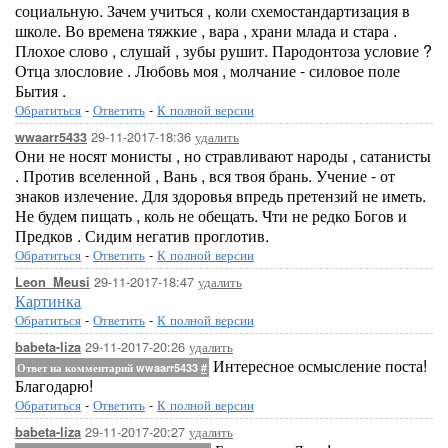
социальную. Зачем учиться , коли схемостандартизация в
школе. Во времена тяжкие , вара , храни млада и стара .
Плохое слово , слушай , зубы рушит. Пародонтоза условие ?
Отца злословие . Любовь моя , молчание - силовое поле
Бытия .
Обратиться
-
Ответить
-
К полной версии
29-11-2017-18:36
удалить
wwaarr5433
Они не носят монисты , но стравливают народы , сатанисты
. Против вселенной , Вань , вся твоя брань. Учение - от
знаков излечение. Для здоровья впредь претензий не иметь.
Не будем пищать , коль не обещать. Чти не редко Богов и
Предков . Сидим негатив проглотив.
Обратиться
-
Ответить
-
К полной версии
29-11-2017-18:47
удалить
Leon_Meusi
Картинка
Обратиться
-
Ответить
-
К полной версии
29-11-2017-20:26
удалить
babeta-liza
Интересное осмысление поста!
Ответ на комментарий wwaarr5433
#
Благодарю!
Обратиться
-
Ответить
-
К полной версии
29-11-2017-20:27
удалить
babeta-liza