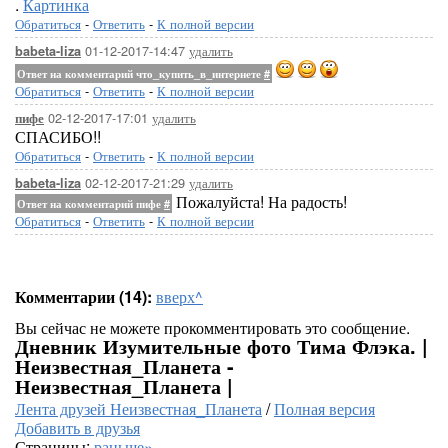
.
Картинка
Обратиться
-
Ответить
-
К полной версии
01-12-2017-14:47
удалить
babeta-liza
Ответ на комментарий что_купить_в_интернете
#
Обратиться
-
Ответить
-
К полной версии
02-12-2017-17:01
удалить
пифе
СПАСИБО!!
Обратиться
-
Ответить
-
К полной версии
02-12-2017-21:29
удалить
babeta-liza
Пожалуйста! На радость!
Ответ на комментарий пифе
#
Обратиться
-
Ответить
-
К полной версии
Комментарии (14):
вверх^
Вы сейчас не можете прокомментировать это сообщение.
Дневник Изумительные фото Тима Флэка. |
Неизвестная_Планета -
Неизвестная_Планета |
Лента друзей Неизвестная_Планета
/
Полная версия
Добавить в друзья
Страницы:
раньше»