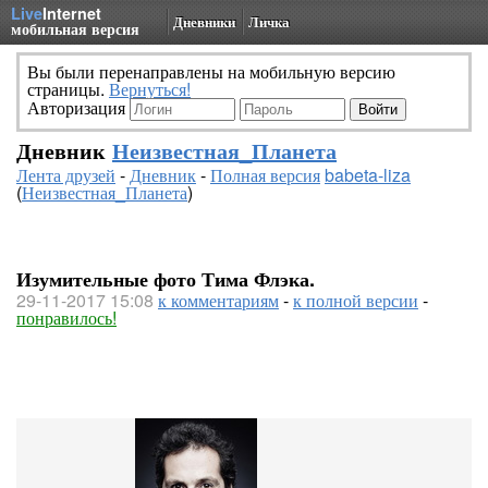
Live
Internet
Дневники
Личка
мобильная версия
Вы были перенаправлены на мобильную версию
страницы.
Вернуться!
Авторизация
Дневник
Неизвестная_Планета
Лента друзей
-
Дневник
-
Полная версия
babeta-liza
(
Неизвестная_Планета
)
Изумительные фото Тима Флэка.
29-11-2017 15:08
к комментариям
-
к полной версии
-
понравилось!