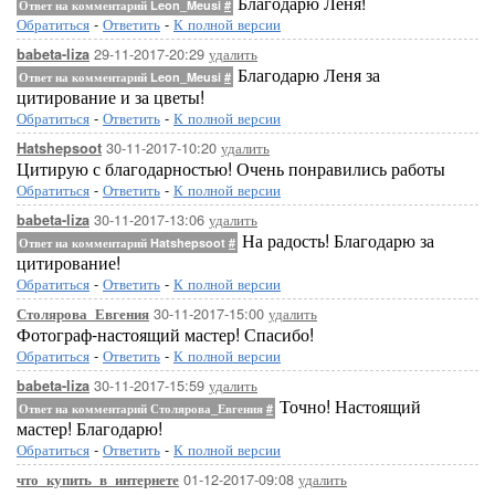
Благодарю Леня!
Ответ на комментарий Leon_Meusi
#
Обратиться
-
Ответить
-
К полной версии
29-11-2017-20:29
удалить
babeta-liza
Благодарю Леня за
Ответ на комментарий Leon_Meusi
#
цитирование и за цветы!
Обратиться
-
Ответить
-
К полной версии
30-11-2017-10:20
удалить
Hatshepsoot
Цитирую с благодарностью! Очень понравились работы
Обратиться
-
Ответить
-
К полной версии
30-11-2017-13:06
удалить
babeta-liza
На радость! Благодарю за
Ответ на комментарий Hatshepsoot
#
цитирование!
Обратиться
-
Ответить
-
К полной версии
30-11-2017-15:00
удалить
Столярова_Евгения
Фотограф-настоящий мастер! Спасибо!
Обратиться
-
Ответить
-
К полной версии
30-11-2017-15:59
удалить
babeta-liza
Точно! Настоящий
Ответ на комментарий Столярова_Евгения
#
мастер! Благодарю!
Обратиться
-
Ответить
-
К полной версии
01-12-2017-09:08
удалить
что_купить_в_интернете