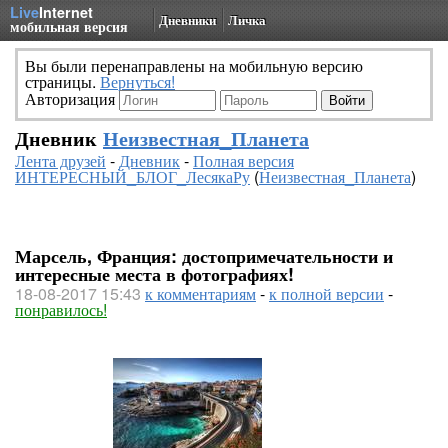
Live
Internet
Дневники
Личка
мобильная версия
Вы были перенаправлены на мобильную версию
страницы.
Вернуться!
Авторизация
Дневник
Неизвестная_Планета
Лента друзей
-
Дневник
-
Полная версия
ИНТЕРЕСНЫЙ_БЛОГ_ЛесякаРу
(
Неизвестная_Планета
)
Марсель, Франция: достопримечательности и
интересные места в фотографиях!
18-08-2017 15:43
к комментариям
-
к полной версии
-
понравилось!