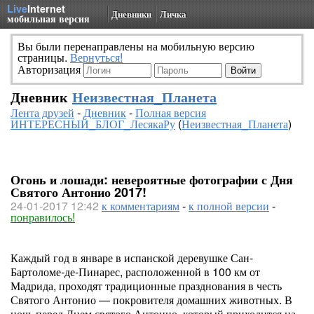
Live
Internet
Дневники
Личка
мобильная версия
Вы были перенаправлены на мобильную версию
страницы.
Вернуться!
Авторизация
Дневник
Неизвестная_Планета
Лента друзей
-
Дневник
-
Полная версия
ИНТЕРЕСНЫЙ_БЛОГ_ЛесякаРу
(
Неизвестная_Планета
)
Огонь и лошади: невероятные фотографии с Дня
Святого Антонио 2017!
24-01-2017 12:42
к комментариям
-
к полной версии
-
понравилось!
Каждый год в январе в испанской деревушке Сан-
Бартоломе-де-Пинарес, расположенной в 100 км от
Мадрида, проходят традиционные празднования в честь
Святого Антонио — покровителя домашних животных. В
ночь перед Днем святого Антонио, который приходится на