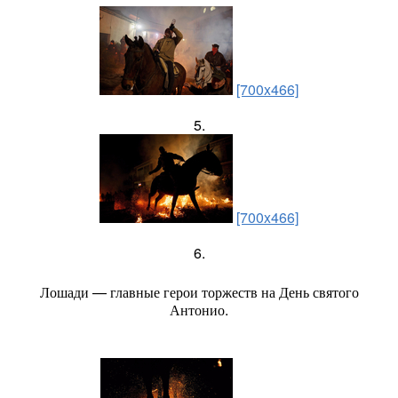
[700x466]
5.
[700x466]
6.
Лошади — главные герои торжеств на День святого
Антонио.