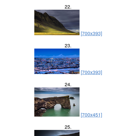
22.
[700x393]
23.
[700x393]
24.
[700x451]
25.