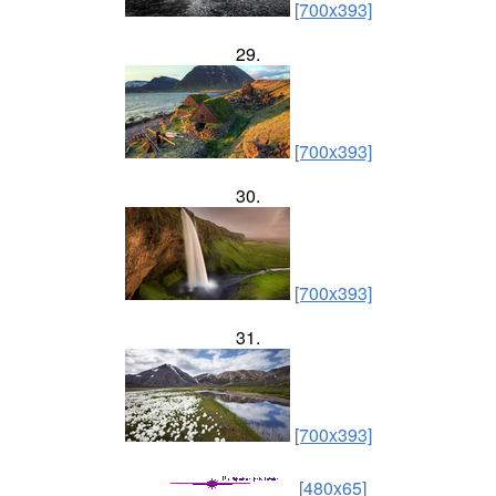
[700x393]
29.
[700x393]
30.
[700x393]
31.
[700x393]
[480x65]