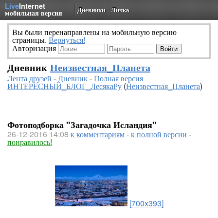
Live
Internet
Дневники
Личка
мобильная версия
Вы были перенаправлены на мобильную версию
страницы.
Вернуться!
Авторизация
Дневник
Неизвестная_Планета
Лента друзей
-
Дневник
-
Полная версия
ИНТЕРЕСНЫЙ_БЛОГ_ЛесякаРу
(
Неизвестная_Планета
)
Фотоподборка "Загадочка Исландия"
26-12-2016 14:08
к комментариям
-
к полной версии
-
понравилось!
[700x393]