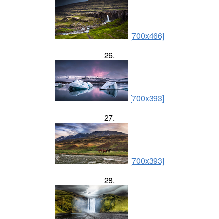
[700x466]
26.
[700x393]
27.
[700x393]
28.