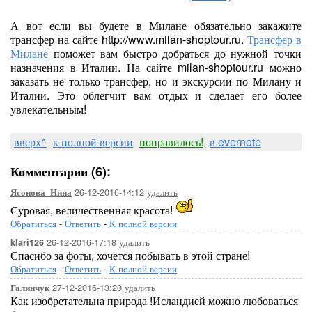
А вот если вы будете в Милане обязательно закажите
трансфер на сайте http://www.milan-shoptour.ru.
Трансфер в
Милане
поможет вам быстро добраться до нужной точки
назначения в Италии. На сайте milan-shoptour.ru можно
заказать не только трансфер, но и экскурсии по Милану и
Италии. Это облегчит вам отдых и сделает его более
увлекательным!
вверх^
к полной версии
понравилось!
в evernote
Комментарии (6):
26-12-2016-14:12
удалить
Ясонова_Нина
Суровая, величественная красота!
Обратиться
-
Ответить
-
К полной версии
26-12-2016-17:18
удалить
klari126
Спасибо за фоты, хочется побывать в этой стране!
Обратиться
-
Ответить
-
К полной версии
27-12-2016-13:20
удалить
Галинчук
Как изобретательна природа !Исландией можно любоваться