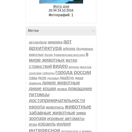
Фото дня
20:34 24.10.2016
Фотографий: 1
Метки
-
арт
америка
автомобили
архитектура
африка
бездомные
в
животные
белки
букмекерская контора
мире животных
ветер
видео
странствий
вороны
высотка
города россии
генетика
гибриды
горы
дели
джайпур
дикая
деревья
дикие животные
природа
домашние
дикие кошки
дома
питомцы
достопримечательности
животные
европа
живопись
забавные животные
зима
зоопарк
игровые автоматы
индия
израиль
игры
интересное
интересное о кошках