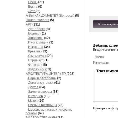
Осень
(21)
Весна
(6)
Лето
(2)
А ВЫ КАК ДУМАЕТЕ? (Вопросы)
(8)
Палеонтология
(5)
Комментироват
АРТ
(131)
Арт-проект
(8)
Бодиарт
(1)
Живопись
(42)
Инсталляция
(3)
Добавить комм
Искусство
(34)
Введите свое имя и
Креатив
(13)
Скульптуры
(29)
Стрит-арт
(1)
Регистрация
Фото-арт
(5)
Художники
(53)
Текст коммен
АРХИТЕКТУРА,ИНТЕРЬЕР
(293)
Бары и рестораны
(2)
Дома и коттеджи
(61)
Другое
(64)
Замки и дворцы
(33)
Интерьер
(13)
Музеи
(26)
Отели и гостиницы
(26)
Проверка орфог
Церкви, монастыри, часовни,
соборы
(67)
ВИДЕОМАТЕРИАЛЫ
(88)