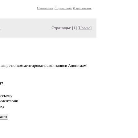
Ответить
С цитатой
В цитатник
»
Страницы:
[1] [
Новые
]
 запретил комментировать свои записи Анонимам!
у:
 ссылку
омментарии
нку