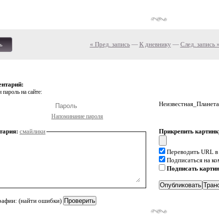
« Пред. запись
—
К дневнику
—
След. запись 
ь
ентарий:
 пароль на сайте:
Неизвестная_Планета
Напоминание пароля
тария:
смайлики
Прикрепить картинк
Переводить URL в
Подписаться на к
Подписать карти
рафии: (найти ошибки)