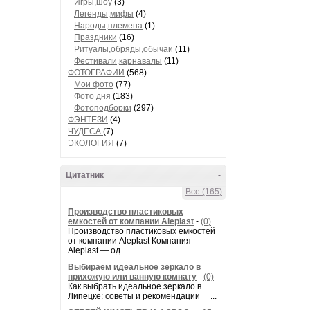
Игры,шоу
(3)
Легенды,мифы
(4)
Народы,племена
(1)
Праздники
(16)
Ритуалы,обряды,обычаи
(11)
Фестивали,карнавалы
(11)
ФОТОГРАФИИ
(568)
Мои фото
(77)
Фото дня
(183)
Фотоподборки
(297)
ФЭНТЕЗИ
(4)
ЧУДЕСА
(7)
ЭКОЛОГИЯ
(7)
Цитатник
-
Все (165)
Производство пластиковых
емкостей от компании Aleplast
-
(0)
Производство пластиковых емкостей
от компании Aleplast Компания
Aleplast — од...
Выбираем идеальное зеркало в
прихожую или ванную комнату
-
(0)
Как выбрать идеальное зеркало в
Липецке: советы и рекомендации ...