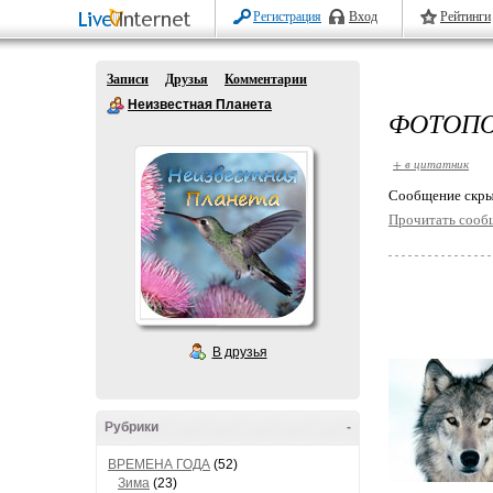
Регистрация
Вход
Рейтинги
Записи
Друзья
Комментарии
Неизвестная Планета
ФОТОПО
+ в цитатник
Cообщение скры
Прочитать сооб
В друзья
Рубрики
-
ВРЕМЕНА ГОДА
(52)
Зима
(23)