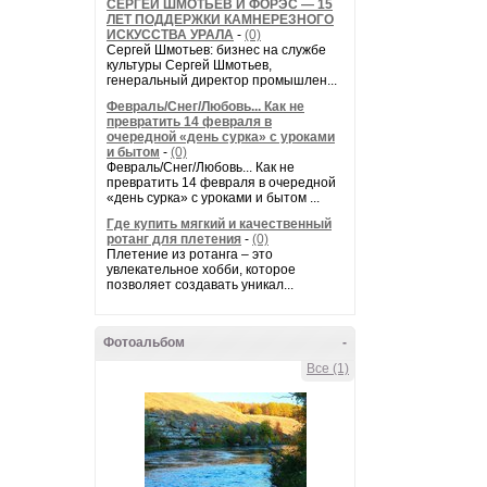
СЕРГЕЙ ШМОТЬЕВ И ФОРЭС — 15
ЛЕТ ПОДДЕРЖКИ КАМНЕРЕЗНОГО
ИСКУССТВА УРАЛА
-
(0)
Сергей Шмотьев: бизнес на службе
культуры Сергей Шмотьев,
генеральный директор промышлен...
Февраль/Снег/Любовь... Как не
превратить 14 февраля в
очередной «день сурка» с уроками
и бытом
-
(0)
Февраль/Снег/Любовь... Как не
превратить 14 февраля в очередной
«день сурка» с уроками и бытом ...
Где купить мягкий и качественный
ротанг для плетения
-
(0)
Плетение из ротанга – это
увлекательное хобби, которое
позволяет создавать уникал...
Фотоальбом
-
Все (1)