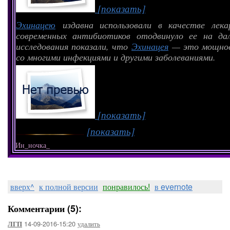
[показать]
Эхинацею
издавна использовали в качестве лека
современных антибиотиков
отодвинуло ее
на дал
исследования показали, что
Эхинацея
— это мощное
со многими инфекциями и другими заболеваниями.
[показать]
[показать]
Ин_ночка_
вверх^
к полной версии
понравилось!
в evernote
Комментарии (5):
14-09-2016-15:20
удалить
ЛГП