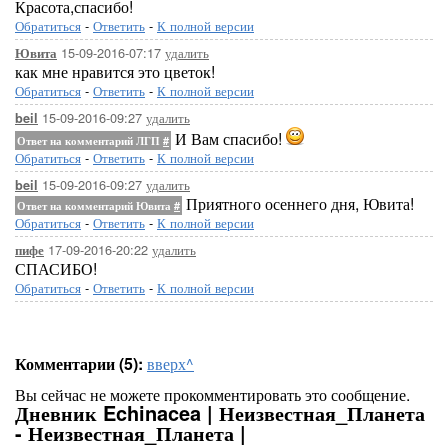
Красота,спасибо!
Обратиться
-
Ответить
-
К полной версии
15-09-2016-07:17
удалить
Ювита
как мне нравится это цветок!
Обратиться
-
Ответить
-
К полной версии
15-09-2016-09:27
удалить
beil
И Вам спасибо!
Ответ на комментарий ЛГП
#
Обратиться
-
Ответить
-
К полной версии
15-09-2016-09:27
удалить
beil
Приятного осеннего дня, Ювита!
Ответ на комментарий Ювита
#
Обратиться
-
Ответить
-
К полной версии
17-09-2016-20:22
удалить
пифе
СПАСИБО!
Обратиться
-
Ответить
-
К полной версии
Комментарии (5):
вверх^
Вы сейчас не можете прокомментировать это сообщение.
Дневник Echinacea | Неизвестная_Планета
- Неизвестная_Планета |