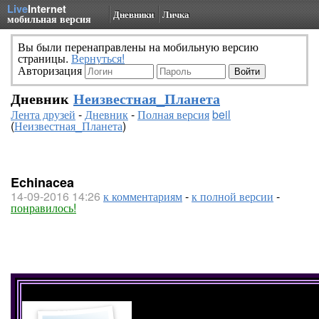
Live
Internet
Дневники
Личка
мобильная версия
Вы были перенаправлены на мобильную версию
страницы.
Вернуться!
Авторизация
Дневник
Неизвестная_Планета
Лента друзей
-
Дневник
-
Полная версия
beil
(
Неизвестная_Планета
)
Echinacea
14-09-2016 14:26
к комментариям
-
к полной версии
-
понравилось!