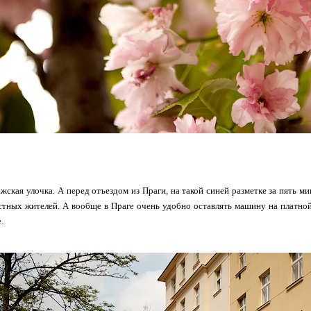
жская улочка. А перед отъездом из Праги, на такой синей разметке за пять м
стных жителей. А вообще в Праге очень удобно оставлять машину на платной
.