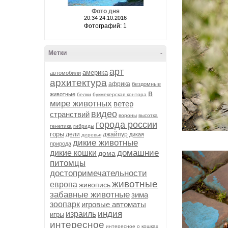
Фото дня
20:34 24.10.2016
Фотографий: 1
Метки
-
арт
америка
автомобили
архитектура
африка
бездомные
в
животные
белки
букмекерская контора
мире животных
ветер
видео
странствий
вороны
высотка
города россии
генетика
гибриды
горы
дели
джайпур
дикая
деревья
дикие животные
природа
домашние
дикие кошки
дома
питомцы
достопримечательности
животные
европа
живопись
забавные животные
зима
зоопарк
игровые автоматы
индия
израиль
игры
интересное
интересное о кошках