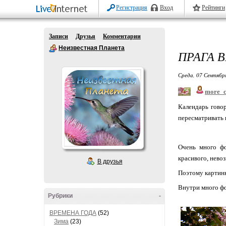
Регистрация
Вход
Рейтинги
Записи
Друзья
Комментарии
Неизвестная Планета
ПРАГА 
Среда, 07 Сентябр
more_c
Календарь говор
пересматривать 
Очень много фо
красивого, нево
В друзья
Поэтому картинк
Внутри много фо
Рубрики
-
ВРЕМЕНА ГОДА
(52)
Зима
(23)