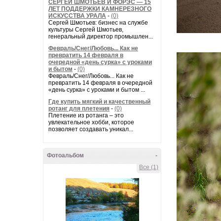
СЕРГЕЙ ШМОТЬЕВ И ФОРЭС — 15
ЛЕТ ПОДДЕРЖКИ КАМНЕРЕЗНОГО
ИСКУССТВА УРАЛА
-
(0)
Сергей Шмотьев: бизнес на службе
культуры Сергей Шмотьев,
генеральный директор промышлен...
Февраль/Снег/Любовь... Как не
превратить 14 февраля в
очередной «день сурка» с уроками
и бытом
-
(0)
Февраль/Снег/Любовь... Как не
превратить 14 февраля в очередной
«день сурка» с уроками и бытом ...
Где купить мягкий и качественный
ротанг для плетения
-
(0)
Плетение из ротанга – это
увлекательное хобби, которое
позволяет создавать уникал...
Фотоальбом
-
Все (1)