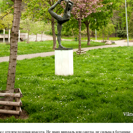
 с отелем розовая красота. Не знаю миндаль или сакура, не сильна в ботанике.