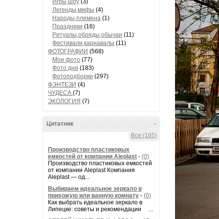
Игры,шоу
(3)
Легенды,мифы
(4)
Народы,племена
(1)
Праздники
(16)
Ритуалы,обряды,обычаи
(11)
Фестивали,карнавалы
(11)
ФОТОГРАФИИ
(568)
Мои фото
(77)
Фото дня
(183)
Фотоподборки
(297)
ФЭНТЕЗИ
(4)
ЧУДЕСА
(7)
ЭКОЛОГИЯ
(7)
Цитатник
-
Все (165)
Производство пластиковых
емкостей от компании Aleplast
-
(0)
Производство пластиковых емкостей
от компании Aleplast Компания
Aleplast — од...
Выбираем идеальное зеркало в
прихожую или ванную комнату
-
(0)
Как выбрать идеальное зеркало в
Липецке: советы и рекомендации ...