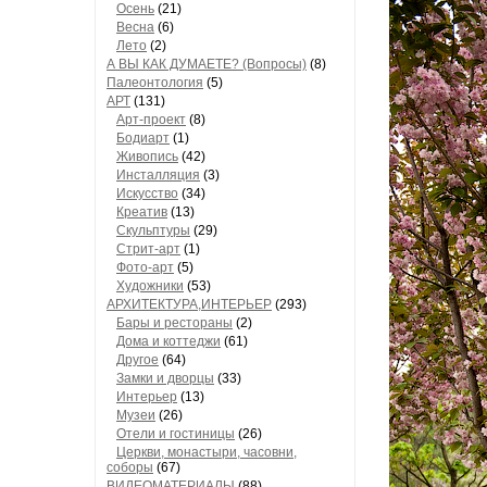
Осень
(21)
Весна
(6)
Лето
(2)
А ВЫ КАК ДУМАЕТЕ? (Вопросы)
(8)
Палеонтология
(5)
АРТ
(131)
Арт-проект
(8)
Бодиарт
(1)
Живопись
(42)
Инсталляция
(3)
Искусство
(34)
Креатив
(13)
Скульптуры
(29)
Стрит-арт
(1)
Фото-арт
(5)
Художники
(53)
АРХИТЕКТУРА,ИНТЕРЬЕР
(293)
Бары и рестораны
(2)
Дома и коттеджи
(61)
Другое
(64)
Замки и дворцы
(33)
Интерьер
(13)
Музеи
(26)
Отели и гостиницы
(26)
Церкви, монастыри, часовни,
соборы
(67)
ВИДЕОМАТЕРИАЛЫ
(88)