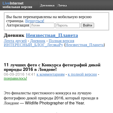
Live
Internet
Дневники
Личка
мобильная версия
Вы были перенаправлены на мобильную версию
страницы.
Вернуться!
Авторизация
Дневник
Неизвестная_Планета
Лента друзей
-
Дневник
-
Полная версия
ИНТЕРЕСНЫЙ_БЛОГ_ЛесякаРу
(
Неизвестная_Планета
)
11 лучших фото с Конкурса фотографий дикой
природы 2016 в Лондоне!
06-09-2016 14:41
к комментариям
-
к полной версии
-
понравилось!
Это финалисты престижного конкурса на лучшую
фотографию дикой природы 2016, который проходи в
Лондоне — Wildlife Photographer of the Year.