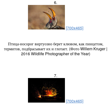
6.
[700x465]
Птица-носорог виртуозно берет клювом, как пинцетом,
термитов, подбрасывает их и глотает. (Фото Willem Kruger |
2016 Wildlife Photographer of the Year)
7.
[700x465]