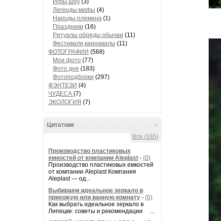
Игры,шоу
(3)
Легенды,мифы
(4)
Народы,племена
(1)
Праздники
(16)
Ритуалы,обряды,обычаи
(11)
Фестивали,карнавалы
(11)
ФОТОГРАФИИ
(568)
Мои фото
(77)
Фото дня
(183)
Фотоподборки
(297)
ФЭНТЕЗИ
(4)
ЧУДЕСА
(7)
ЭКОЛОГИЯ
(7)
Цитатник
-
Все (165)
Производство пластиковых
емкостей от компании Aleplast
-
(0)
Производство пластиковых емкостей
от компании Aleplast Компания
Aleplast — од...
Выбираем идеальное зеркало в
прихожую или ванную комнату
-
(0)
Как выбрать идеальное зеркало в
Липецке: советы и рекомендации ...