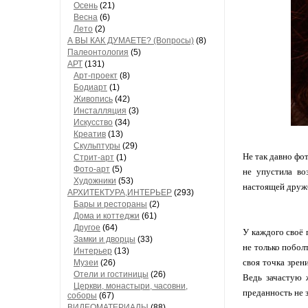
Осень
(21)
Весна
(6)
Лето
(2)
А ВЫ КАК ДУМАЕТЕ? (Вопросы)
(8)
Палеонтология
(5)
АРТ
(131)
Арт-проект
(8)
Бодиарт
(1)
Живопись
(42)
Инсталляция
(3)
Искусство
(34)
Креатив
(13)
Скульптуры
(29)
Не так давно фо
Стрит-арт
(1)
Фото-арт
(5)
не упустила во
Художники
(53)
настоящей дружб
АРХИТЕКТУРА,ИНТЕРЬЕР
(293)
Бары и рестораны
(2)
Дома и коттеджи
(61)
Другое
(64)
У каждого своё 
Замки и дворцы
(33)
не только побол
Интерьер
(13)
своя точка зрен
Музеи
(26)
Отели и гостиницы
(26)
Ведь зачастую 
Церкви, монастыри, часовни,
преданность не з
соборы
(67)
ВИДЕОМАТЕРИАЛЫ
(88)