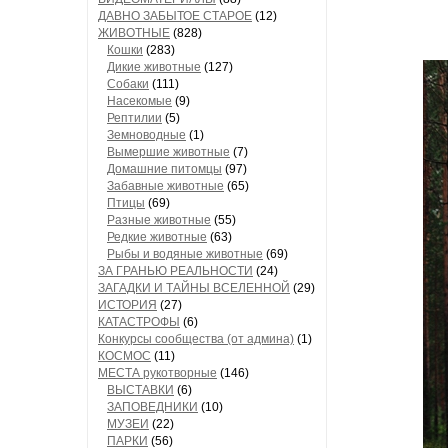
ДАВНО ЗАБЫТОЕ СТАРОЕ
(12)
ЖИВОТНЫЕ
(828)
Кошки
(283)
Дикие животные
(127)
Собаки
(111)
Насекомые
(9)
Рептилии
(5)
Земноводные
(1)
Вымершие животные
(7)
Домашние питомцы
(97)
Забавные животные
(65)
Птицы
(69)
Разные животные
(55)
Редкие животные
(63)
Рыбы и водяные животные
(69)
ЗА ГРАНЬЮ РЕАЛЬНОСТИ
(24)
ЗАГАДКИ И ТАЙНЫ ВСЕЛЕННОЙ
(29)
ИСТОРИЯ
(27)
КАТАСТРОФЫ
(6)
Конкурсы сообщества (от админа)
(1)
КОСМОС
(11)
МЕСТА рукотворные
(146)
ВЫСТАВКИ
(6)
ЗАПОВЕДНИКИ
(10)
МУЗЕИ
(22)
ПАРКИ
(56)