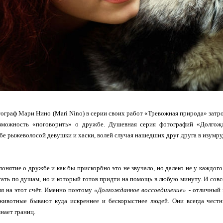
тограф Мaри Нинo (Mari Nino) в серии своих работ «Тревожная природа» затро
зможность «поговорить» о дружбе. Душевная серия фотографий «Долгожд
е рыжеволосой девушки и хаски, волей случая нашедших друг друга в изумр
понятие о дружбе и как бы прискорбно это не звучало, но далеко не у каждог
тать по душам, но и который готов придти на помощь в любую минуту. И совс
ия на этот счёт. Именно поэтому
«Долгожданное воссоединение»
- отличный 
животные бывают куда искреннее и бескорыстнее людей. Они всегда честн
нает границ.