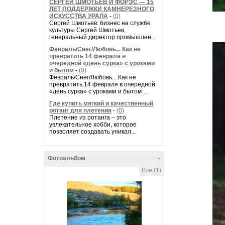
СЕРГЕЙ ШМОТЬЕВ И ФОРЭС — 15
ЛЕТ ПОДДЕРЖКИ КАМНЕРЕЗНОГО
ИСКУССТВА УРАЛА
-
(0)
Сергей Шмотьев: бизнес на службе
культуры Сергей Шмотьев,
генеральный директор промышлен...
Февраль/Снег/Любовь... Как не
превратить 14 февраля в
очередной «день сурка» с уроками
и бытом
-
(0)
Февраль/Снег/Любовь... Как не
превратить 14 февраля в очередной
«день сурка» с уроками и бытом ...
Где купить мягкий и качественный
ротанг для плетения
-
(0)
Плетение из ротанга – это
увлекательное хобби, которое
позволяет создавать уникал...
Фотоальбом
-
Все (1)