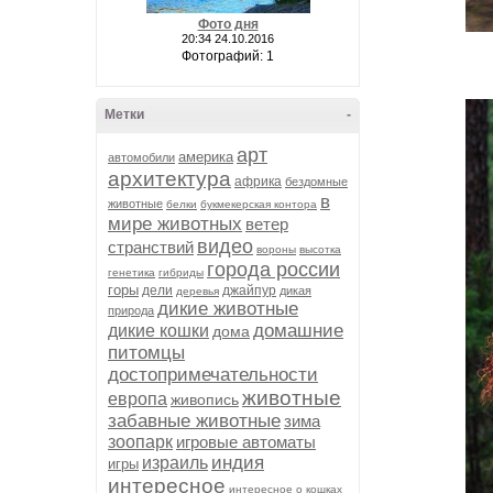
Фото дня
20:34 24.10.2016
Фотографий: 1
Метки
-
арт
америка
автомобили
архитектура
африка
бездомные
в
животные
белки
букмекерская контора
мире животных
ветер
видео
странствий
вороны
высотка
города россии
генетика
гибриды
горы
дели
джайпур
дикая
деревья
дикие животные
природа
домашние
дикие кошки
дома
питомцы
достопримечательности
животные
европа
живопись
забавные животные
зима
зоопарк
игровые автоматы
индия
израиль
игры
интересное
интересное о кошках