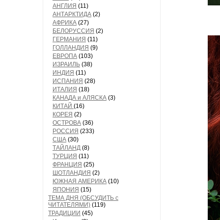
АНГЛИЯ
(11)
АНТАРКТИДА
(2)
АФРИКА
(27)
БЕЛОРУССИЯ
(2)
ГЕРМАНИЯ
(11)
ГОЛЛАНДИЯ
(9)
ЕВРОПА
(103)
ИЗРАИЛЬ
(38)
ИНДИЯ
(11)
ИСПАНИЯ
(28)
ИТАЛИЯ
(18)
КАНАДА и АЛЯСКА
(3)
КИТАЙ
(16)
КОРЕЯ
(2)
ОСТРОВА
(36)
РОССИЯ
(233)
США
(30)
ТАЙЛАНД
(8)
ТУРЦИЯ
(11)
ФРАНЦИЯ
(25)
ШОТЛАНДИЯ
(2)
ЮЖНАЯ АМЕРИКА
(10)
ЯПОНИЯ
(15)
ТЕМА ДНЯ (ОБСУДИТЬ с
ЧИТАТЕЛЯМИ)
(119)
ТРАДИЦИИ
(45)