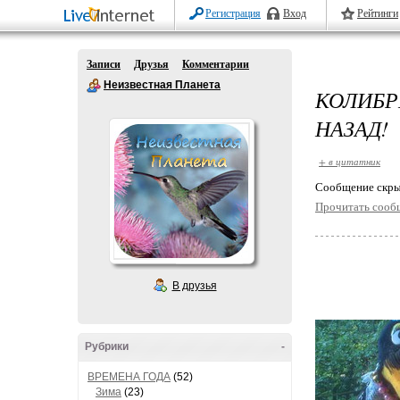
Регистрация
Вход
Рейтинги
Записи
Друзья
Комментарии
Неизвестная Планета
КОЛИБ
НАЗАД!
+ в цитатник
Cообщение скры
Прочитать сооб
В друзья
Рубрики
-
ВРЕМЕНА ГОДА
(52)
Зима
(23)