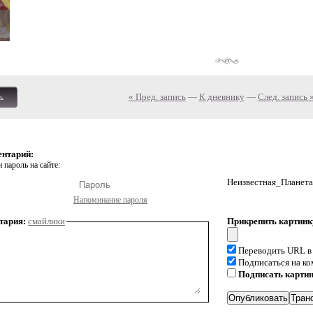
« Пред. запись
—
К дневнику
—
След. запись 
ь
ентарий:
 пароль на сайте:
Неизвестная_Планета
Напоминание пароля
тария:
смайлики
Прикрепить картинк
Переводить URL в
Подписаться на к
Подписать карти