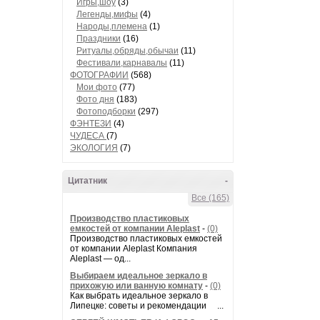
Игры,шоу
(3)
Легенды,мифы
(4)
Народы,племена
(1)
Праздники
(16)
Ритуалы,обряды,обычаи
(11)
Фестивали,карнавалы
(11)
ФОТОГРАФИИ
(568)
Мои фото
(77)
Фото дня
(183)
Фотоподборки
(297)
ФЭНТЕЗИ
(4)
ЧУДЕСА
(7)
ЭКОЛОГИЯ
(7)
Цитатник
-
Все (165)
Производство пластиковых
емкостей от компании Aleplast
-
(0)
Производство пластиковых емкостей
от компании Aleplast Компания
Aleplast — од...
Выбираем идеальное зеркало в
прихожую или ванную комнату
-
(0)
Как выбрать идеальное зеркало в
Липецке: советы и рекомендации ...