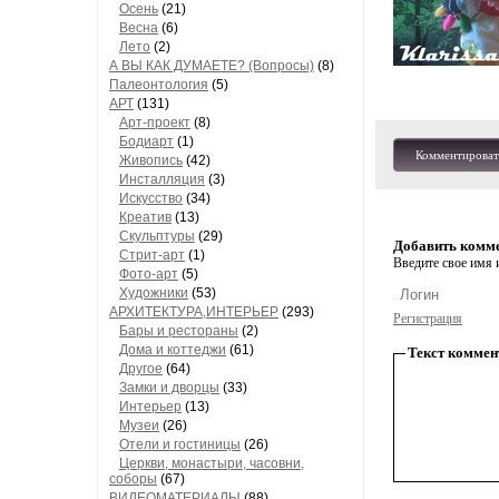
Осень
(21)
Весна
(6)
Лето
(2)
А ВЫ КАК ДУМАЕТЕ? (Вопросы)
(8)
Палеонтология
(5)
АРТ
(131)
Арт-проект
(8)
Бодиарт
(1)
Комментироват
Живопись
(42)
Инсталляция
(3)
Искусство
(34)
Креатив
(13)
Скульптуры
(29)
Добавить комм
Стрит-арт
(1)
Введите свое имя и
Фото-арт
(5)
Художники
(53)
АРХИТЕКТУРА,ИНТЕРЬЕР
(293)
Регистрация
Бары и рестораны
(2)
Дома и коттеджи
(61)
Текст коммен
Другое
(64)
Замки и дворцы
(33)
Интерьер
(13)
Музеи
(26)
Отели и гостиницы
(26)
Церкви, монастыри, часовни,
соборы
(67)
ВИДЕОМАТЕРИАЛЫ
(88)