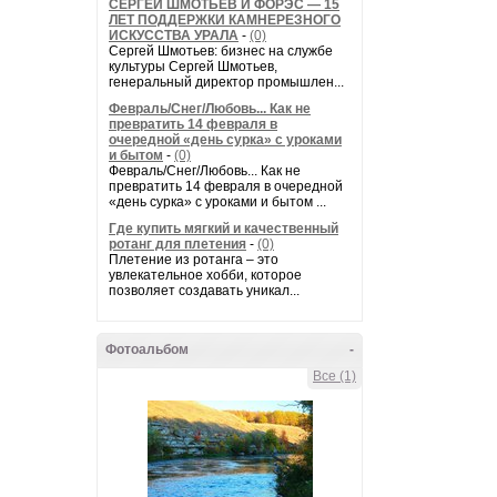
СЕРГЕЙ ШМОТЬЕВ И ФОРЭС — 15
ЛЕТ ПОДДЕРЖКИ КАМНЕРЕЗНОГО
ИСКУССТВА УРАЛА
-
(0)
Сергей Шмотьев: бизнес на службе
культуры Сергей Шмотьев,
генеральный директор промышлен...
Февраль/Снег/Любовь... Как не
превратить 14 февраля в
очередной «день сурка» с уроками
и бытом
-
(0)
Февраль/Снег/Любовь... Как не
превратить 14 февраля в очередной
«день сурка» с уроками и бытом ...
Где купить мягкий и качественный
ротанг для плетения
-
(0)
Плетение из ротанга – это
увлекательное хобби, которое
позволяет создавать уникал...
Фотоальбом
-
Все (1)