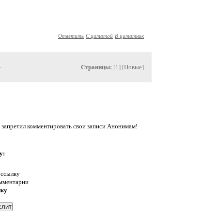
Ответить
С цитатой
В цитатник
»
Страницы:
[1] [
Новые
]
 запретил комментировать свои записи Анонимам!
у:
 ссылку
омментарии
нку