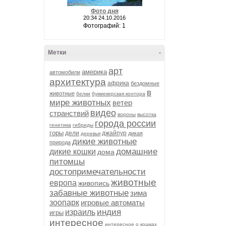
Фото дня
20:34 24.10.2016
Фотографий: 1
Метки
-
арт
америка
автомобили
архитектура
африка
бездомные
в
животные
белки
букмекерская контора
мире животных
ветер
видео
странствий
вороны
высотка
города россии
генетика
гибриды
горы
дели
джайпур
дикая
деревья
дикие животные
природа
домашние
дикие кошки
дома
питомцы
достопримечательности
животные
европа
живопись
забавные животные
зима
зоопарк
игровые автоматы
индия
израиль
игры
интересное
интересное о кошках