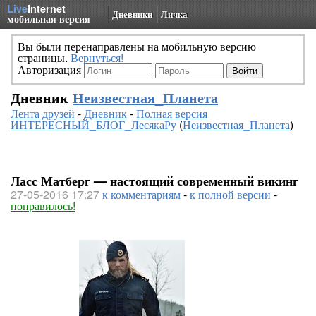
Live
Internet
Дневники
Личка
мобильная версия
Вы были перенаправлены на мобильную версию
страницы.
Вернуться!
Авторизация
Дневник
Неизвестная_Планета
Лента друзей
-
Дневник
-
Полная версия
ИНТЕРЕСНЫЙ_БЛОГ_ЛесякаРу
(
Неизвестная_Планета
)
Ласс Матберг — настоящий современный викинг
27-05-2016 17:27
к комментариям
-
к полной версии
-
понравилось!