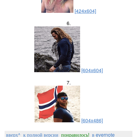
[424x604]
6.
[604x604]
7.
[604x486]
вверх^
к полной версии
понравилось!
в evernote