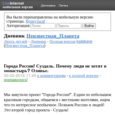
Live
Internet
Дневники
Личка
мобильная версия
Вы были перенаправлены на мобильную версию
страницы.
Вернуться!
Авторизация
Дневник
Неизвестная_Планета
Лента друзей
-
Дневник
-
Полная версия
katebere
(
Неизвестная_Планета
)
Города России! Суздаль. Почему люди не хотят в
монастырь? Оливье.
30-03-2016 11:45
к комментариям
-
к полной версии
-
понравилось!
Мы замутили проект "Города России!". Ездим по небольшим
красивым городкам, общаемся с местными жителями, ищем
что-то интересное необычное. Познаем Россию и людей!
Это второй город проекта - Суздаль!