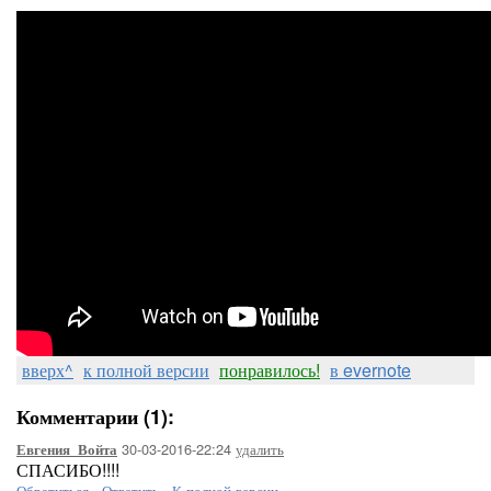
вверх^
к полной версии
понравилось!
в evernote
Комментарии (1):
30-03-2016-22:24
удалить
Евгения_Войта
СПАСИБО!!!!
Обратиться
-
Ответить
-
К полной версии