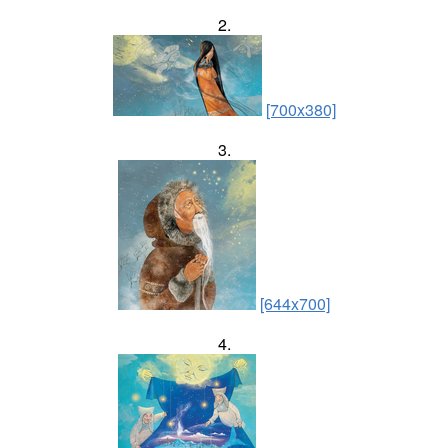
2.
[700x380]
3.
[644x700]
4.