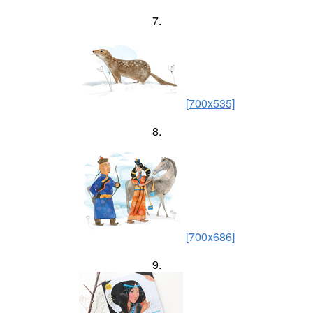
7.
[700x535]
8.
[700x686]
9.