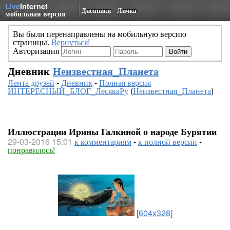
Live
Internet
Дневники
Личка
мобильная версия
Вы были перенаправлены на мобильную версию
страницы.
Вернуться!
Авторизация
Дневник
Неизвестная_Планета
Лента друзей
-
Дневник
-
Полная версия
ИНТЕРЕСНЫЙ_БЛОГ_ЛесякаРу
(
Неизвестная_Планета
)
Иллюстрации Ирины Галкиной о народе Бурятии
29-03-2016 15:01
к комментариям
-
к полной версии
-
понравилось!
[604x328]