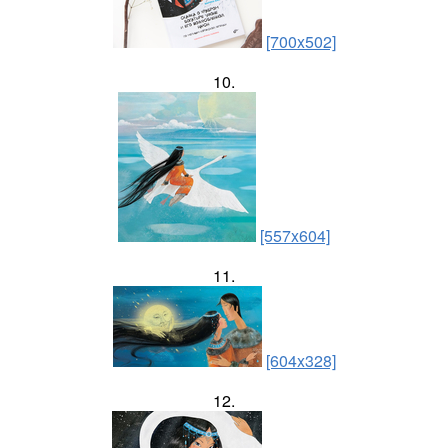
[700x502]
10.
[557x604]
11.
[604x328]
12.