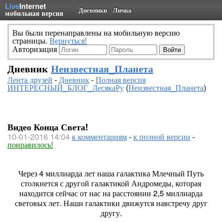
Live
Internet
Дневники
Личка
мобильная версия
Вы были перенаправлены на мобильную версию
страницы.
Вернуться!
Авторизация
Дневник
Неизвестная_Планета
Лента друзей
-
Дневник
-
Полная версия
ИНТЕРЕСНЫЙ_БЛОГ_ЛесякаРу
(
Неизвестная_Планета
)
Видео Конца Света!
10-01-2016 14:04
к комментариям
-
к полной версии
-
понравилось!
Через 4 миллиарда лет наша галактика Млечный Путь
столкнется с другой галактикой Андромеды, которая
находится сейчас от нас на расстоянии 2,5 миллиарда
световых лет. Наши галактики движутся навстречу друг
другу.