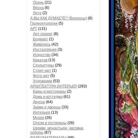
Осень
(21)
Весна
(6)
Лето
(2)
А ВЫ КАК ДУМАЕТЕ? (Вопросы)
(8)
Палеонтология
(5)
АРТ
(131)
Арт-проект
(8)
Бодиарт
(1)
Живопись
(42)
Инсталляция
(3)
Искусство
(34)
Креатив
(13)
Скульптуры
(29)
Стрит-арт
(1)
Фото-арт
(5)
Художники
(53)
АРХИТЕКТУРА,ИНТЕРЬЕР
(293)
Бары и рестораны
(2)
Дома и коттеджи
(61)
Другое
(64)
Замки и дворцы
(33)
Интерьер
(13)
Музеи
(26)
Отели и гостиницы
(26)
Церкви, монастыри, часовни,
соборы
(67)
ВИДЕОМАТЕРИАЛЫ
(88)