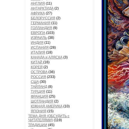
АНГЛИЯ
(11)
АНТАРКТИДА
(2)
АФРИКА
(27)
БЕЛОРУССИЯ
(2)
ГЕРМАНИЯ
(11)
ГОЛЛАНДИЯ
(9)
ЕВРОПА
(103)
ИЗРАИЛЬ
(38)
ИНДИЯ
(11)
ИСПАНИЯ
(28)
ИТАЛИЯ
(18)
КАНАДА и АЛЯСКА
(3)
КИТАЙ
(16)
КОРЕЯ
(2)
ОСТРОВА
(36)
РОССИЯ
(233)
США
(30)
ТАЙЛАНД
(8)
ТУРЦИЯ
(11)
ФРАНЦИЯ
(25)
ШОТЛАНДИЯ
(2)
ЮЖНАЯ АМЕРИКА
(10)
ЯПОНИЯ
(15)
ТЕМА ДНЯ (ОБСУДИТЬ с
ЧИТАТЕЛЯМИ)
(119)
ТРАДИЦИИ
(45)