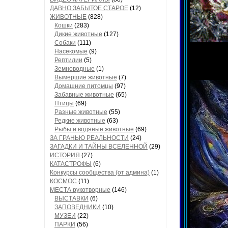
ДАВНО ЗАБЫТОЕ СТАРОЕ
(12)
ЖИВОТНЫЕ
(828)
Кошки
(283)
Дикие животные
(127)
Собаки
(111)
Насекомые
(9)
Рептилии
(5)
Земноводные
(1)
Вымершие животные
(7)
Домашние питомцы
(97)
Забавные животные
(65)
Птицы
(69)
Разные животные
(55)
Редкие животные
(63)
Рыбы и водяные животные
(69)
ЗА ГРАНЬЮ РЕАЛЬНОСТИ
(24)
ЗАГАДКИ И ТАЙНЫ ВСЕЛЕННОЙ
(29)
ИСТОРИЯ
(27)
КАТАСТРОФЫ
(6)
Конкурсы сообщества (от админа)
(1)
КОСМОС
(11)
МЕСТА рукотворные
(146)
ВЫСТАВКИ
(6)
ЗАПОВЕДНИКИ
(10)
МУЗЕИ
(22)
ПАРКИ
(56)