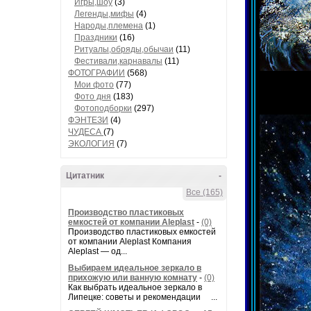
Игры,шоу
(3)
Легенды,мифы
(4)
Народы,племена
(1)
Праздники
(16)
Ритуалы,обряды,обычаи
(11)
Фестивали,карнавалы
(11)
ФОТОГРАФИИ
(568)
Мои фото
(77)
Фото дня
(183)
Фотоподборки
(297)
ФЭНТЕЗИ
(4)
ЧУДЕСА
(7)
ЭКОЛОГИЯ
(7)
Цитатник
-
Все (165)
Производство пластиковых
емкостей от компании Aleplast
-
(0)
Производство пластиковых емкостей
от компании Aleplast Компания
Aleplast — од...
Выбираем идеальное зеркало в
прихожую или ванную комнату
-
(0)
Как выбрать идеальное зеркало в
Липецке: советы и рекомендации ...