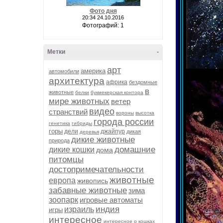
Фото дня
20:34 24.10.2016
Фотографий: 1
Метки
-
арт
америка
автомобили
архитектура
африка
бездомные
в
животные
белки
букмекерская контора
мире животных
ветер
видео
странствий
вороны
высотка
города россии
генетика
гибриды
горы
дели
джайпур
дикая
деревья
дикие животные
природа
домашние
дикие кошки
дома
питомцы
достопримечательности
животные
европа
живопись
забавные животные
зима
зоопарк
игровые автоматы
индия
израиль
игры
интересное
интересное о кошках