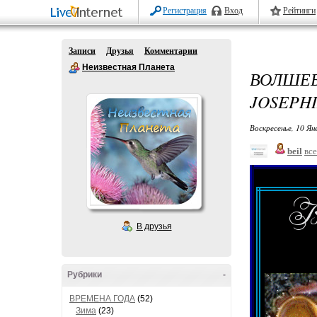
Регистрация
Вход
Рейтинги
Записи
Друзья
Комментарии
Неизвестная Планета
ВОЛШЕБ
JOSEPHI
Воскресенье, 10 Ян
beil
все
В друзья
Рубрики
-
ВРЕМЕНА ГОДА
(52)
Зима
(23)