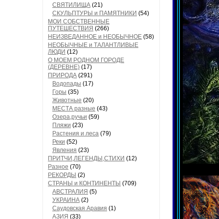
СВЯТИЛИЩА
(21)
СКУЛЬПТУРЫ и ПАМЯТНИКИ
(54)
МОИ СОБСТВЕННЫЕ
ПУТЕШЕСТВИЯ
(266)
НЕИЗВЕДАННОЕ и НЕОБЫЧНОЕ
(58)
НЕОБЫЧНЫЕ и ТАЛАНТЛИВЫЕ
ЛЮДИ
(12)
О МОЕМ РОДНОМ ГОРОДЕ
(ДЕРЕВНЕ)
(17)
ПРИРОДА
(291)
Водопады
(17)
Горы
(35)
Животные
(20)
МЕСТА разные
(43)
Озера,ручьи
(59)
Пляжи
(23)
Растения и леса
(79)
Реки
(52)
Явления
(23)
ПРИТЧИ,ЛЕГЕНДЫ,СТИХИ
(12)
Разное
(70)
РЕКОРДЫ
(2)
СТРАНЫ и КОНТИНЕНТЫ
(709)
АВСТРАЛИЯ
(5)
УКРАИНА
(2)
Саудовская Аравия
(1)
АЗИЯ
(33)