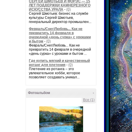
СЕРГЕЙ ШМОТЬЕВ И ФОРЭС — 15
ЛЕТ ПОДДЕРЖКИ КАМНЕРЕЗНОГО
ИСКУССТВА УРАЛА
-
(0)
Сергей Шмотьев: бизнес на службе
культуры Сергей Шмотьев,
генеральный директор промышлен...
Февраль/Снег/Любовь... Как не
превратить 14 февраля в
очередной «день сурка» с уроками
и бытом
-
(0)
Февраль/Снег/Любовь... Как не
превратить 14 февраля в очередной
«день сурка» с уроками и бытом ...
Где купить мягкий и качественный
ротанг для плетения
-
(0)
Плетение из ротанга – это
увлекательное хобби, которое
позволяет создавать уникал...
Фотоальбом
-
Все (1)