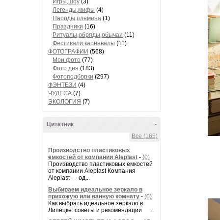
Игры,шоу
(3)
Легенды,мифы
(4)
Народы,племена
(1)
Праздники
(16)
Ритуалы,обряды,обычаи
(11)
Фестивали,карнавалы
(11)
ФОТОГРАФИИ
(568)
Мои фото
(77)
Фото дня
(183)
Фотоподборки
(297)
ФЭНТЕЗИ
(4)
ЧУДЕСА
(7)
ЭКОЛОГИЯ
(7)
Цитатник
-
Все (165)
Производство пластиковых
емкостей от компании Aleplast
-
(0)
Производство пластиковых емкостей
от компании Aleplast Компания
Aleplast — од...
Выбираем идеальное зеркало в
прихожую или ванную комнату
-
(0)
Как выбрать идеальное зеркало в
Липецке: советы и рекомендации ...