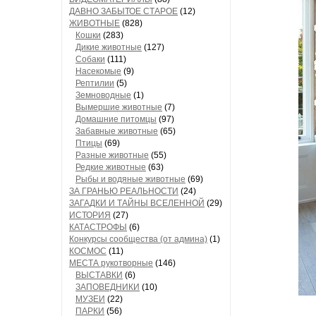
ДАВНО ЗАБЫТОЕ СТАРОЕ
(12)
ЖИВОТНЫЕ
(828)
Кошки
(283)
Дикие животные
(127)
Собаки
(111)
Насекомые
(9)
Рептилии
(5)
Земноводные
(1)
Вымершие животные
(7)
Домашние питомцы
(97)
Забавные животные
(65)
Птицы
(69)
Разные животные
(55)
Редкие животные
(63)
Рыбы и водяные животные
(69)
ЗА ГРАНЬЮ РЕАЛЬНОСТИ
(24)
ЗАГАДКИ И ТАЙНЫ ВСЕЛЕННОЙ
(29)
ИСТОРИЯ
(27)
КАТАСТРОФЫ
(6)
Конкурсы сообщества (от админа)
(1)
КОСМОС
(11)
МЕСТА рукотворные
(146)
ВЫСТАВКИ
(6)
ЗАПОВЕДНИКИ
(10)
МУЗЕИ
(22)
ПАРКИ
(56)