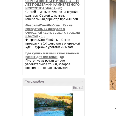
СЕРГЕЙ ШМОТЬЕВ И ФОРЭС — 15
ЛЕТ ПОДДЕРЖКИ КАМНЕРЕЗНОГО
ИСКУССТВА УРАЛА
-
(0)
Сергей Шмотьев: бизнес на службе
культуры Сергей Шмотьев,
генеральный директор промышлен...
Февраль/Снег/Любовь... Как не
превратить 14 февраля в
очередной «день сурка» с уроками
и бытом
-
(0)
Февраль/Снег/Любовь... Как не
превратить 14 февраля в очередной
«день сурка» с уроками и бытом ...
Где купить мягкий и качественный
ротанг для плетения
-
(0)
Плетение из ротанга – это
увлекательное хобби, которое
позволяет создавать уникал...
Фотоальбом
-
Все (1)