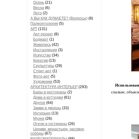
Осень
(21)
Весна
(6)
Лето
(2)
А ВЫ КАК ДУМАЕТЕ? (Вопросы)
(8)
Палеонтология
(5)
АРТ
(131)
Арт-проект
(8)
Бодиарт
(1)
Живопись
(42)
Инсталляция
(3)
Искусство
(34)
Креатив
(13)
Скульптуры
(29)
Стрит-арт
(1)
Фото-арт
(5)
Художники
(53)
Использован
АРХИТЕКТУРА,ИНТЕРЬЕР
(293)
спальне, объясн
Бары и рестораны
(2)
Дома и коттеджи
(61)
Другое
(64)
Замки и дворцы
(33)
Интерьер
(13)
Музеи
(26)
Отели и гостиницы
(26)
Церкви, монастыри, часовни,
соборы
(67)
ВИДЕОМАТЕРИАЛЫ
(88)