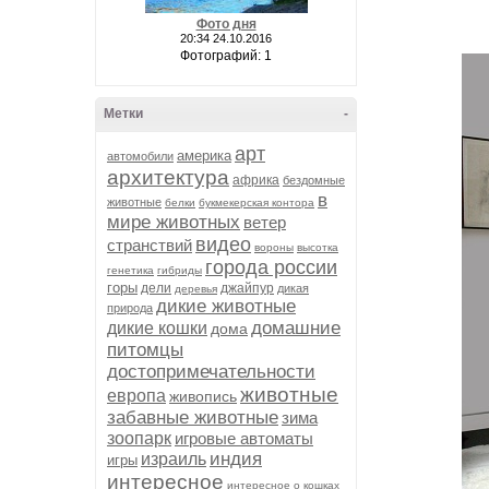
Фото дня
20:34 24.10.2016
Фотографий: 1
Метки
-
арт
америка
автомобили
архитектура
африка
бездомные
в
животные
белки
букмекерская контора
мире животных
ветер
видео
странствий
вороны
высотка
города россии
генетика
гибриды
горы
дели
джайпур
дикая
деревья
дикие животные
природа
домашние
дикие кошки
дома
питомцы
достопримечательности
животные
европа
живопись
забавные животные
зима
зоопарк
игровые автоматы
индия
израиль
игры
интересное
интересное о кошках