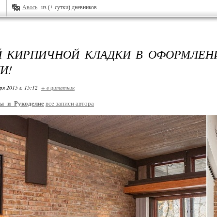
Авось
из (+ сутки) дневников
Й КИРПИЧНОЙ КЛАДКИ В ОФОРМЛЕН
И!
ря 2015 г. 15:12
+ в цитатник
ы_и_Рукоделие
все записи автора