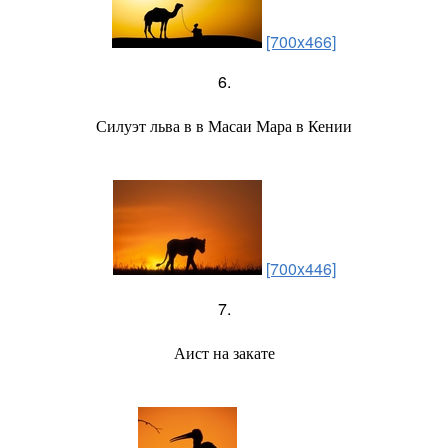
[700x466]
6.
Силуэт льва в в Масаи Мара в Кении
[700x446]
7.
Аист на закате