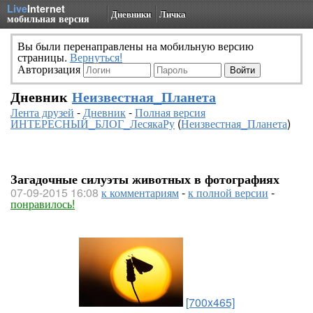
Live
Internet
Дневники
Личка
мобильная версия
Вы были перенаправлены на мобильную версию
страницы.
Вернуться!
Авторизация
Дневник
Неизвестная_Планета
Лента друзей
-
Дневник
-
Полная версия
ИНТЕРЕСНЫЙ_БЛОГ_ЛесякаРу
(
Неизвестная_Планета
)
Загадочные силуэты животных в фотографиях
07-09-2015 16:08
к комментариям
-
к полной версии
-
понравилось!
[700x465]