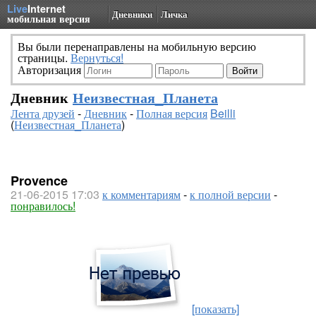
Live
Internet
Дневники
Личка
мобильная версия
Вы были перенаправлены на мобильную версию
страницы.
Вернуться!
Авторизация
Дневник
Неизвестная_Планета
Лента друзей
-
Дневник
-
Полная версия
Beilli
(
Неизвестная_Планета
)
Provence
21-06-2015 17:03
к комментариям
-
к полной версии
-
понравилось!
[показать]