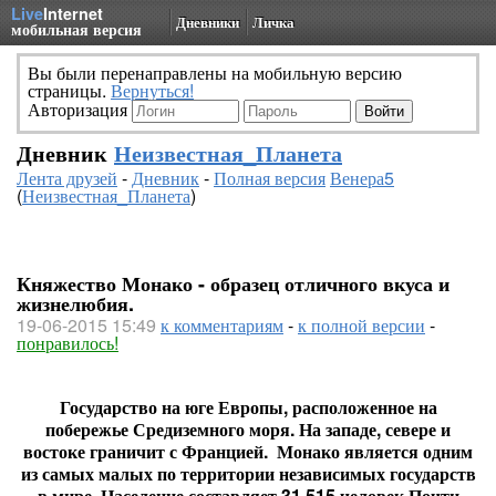
Live
Internet
Дневники
Личка
мобильная версия
Вы были перенаправлены на мобильную версию
страницы.
Вернуться!
Авторизация
Дневник
Неизвестная_Планета
Лента друзей
-
Дневник
-
Полная версия
Венера5
(
Неизвестная_Планета
)
Княжество Монако - образец отличного вкуса и
жизнелюбия.
19-06-2015 15:49
к комментариям
-
к полной версии
-
понравилось!
Государство на юге Европы, расположенное на
побережье Средиземного моря. На западе, севере и
востоке граничит с Францией. Монако является одним
из самых малых по территории независимых государств
в мире. Население составляет 31 515 человек Почти