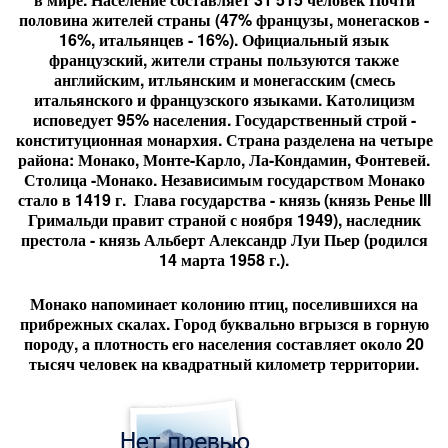
половина жителей страны (47% французы, монегасков -
16%, итальянцев - 16%). Официальный язык
французский, жители страны пользуются также
английским, итльянским и монегасским (смесь
итальянского и французского языками. Католицизм
исповедует 95% населения. Государственный строй -
конституционная монархия. Страна разделена на четыре
района: Монако, Монте-Карло, Ла-Кондамин, Фонтевей.
Столица -Монако. Независимым государством Монако
стало в 1419 г. Глава государства - князь (князь Ренье III
Гримальди правит страной с ноября 1949), наследник
престола - князь Альберт Александр Луи Пьер (родился
14 марта 1958 г.).
Монако напоминает колонию птиц, поселившихся на
прибрежных скалах. Город буквально вгрызся в горную
породу, а плотность его населения составляет около 20
тысяч человек на квадратный километр территории.