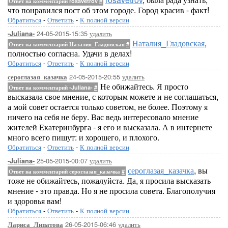
Ответ на комментарий rosavetrov
#
что понравился пост об этом городе. Город красив - факт!
Обратиться
-
Ответить
-
К полной версии
24-05-2015-15:35
удалить
-Juliana-
Наталия_Гладовская
,
Ответ на комментарий Наталия_Гладовская
#
полностью согласна. Удачи в делах!
Обратиться
-
Ответить
-
К полной версии
24-05-2015-20:55
удалить
сероглазая_казачка
Не обижайтесь. Я просто
Ответ на комментарий -Juliana-
#
высказала свое мнение, с которым можете и не соглашаться,
а мой совет остается только советом, не более. Поэтому я
ничего на себя не беру. Вас ведь интересовало мнение
жителей Екатеринбурга - я его и высказала. А в интернете
много всего пишут: и хорошего, и плохого.
Обратиться
-
Ответить
-
К полной версии
25-05-2015-00:07
удалить
-Juliana-
сероглазая_казачка
, вы
Ответ на комментарий сероглазая_казачка
#
тоже не обижайтесь, пожалуйста. Да, я просила высказать
мнение - это правда. Но я не просила совета. Благополучия
и здоровья вам!
Обратиться
-
Ответить
-
К полной версии
26-05-2015-06:46
удалить
Лариса_Липатова