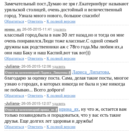
Замечательный пост.Думаю не зря г.Екатеринбург называют
урвльской столицей, очень достойный и величественный
город. Узнала много нового, большое спасибо!
Обратиться
-
Ответить
-
К полной версии
26-05-2015-11:41
удалить
ирина_ях
классный город,была в нам 30 лет назад,но и тогда он мне
очень понравился.Люди тоже классные.С одной семьей
дружны как родственники аж с 78го года.Мы любим их,а
они наш Баку и наш Каспий,вот так вот)))
Обратиться
-
Ответить
-
К полной версии
26-05-2015-12:06
удалить
-Juliana-
Лариса_Липатова
,
Ответ на комментарий Лариса_Липатова
#
благодарю за оценку поста. Сама, делая такие посты, многое
узнаю о городах, в которых никогда не была и уже никогда
не побываю... Всего доброго!
Обратиться
-
Ответить
-
К полной версии
26-05-2015-12:07
удалить
-Juliana-
ирина_ях
, ну что ж, остается вам
Ответ на комментарий ирина_ях
#
только позавидовать и порадоваться, что у вас есть такие
друзья. Еще долгих лет здоровья и дружбы!
Обратиться
-
Ответить
-
К полной версии