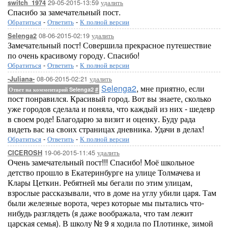
29-05-2015-13:59
удалить
switch_1974
Спасибо за замечательный пост.
Обратиться
-
Ответить
-
К полной версии
08-06-2015-02:19
удалить
Selenga2
Замечательный пост! Совершила прекрасное путешествие
по очень красивому городу. Спасибо!
Обратиться
-
Ответить
-
К полной версии
08-06-2015-02:21
удалить
-Juliana-
Selenga2
, мне приятно, если
Ответ на комментарий Selenga2
#
пост понравился. Красивый город. Вот вы знаете, сколько
уже городов сделала и поняла, что каждый из них - шедевр
в своем роде! Благодарю за визит и оценку. Буду рада
видеть вас на своих страницах дневника. Удачи в делах!
Обратиться
-
Ответить
-
К полной версии
19-06-2015-11:45
удалить
CICEROSH
Очень замечательный пост!!! Спасибо! Моё школьное
детство прошло в Екатеринбурге на улице Толмачева и
Клары Цеткин. Ребятней мы бегали по этим улицам,
взрослые рассказывали, что в доме на углу убили царя. Там
были железные ворота, через которые мы пытались что-
нибудь разглядеть (я даже воображала, что там лежит
царская семья). В школу № 9 я ходила по Плотинке, зимой