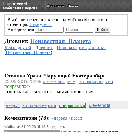
Live
Internet
Дневники
Личка
мобильная версия
Вы были перенаправлены на мобильную версию
страницы.
Вернуться!
Авторизация
Дневник
Неизвестная_Планета
Лента друзей
-
Дневник
-
Полная версия
-Juliana-
(
Неизвестная_Планета
)
Столица Урала. Чарующий Екатеринбург.
22-05-2015 13:08
к комментариям
-
к полной версии
-
понравилось!
Текст скрыт для удобства комментирования
вверх^
к полной версии
понравилось!
в evernote
Комментарии (73):
«первая
«назад
24-05-2015-15:34
удалить
-Juliana-
rosavetrov
, была рада узнать,