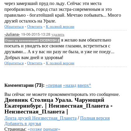
через замерзший пруд по льду. Сейчас эти места
преобразились, город стал экстра-современным и это
правильно - богатейший край. Мечтаю побывать... Много
друзей осталось на Урале.
Обратиться
-
Ответить
-
К полной версии
19-06-2015-13:28
удалить
-Juliana-
я желаю вам обязательно
Ответ на комментарий CICEROSH
#
поехать и увидеть все своими глазами, встретиться с
друзьями... А я у вас ни разу не была, и уже не поеду...
Добрых вам дней и здоровья!
Обратиться
-
Ответить
-
К полной версии
Комментарии (73):
«первая
«назад
вверх^
Вы сейчас не можете прокомментировать это сообщение.
Дневник Столица Урала. Чарующий
Екатеринбург. | Неизвестная_Планета -
Неизвестная_Планета |
Лента друзей Неизвестная_Планета
/
Полная версия
Добавить в друзья
Страницы:
«позже
раньше»