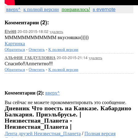
вверх^
к полной версии
понравилось!
в evernote
Комментарии (2):
20-03-2015-18:02
удалить
Elvi65
ММММММММММММ вкусняшки)))))
Картинка
Обратиться
-
Ответить
-
К полной версии
20-03-2015-21:14
удалить
АЛЬФИЯ_ГАБДУЛЛОВНА
Спасибо!!Аппетитно!!!
Обратиться
-
Ответить
-
К полной версии
Комментарии (2):
вверх^
Вы сейчас не можете прокомментировать это сообщение.
Дневник Что поесть на Кавказе. Кабардино
Балкария. Приэльбрусье. |
Неизвестная_Планета -
Неизвестная_Планета |
Лента друзей Неизвестная_Планета
/
Полная версия