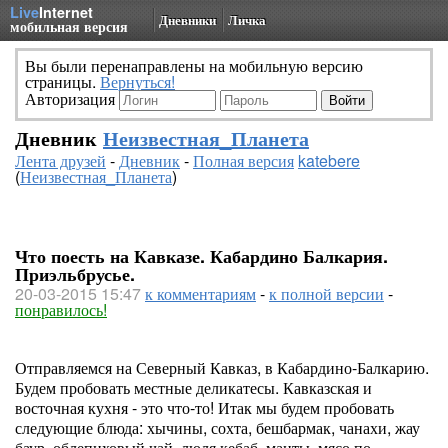
Live
Internet
Дневники
Личка
мобильная версия
Вы были перенаправлены на мобильную версию
страницы.
Вернуться!
Авторизация
Дневник
Неизвестная_Планета
Лента друзей
-
Дневник
-
Полная версия
katebere
(
Неизвестная_Планета
)
Что поесть на Кавказе. Кабардино Балкария.
Приэльбрусье.
20-03-2015 15:47
к комментариям
-
к полной версии
-
понравилось!
Отправляемся на Северный Кавказ, в Кабардино-Балкарию.
Будем пробовать местные деликатесы. Кавказская и
восточная кухня - это что-то! Итак мы будем пробовать
следующие блюда: хычины, сохта, бешбармак, чанахи, жау
баур, облепиховый чай, люля кебаб, манты, мясо по-