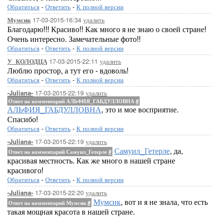
Обратиться
-
Ответить
-
К полной версии
17-03-2015-16:34
удалить
Мумсик
Благодарю!!! Красиво!! Как много я не знаю о своей стране!
Очень интересно. Замечательные фото!!
Обратиться
-
Ответить
-
К полной версии
17-03-2015-22:11
удалить
У_КОЛОДЦА
Люблю простор, а тут его - вдоволь!
Обратиться
-
Ответить
-
К полной версии
17-03-2015-22:19
удалить
-Juliana-
Ответ на комментарий АЛЬФИЯ_ГАБДУЛЛОВНА
#
АЛЬФИЯ_ГАБДУЛЛОВНА
, это и мое восприятие.
Спасибо!
Обратиться
-
Ответить
-
К полной версии
17-03-2015-22:19
удалить
-Juliana-
Самуил_Гетерле
, да,
Ответ на комментарий Самуил_Гетерле
#
красивая местность. Как же много в нашей стране
красивого!
Обратиться
-
Ответить
-
К полной версии
17-03-2015-22:20
удалить
-Juliana-
Мумсик
, вот и я не знала, что есть
Ответ на комментарий Мумсик
#
такая мощная красота в нашей стране.