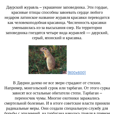
Даурский журавль – украшение заповедника. Эти гордые,
красивые птицы способны завоевать сердце любого
недаром латинское название журавля красавки переводится
как человекоподобная красавица. Численность красавки
уменьшилась из-за высыхания озер. На территории
заповедника гнездятся четыре вида журавлей — даурский,
серый, японский и красавка.
[800x600]
В Даурии далеко не все звери страдают от стихии.
Например, монгольский сурок или тарбаган. От этого сурка
зависят все остальные обитатели степи. Тарбаган –
переносчик чумы. Многие охотники заражались
смертельной болезнью. И в итоге советские власти приняли
радикальные меры. Они создали специальную службу для
борьбы с эпидемией, на тарбагана началась травля в прямом