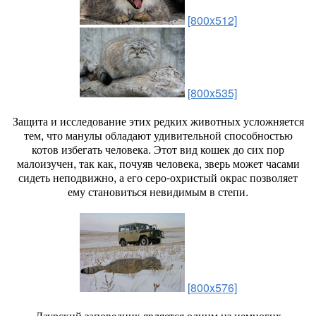
[800x512]
[800x535]
Защита и исследование этих редких животных усложняется
тем, что манулы обладают удивительной способностью
котов избегать человека. Этот вид кошек до сих пор
малоизучен, так как, почуяв человека, зверь может часами
сидеть неподвижно, а его серо-охристый окрас позволяет
ему становиться невидимым в степи.
[800x576]
Даурский заповедник является одним из немногих