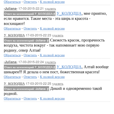
Обратиться
-
Ответить
-
К полной версии
17-03-2015-22:21
удалить
-Juliana-
У_КОЛОДЦА
, мне приятно,
Ответ на комментарий У_КОЛОДЦА
#
если нравится. Такие места - эта ширь и красота -
восхищают!
Обратиться
-
Ответить
-
К полной версии
17-03-2015-22:23
удалить
У_КОЛОДЦА
Свежесть красок, прозрачность
Ответ на комментарий -Juliana-
#
воздуха, чистота вокруг - так напоминает мою первую
родину, север Алтая!
Обратиться
-
Ответить
-
К полной версии
17-03-2015-22:24
удалить
-Juliana-
У_КОЛОДЦА
, Алтай вообще
Ответ на комментарий У_КОЛОДЦА
#
шикарен!!! Я делала о нем пост, божественная красота!
Обратиться
-
Ответить
-
К полной версии
17-03-2015-22:25
удалить
У_КОЛОДЦА
Дикий и одновременно такой
Ответ на комментарий -Juliana-
#
родной.
Обратиться
-
Ответить
-
К полной версии