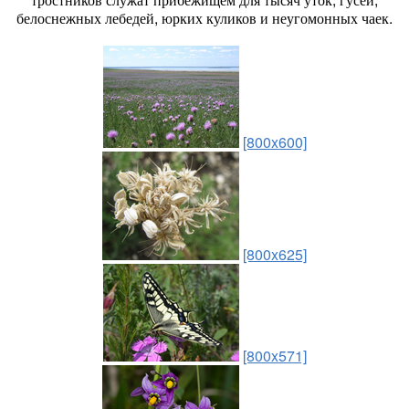
белоснежных лебедей, юрких куликов и неугомонных чаек.
[800x600]
[800x625]
[800x571]