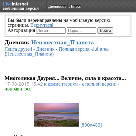
Live
Internet
Дневники
Личка
мобильная версия
Вы были перенаправлены на мобильную версию
страницы.
Вернуться!
Авторизация
Дневник
Неизвестная_Планета
Лента друзей
-
Дневник
-
Полная версия
-Juliana-
(
Неизвестная_Планета
)
Многоликая Даурия... Величие, сила и красота...
17-03-2015 15:42
к комментариям
-
к полной версии
-
понравилось!
[800x433]