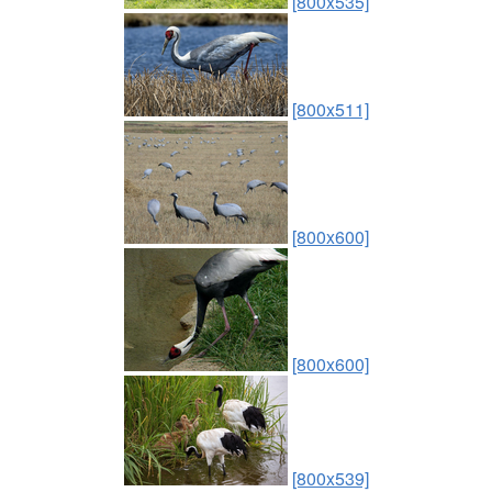
[800x535]
[800x511]
[800x600]
[800x600]
[800x539]