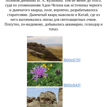
полевом дневнике И. А. Кулибина. Тем не менее до этого,
судя по упоминаниям Адон-Челона как источника черного
и дымчатого кварца, поле, вероятно, разрабатывалось
старателями. Дымчатый кварц вывозили в Китай, где из
него вытачивались линзы для светозащитных очков.
Попутно, по-видимому, добывались аквамарин, гелиодор и
топаз.
[800x575]
[800x543]