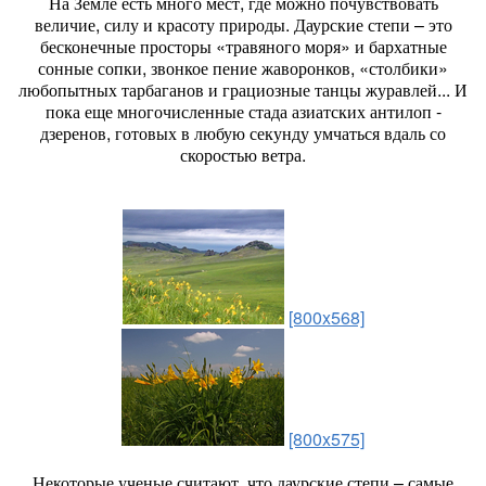
На Земле есть много мест, где можно почувствовать
величие, силу и красоту природы. Даурские степи – это
бесконечные просторы «травяного моря» и бархатные
сонные сопки, звонкое пение жаворонков, «столбики»
любопытных тарбаганов и грациозные танцы журавлей... И
пока еще многочисленные стада азиатских антилоп -
дзеренов, готовых в любую секунду умчаться вдаль со
скоростью ветра.
[800x568]
[800x575]
Некоторые ученые считают, что даурские степи – самые