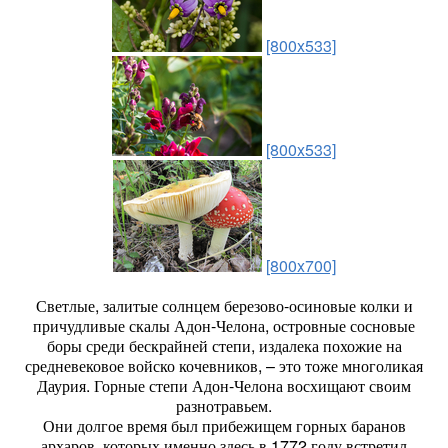
[800x533]
[800x533]
[800x700]
Светлые, залитые солнцем березово-осиновые колки и
причудливые скалы Адон-Челона, островные сосновые
боры среди бескрайней степи, издалека похожие на
средневековое войско кочевников, – это тоже многоликая
Даурия. Горные степи Адон-Челона восхищают своим
разнотравьем.
Они долгое время был прибежищем горных баранов
архаров, которых именно здесь в 1772 году встретил