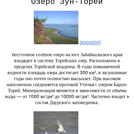
Озеро Зун-Торей
[800x600]
бессточное солёное озеро на юге Забайкальского края
входядит в систему Торейских озёр. Расположено в
пределах Торейской впадины. В годы повышенной
водности площадь озера достигает 300 км², в засушливые
годы оно почти полностью высыхает. При высоком
наполнении соединяется протокой Утичья с озером Барун-
Торей. Минерализация меняется в зависимости от объёма
воды — от 1000 мг/дм³ до 10000 мг/дм³. Частично входит в
состав Даурского заповедника.