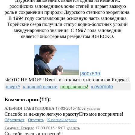
российских заповедников зоны степей и играет важную
роль в сохранении природы Даурского степного экорегиона.
В 1994 году составляющие основную часть заповедника
Торейские озёра получили статус водно-болотных угодий
международного значения. С 1997 года заповедник
является биосферным резерватом ЮНЕСКО.
[800x539]
ФОТО НЕ МОИ!!! Взяты из открытых источников Яндекса.
вверх^
к полной версии
понравилось!
в evernote
Комментарии (11):
17-03-2015-15:58
удалить
АЛЬФИЯ_ГАБДУЛЛОВНА
Спасибо за нежную,легкую красоту!Это мое восприятие!
Обратиться
-
Ответить
-
К полной версии
17-03-2015-16:07
удалить
Самуил_Гетерле
Спасибо, очень интересно!!!