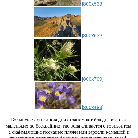
[800x533]
[800x532]
[800x709]
[800x483]
Большую часть заповедника занимают блюдца озер: от
маленьких до бескрайних, где вода сливается с горизонтом,
а окаймляющие песчаные пляжи или заросли камышей и
тростников служат прибежищем для тысяч уток, гусей,