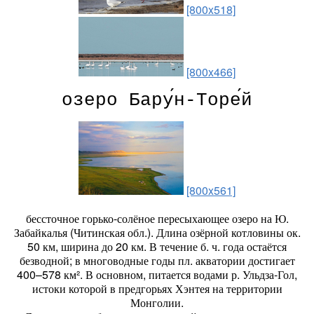
[800x518]
[800x466]
озеро Бару́н-Торе́й
[800x561]
бессточное горько-солёное пересыхающее озеро на Ю.
Забайкалья (Читинская обл.). Длина озёрной котловины ок.
50 км, ширина до 20 км. В течение б. ч. года остаётся
безводной; в многоводные годы пл. акватории достигает
400–578 км². В основном, питается водами р. Ульдза-Гол,
истоки которой в предгорьях Хэнтея на территории
Монголии.