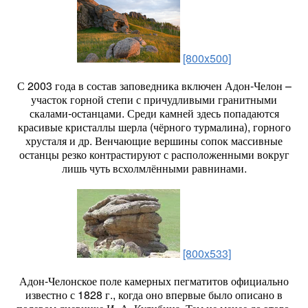
[800x500]
С 2003 года в состав заповедника включен Адон-Челон –
участок горной степи с причудливыми гранитными
скалами-останцами. Среди камней здесь попадаются
красивые кристаллы шерла (чёрного турмалина), горного
хрусталя и др. Венчающие вершины сопок массивные
останцы резко контрастируют с расположенными вокруг
лишь чуть всхолмлёнными равнинами.
[800x533]
Адон-Челонское поле камерных пегматитов официально
известно с 1828 г., когда оно впервые было описано в