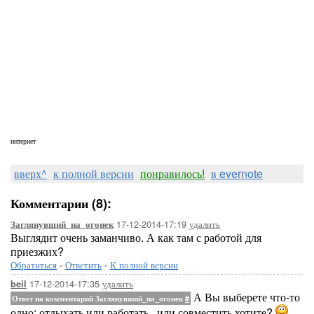
интернет
вверх^
к полной версии
понравилось!
в evernote
Комментарии (8):
17-12-2014-17:19
удалить
Заглянувший_на_огонек
Выглядит очень заманчиво. А как там с работой для
приезжих?
Обратиться
-
Ответить
-
К полной версии
17-12-2014-17:35
удалить
beil
А Вы выберете что-то
Ответ на комментарий Заглянувший_на_огонек
#
одно: отдыхать или работать...или совместить хотите?