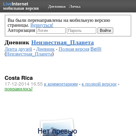
Live
Internet
Дневники
Личка
мобильная версия
Вы были перенаправлены на мобильную версию
страницы.
Вернуться!
Авторизация
Дневник
Неизвестная_Планета
Лента друзей
-
Дневник
-
Полная версия
Beilli
(
Неизвестная_Планета
)
Costa Rica
17-12-2014 16:55
к комментариям
-
к полной версии
-
понравилось!