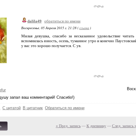
dalila49
обратиться по имени
Воскресенье, 05 Апреля 2015 г. 21:28 (
ссылка
)
Милая девушка, спасибо за несказанное удовольствие читать
вспомнилась юность, осень, туманное утро и конечно Паустовский
у вас это хорошо получается. С ув.
Воск
fur
душу запал ваш комментарий! Спасибо!)
ь
С цитатой
В цитатник
Обратиться по имени
« Пред. запись
—
К дневнику
—
След. запись 
ь