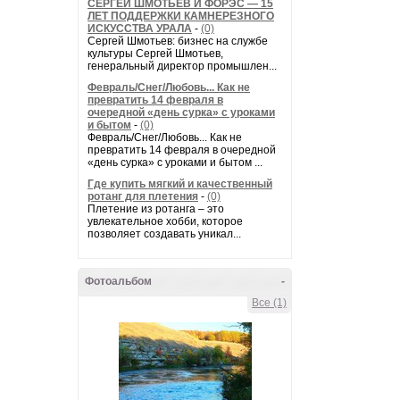
СЕРГЕЙ ШМОТЬЕВ И ФОРЭС — 15
ЛЕТ ПОДДЕРЖКИ КАМНЕРЕЗНОГО
ИСКУССТВА УРАЛА
-
(0)
Сергей Шмотьев: бизнес на службе
культуры Сергей Шмотьев,
генеральный директор промышлен...
Февраль/Снег/Любовь... Как не
превратить 14 февраля в
очередной «день сурка» с уроками
и бытом
-
(0)
Февраль/Снег/Любовь... Как не
превратить 14 февраля в очередной
«день сурка» с уроками и бытом ...
Где купить мягкий и качественный
ротанг для плетения
-
(0)
Плетение из ротанга – это
увлекательное хобби, которое
позволяет создавать уникал...
Фотоальбом
-
Все (1)