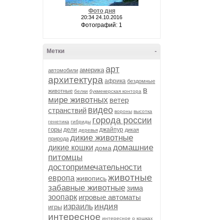
Фото дня
20:34 24.10.2016
Фотографий: 1
Метки
-
арт
америка
автомобили
архитектура
африка
бездомные
в
животные
белки
букмекерская контора
мире животных
ветер
видео
странствий
вороны
высотка
города россии
генетика
гибриды
горы
дели
джайпур
дикая
деревья
дикие животные
природа
домашние
дикие кошки
дома
питомцы
достопримечательности
животные
европа
живопись
забавные животные
зима
зоопарк
игровые автоматы
индия
израиль
игры
интересное
интересное о кошках