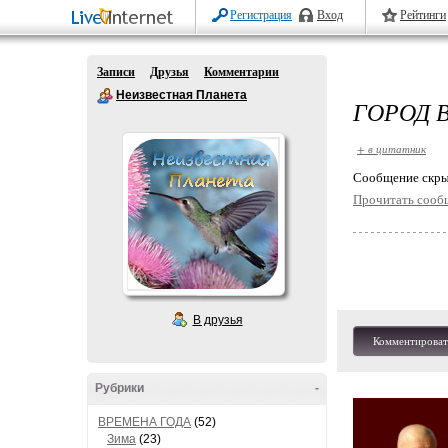
Регистрация
Вход
Рейтинги
Записи
Друзья
Комментарии
Неизвестная Планета
ГОРОД 
+ в цитатник
Cообщение скры
Прочитать сооб
В друзья
Комментироват
Рубрики
-
ВРЕМЕНА ГОДА
(52)
Зима
(23)