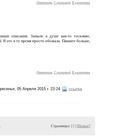
Ответить
С цитатой
В цитатник
 ваши описания. Заныло в душе как-то тоскливо,
. Я его в то время просто обожала. Пишите больше,
Ответить
С цитатой
В цитатник
ресенье, 05 Апреля 2015 г. 23:24
ссылка
»
Страницы:
[1] [
Новые
]