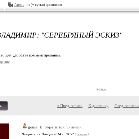
Авось
из (+ сутки) дневников
ВЛАДИМИР: "СЕРЕБРЯНЫЙ ЭСКИЗ"
то для удобства комментирования.
щение
« Пред. запись
—
К дневнику
—
След. запись 
ь
genja_k
обратиться по имени
Вторник, 11 Ноября 2014 г. 18:52 (
ссылка
)