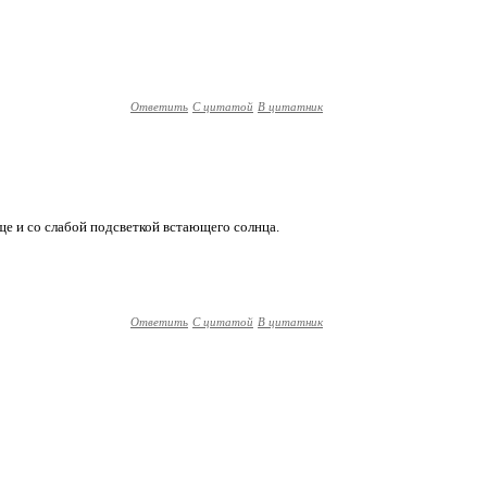
Ответить
С цитатой
В цитатник
ще и со слабой подсветкой встающего солнца.
Ответить
С цитатой
В цитатник