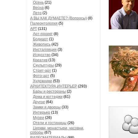
Осень
(21)
Весна
(6)
Лето
(2)
А ВЫ КАК ДУМАЕТЕ? (Вопросы)
(8)
Палеонтология
(5)
АРТ
(131)
Арт-проект
(8)
Бодиарт
(1)
Живопись
(42)
Инсталляция
(3)
Искусство
(34)
Креатив
(13)
Скульптуры
(29)
Стрит-арт
(1)
Фото-арт
(5)
Художники
(53)
АРХИТЕКТУРА,ИНТЕРЬЕР
(293)
Бары и рестораны
(2)
Дома и коттеджи
(61)
Другое
(64)
Замки и дворцы
(33)
Интерьер
(13)
Музеи
(26)
Отели и гостиницы
(26)
Церкви, монастыри, часовни,
соборы
(67)
ВИДЕОМАТЕРИАЛЫ
(88)