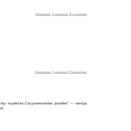
Ответить
С цитатой
В цитатник
Ответить
С цитатой
В цитатник
лер подметил ("родоначальник дизайна" — иногда
а).