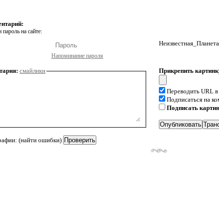
ентарий:
 пароль на сайте:
Неизвестная_Планета
Напоминание пароля
тария:
смайлики
Прикрепить картинк
Переводить URL в
Подписаться на к
Подписать карти
рафии: (найти ошибки)