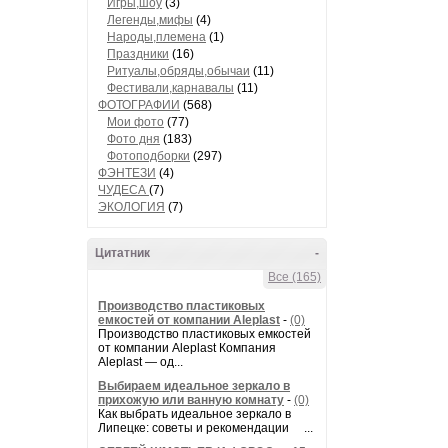
Игры,шоу
(3)
Легенды,мифы
(4)
Народы,племена
(1)
Праздники
(16)
Ритуалы,обряды,обычаи
(11)
Фестивали,карнавалы
(11)
ФОТОГРАФИИ
(568)
Мои фото
(77)
Фото дня
(183)
Фотоподборки
(297)
ФЭНТЕЗИ
(4)
ЧУДЕСА
(7)
ЭКОЛОГИЯ
(7)
Цитатник
-
Все (165)
Производство пластиковых
емкостей от компании Aleplast
-
(0)
Производство пластиковых емкостей
от компании Aleplast Компания
Aleplast — од...
Выбираем идеальное зеркало в
прихожую или ванную комнату
-
(0)
Как выбрать идеальное зеркало в
Липецке: советы и рекомендации ...