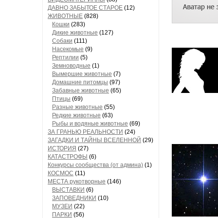
ДАВНО ЗАБЫТОЕ СТАРОЕ
(12)
ЖИВОТНЫЕ
(828)
Кошки
(283)
Дикие животные
(127)
Собаки
(111)
Насекомые
(9)
Рептилии
(5)
Земноводные
(1)
Вымершие животные
(7)
Домашние питомцы
(97)
Забавные животные
(65)
Птицы
(69)
Разные животные
(55)
Редкие животные
(63)
Рыбы и водяные животные
(69)
ЗА ГРАНЬЮ РЕАЛЬНОСТИ
(24)
ЗАГАДКИ И ТАЙНЫ ВСЕЛЕННОЙ
(29)
ИСТОРИЯ
(27)
КАТАСТРОФЫ
(6)
Конкурсы сообщества (от админа)
(1)
КОСМОС
(11)
МЕСТА рукотворные
(146)
ВЫСТАВКИ
(6)
ЗАПОВЕДНИКИ
(10)
МУЗЕИ
(22)
ПАРКИ
(56)