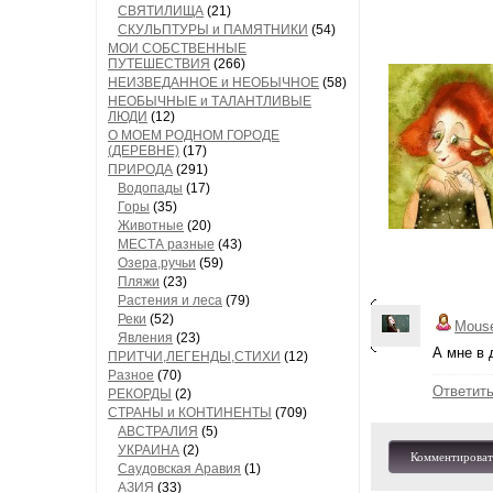
СВЯТИЛИЩА
(21)
СКУЛЬПТУРЫ и ПАМЯТНИКИ
(54)
МОИ СОБСТВЕННЫЕ
ПУТЕШЕСТВИЯ
(266)
НЕИЗВЕДАННОЕ и НЕОБЫЧНОЕ
(58)
НЕОБЫЧНЫЕ и ТАЛАНТЛИВЫЕ
ЛЮДИ
(12)
О МОЕМ РОДНОМ ГОРОДЕ
(ДЕРЕВНЕ)
(17)
ПРИРОДА
(291)
Водопады
(17)
Горы
(35)
Животные
(20)
МЕСТА разные
(43)
Озера,ручьи
(59)
Пляжи
(23)
Растения и леса
(79)
Реки
(52)
Mouse
Явления
(23)
А мне в 
ПРИТЧИ,ЛЕГЕНДЫ,СТИХИ
(12)
Разное
(70)
Ответит
РЕКОРДЫ
(2)
СТРАНЫ и КОНТИНЕНТЫ
(709)
АВСТРАЛИЯ
(5)
УКРАИНА
(2)
Комментироват
Саудовская Аравия
(1)
АЗИЯ
(33)