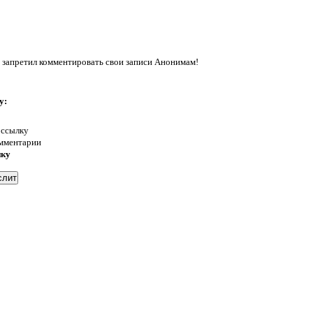
 запретил комментировать свои записи Анонимам!
у:
 ссылку
омментарии
нку