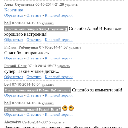
06-10-2014-21:29
удалить
Алла_Студентова
Картинка
Обратиться
-
Ответить
-
К полной версии
07-10-2014-12:16
удалить
beil
Спасибо Алла! И Вам тоже
Ответ на комментарий Алла_Студентова
#
хорошего настроения!
Обратиться
-
Ответить
-
К полной версии
07-10-2014-14:57
удалить
Рябина_Рябинушка
Спасибо, понравилось ...
Обратиться
-
Ответить
-
К полной версии
07-10-2014-15:27
удалить
Рыжий_Боня
супер! Такие милые детки...
Обратиться
-
Ответить
-
К полной версии
07-10-2014-16:04
удалить
beil
Спасибо за комментарий!
Ответ на комментарий Рябина_Рябинушка
#
Обратиться
-
Ответить
-
К полной версии
07-10-2014-16:04
удалить
beil
Ответ на комментарий Рыжий_Боня
#
Обратиться
-
Ответить
-
К полной версии
09-10-2014-00:15
удалить
Alexvel19
Религия возникла во времена первобытного общества,когда