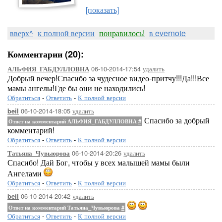
[показать]
вверх^
к полной версии
понравилось!
в evernote
Комментарии (20):
06-10-2014-17:54
удалить
АЛЬФИЯ_ГАБДУЛЛОВНА
Добрый вечер!Спасибо за чудесное видео-притчу!!!Да!!!Все
мамы ангелы!Где бы они не находились!
Обратиться
-
Ответить
-
К полной версии
06-10-2014-18:05
удалить
beil
Спасибо за добрый
Ответ на комментарий АЛЬФИЯ_ГАБДУЛЛОВНА
#
комментарий!
Обратиться
-
Ответить
-
К полной версии
06-10-2014-20:26
удалить
Татьяна_Чувьюрова
Спасибо! Дай Бог, чтобы у всех малышей мамы были
Ангелами
Обратиться
-
Ответить
-
К полной версии
06-10-2014-20:42
удалить
beil
Ответ на комментарий Татьяна_Чувьюрова
#
Обратиться
-
Ответить
-
К полной версии