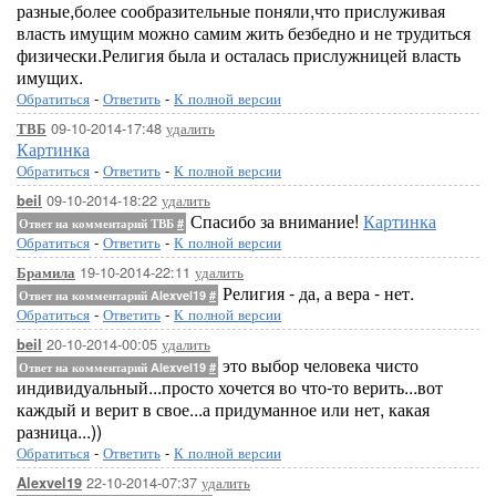
разные,более сообразительные поняли,что прислуживая
власть имущим можно самим жить безбедно и не трудиться
физически.Религия была и осталась прислужницей власть
имущих.
Обратиться
-
Ответить
-
К полной версии
09-10-2014-17:48
удалить
ТВБ
Картинка
Обратиться
-
Ответить
-
К полной версии
09-10-2014-18:22
удалить
beil
Спасибо за внимание!
Картинка
Ответ на комментарий ТВБ
#
Обратиться
-
Ответить
-
К полной версии
19-10-2014-22:11
удалить
Брамила
Религия - да, а вера - нет.
Ответ на комментарий Alexvel19
#
Обратиться
-
Ответить
-
К полной версии
20-10-2014-00:05
удалить
beil
это выбор человека чисто
Ответ на комментарий Alexvel19
#
индивидуальный...просто хочется во что-то верить...вот
каждый и верит в свое...а придуманное или нет, какая
разница...))
Обратиться
-
Ответить
-
К полной версии
22-10-2014-07:37
удалить
Alexvel19