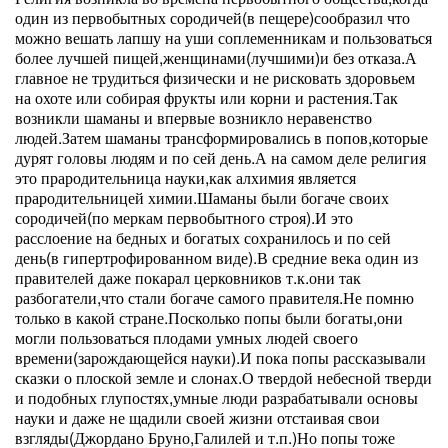
один из первобытных сородичей(в пещере)сообразил что
можно вешать лапшу на уши соплеменникам и пользоваться
более лучшей пищей,женщинами(лучшими)и без отказа.А
главное не трудиться физически и не рисковать здоровьем
на охоте или собирая фрукты или корни и растения.Так
возникли шаманы и впервые возникло неравенство
людей.Затем шаманы трансформировались в попов,которые
дурят головы людям и по сей день.А на самом деле религия
это прародительница науки,как алхимия является
прародительницей химии.Шаманы были богаче своих
сородичей(по меркам первобытного строя).И это
расслоение на бедных и богатых сохранилось и по сей
день(в гипертрофированном виде).В средние века один из
правителей даже покарал церковников т.к.они так
разбогатели,что стали богаче самого правителя.Не помню
только в какой стране.Посколько попы были богаты,они
могли пользоваться плодами умных людей своего
времени(зарождающейся науки).И пока попы рассказывали
сказки о плоской земле и слонах.О твердой небесной тверди
и подобных глупостях,умные люди разрабатывали основы
науки и даже не щадили своей жизни отстаивая свои
взгляды(Джордано Бруно,Галилей и т.п.)Но попы тоже