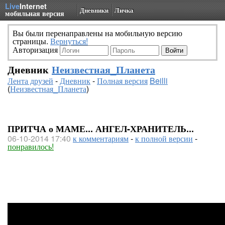
Live
Internet
Дневники
Личка
мобильная версия
Вы были перенаправлены на мобильную версию
страницы.
Вернуться!
Авторизация
Дневник
Неизвестная_Планета
Лента друзей
-
Дневник
-
Полная версия
Beilli
(
Неизвестная_Планета
)
ПРИТЧА о МАМЕ... АНГЕЛ-ХРАНИТЕЛЬ...
06-10-2014 17:40
к комментариям
-
к полной версии
-
понравилось!