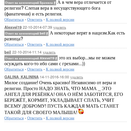
А в чем вера отличается от
Ответ на комментарий Брамила
#
религии? Слепая вера в несуществующего бога
(фанатичная) и есть религия.
Обратиться
-
Ответить
-
К полной версии
22-10-2014-07:39
удалить
Alexvel19
А некоторые верят в нацизм.Как есть
Ответ на комментарий beil
#
разница?
Обратиться
-
Ответить
-
К полной версии
22-10-2014-11:14
удалить
beil
это их выбор...мы не можем
Ответ на комментарий Alexvel19
#
осуждать кого-то ибо сами с грехами...))
Обратиться
-
Ответить
-
К полной версии
14-11-2016-16:00
удалить
GALINA_KALININA
Милое создание! Очень красиво! Независимо от веры и
религии. Просто НАДО ЗНАТЬ, ЧТО МАМА _ ЭТО
АНГЕЛ ДЛЯ РЕБЁНКА! ОНА О НЁМ ЗАБОТИТСЯ, ЕГО
БЕРЕЖЁТ, КОРМИТ, УКЛАДЫВАЕТ СПАТЬ, УЧИТ
ВСЕМУ ДОБРОМУ! ПУСТЬ КАЖДАЯ МАТЬ СТАНЕТ
ТАКОЙ ДЛЯ СВОЕГО МАЛЫША!
Обратиться
-
Ответить
-
К полной версии