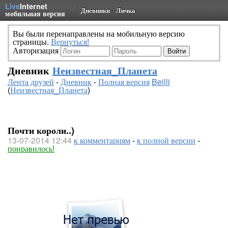
Live
Internet
Дневники
Личка
мобильная версия
Вы были перенаправлены на мобильную версию
страницы.
Вернуться!
Авторизация
Дневник
Неизвестная_Планета
Лента друзей
-
Дневник
-
Полная версия
Beilli
(
Неизвестная_Планета
)
Почти короли..)
13-07-2014 12:44
к комментариям
-
к полной версии
-
понравилось!