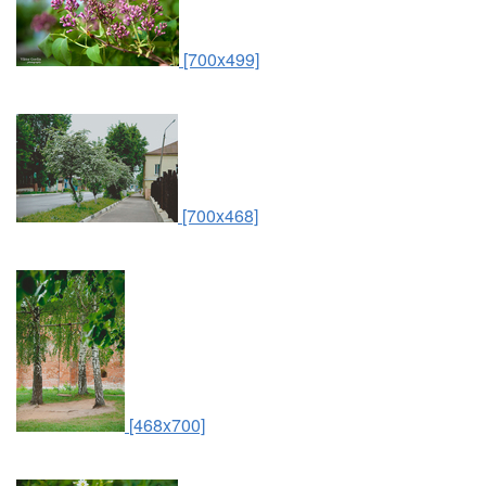
[700x499]
[700x468]
[468x700]