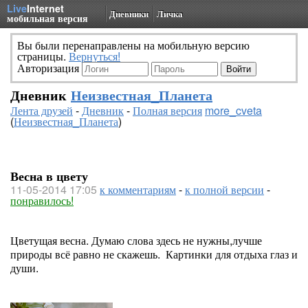
Live
Internet
Дневники
Личка
мобильная версия
Вы были перенаправлены на мобильную версию
страницы.
Вернуться!
Авторизация
Дневник
Неизвестная_Планета
Лента друзей
-
Дневник
-
Полная версия
more_cveta
(
Неизвестная_Планета
)
Весна в цвету
11-05-2014 17:05
к комментариям
-
к полной версии
-
понравилось!
Цветущая весна. Думаю слова здесь не нужны,лучше
природы всё равно не скажешь. Картинки для отдыха глаз и
души.