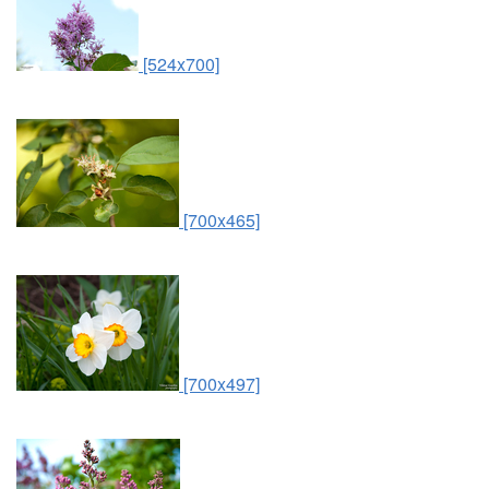
[524x700]
[700x465]
[700x497]