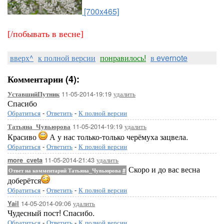
[700x465]
[/побывать в весне]
вверх^
к полной версии
понравилось!
в evernote
Комментарии (4):
11-05-2014-19:19
удалить
УставшийПутник
Спасибо
Обратиться
-
Ответить
-
К полной версии
11-05-2014-19:19
удалить
Татьяна_Чувьюрова
Красиво
А у нас только-только черёмуха зацвела.
Обратиться
-
Ответить
-
К полной версии
11-05-2014-21:43
удалить
more_cveta
Скоро и до вас весна
Ответ на комментарий Татьяна_Чувьюрова
#
доберётся
Обратиться
-
Ответить
-
К полной версии
14-05-2014-09:06
удалить
Yail
Чудесный пост! Спасибо.
Обратиться
-
Ответить
-
К полной версии