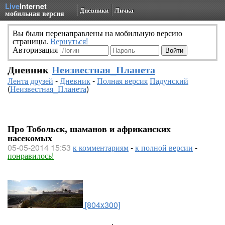
Live
Internet
Дневники
Личка
мобильная версия
Вы были перенаправлены на мобильную версию
страницы.
Вернуться!
Авторизация
Дневник
Неизвестная_Планета
Лента друзей
-
Дневник
-
Полная версия
Падунский
(
Неизвестная_Планета
)
Про Тобольск, шаманов и африканских
насекомых
05-05-2014 15:53
к комментариям
-
к полной версии
-
понравилось!
[804x300]