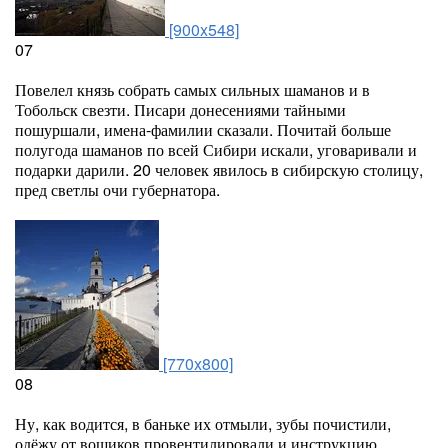
[900x548]
07
Повелел князь собрать самых сильных шаманов и в
Тобольск свезти. Писари донесениями тайными
пошуршали, имена-фамилии сказали. Почитай больше
полугода шаманов по всей Сибири искали, уговаривали и
подарки дарили. 20 человек явилось в сибирскую столицу,
пред светлы очи губернатора.
[770x800]
08
Ну, как водится, в баньке их отмыли, зубы почистили,
одёжу от вошиков провентилировали и инструкцию