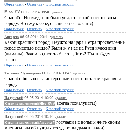
Обратиться
-
Ответить
-
К полной версии
06-05-2014-09:40
удалить
Miss_SV
Спасибо! Неожиданно было увидеть такой пост о своем
городу. Возьму к себе, с вашего позволения)
Обратиться
-
Ответить
-
К полной версии
06-05-2014-09:41
удалить
Ангарча
Какой красивый город! Неужто на царя Петра просветление
перед смертью нашло? Были ж у нас на Руси кудесники
(шаманы). Зачем родное то было губить? Пусть будет
разное!
Обратиться
-
Ответить
-
К полной версии
06-05-2014-09:47
удалить
Татьяна_Чувьюрова
Спасибо большое за интересный пост про такой красивый
город.
Обратиться
-
Ответить
-
К полной версии
06-05-2014-10:09
удалить
Падунский
всегда пожалуйста))
Ответ на комментарий Miss_SV
#
Обратиться
-
Ответить
-
К полной версии
06-05-2014-10:10
удалить
Падунский
государи не вольны жить своим
Ответ на комментарий Ангарча
#
мнением. им об нуждах государства думать надо))