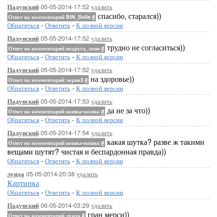
05-05-2014-17:52
удалить
Падунский
спасибо, старался))
Ответ на комментарий BIN_Solle
#
Обратиться
-
Ответить
-
К полной версии
05-05-2014-17:52
удалить
Падунский
трудно не согласиться))
Ответ на комментарий подруга_таня
#
Обратиться
-
Ответить
-
К полной версии
05-05-2014-17:52
удалить
Падунский
на здоровье))
Ответ на комментарий лорик3
#
Обратиться
-
Ответить
-
К полной версии
05-05-2014-17:53
удалить
Падунский
да не за что))
Ответ на комментарий кошка-кошка
#
Обратиться
-
Ответить
-
К полной версии
05-05-2014-17:54
удалить
Падунский
какая шутка? разве ж такими
Ответ на комментарий кошка-кошка
#
вещами шутят? чистая и беспардонная правда))
Обратиться
-
Ответить
-
К полной версии
05-05-2014-20:38
удалить
луида
Картинка
Обратиться
-
Ответить
-
К полной версии
06-05-2014-03:29
удалить
Падунский
гран мерси))
Ответ на комментарий луида
#