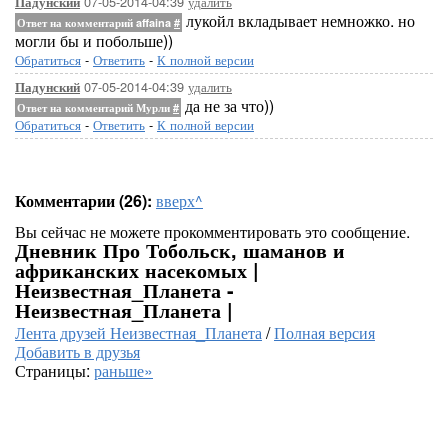
07-05-2014-04:39
удалить
Падунский
лукойл вкладывает немножко. но
Ответ на комментарий affaina
#
могли бы и побольше))
Обратиться
-
Ответить
-
К полной версии
07-05-2014-04:39
удалить
Падунский
да не за что))
Ответ на комментарий Мурли
#
Обратиться
-
Ответить
-
К полной версии
Комментарии (26):
вверх^
Вы сейчас не можете прокомментировать это сообщение.
Дневник Про Тобольск, шаманов и
африканских насекомых |
Неизвестная_Планета -
Неизвестная_Планета |
Лента друзей Неизвестная_Планета
/
Полная версия
Добавить в друзья
Страницы:
раньше»