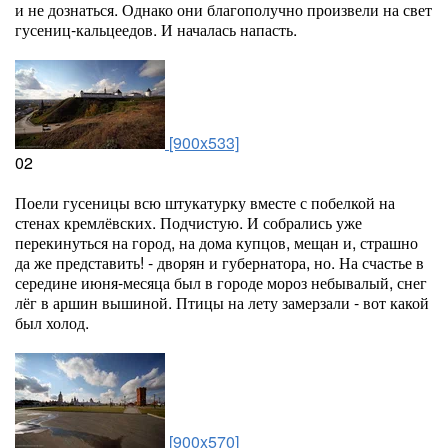
и не дознаться. Однако они благополучно произвели на свет
гусениц-кальцеедов. И началась напасть.
[900x533]
02
Поели гусеницы всю штукатурку вместе с побелкой на
стенах кремлёвских. Подчистую. И собрались уже
перекинуться на город, на дома купцов, мещан и, страшно
да же представить! - дворян и губернатора, но. На счастье в
середине июня-месяца был в городе мороз небывалый, снег
лёг в аршин вышиной. Птицы на лету замерзали - вот какой
был холод.
[900x570]