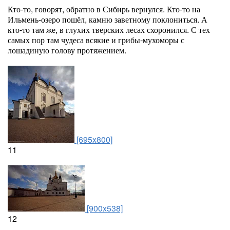
Кто-то, говорят, обратно в Сибирь вернулся. Кто-то на
Ильмень-озеро пошёл, камню заветному поклониться. А
кто-то там же, в глухих тверских лесах схоронился. С тех
самых пор там чудеса всякие и грибы-мухоморы с
лошадиную голову протяжением.
[695x800]
11
[900x538]
12