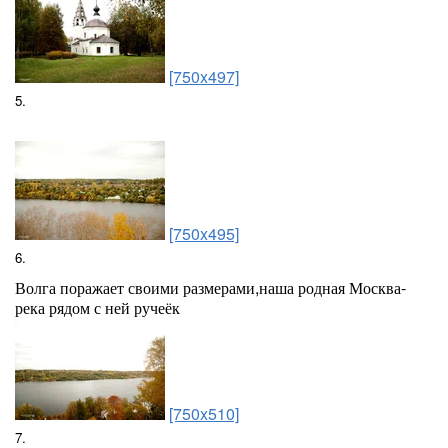
[750x497]
5.
[750x495]
6.
Волга поражает своими размерами,наша родная Москва-
река рядом с ней ручеёк
[750x510]
7.