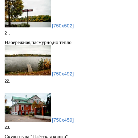
[750x502]
21.
Набережная,пасмурно,но тепло
[750x492]
22.
[750x459]
23.
Скульптура "Плёсская кошка"