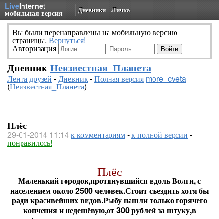
Live
Internet
Дневники
Личка
мобильная версия
Вы были перенаправлены на мобильную версию
страницы.
Вернуться!
Авторизация
Дневник
Неизвестная_Планета
Лента друзей
-
Дневник
-
Полная версия
more_cveta
(
Неизвестная_Планета
)
Плёс
29-01-2014 11:14
к комментариям
-
к полной версии
-
понравилось!
Плёс
Маленький городок,протянувшийся вдоль Волги, с
населением около 2500 человек.Стоит съездить хотя бы
ради красивейших видов.Рыбу нашли только горячего
копчения и недешёвую,от 300 рублей за штуку,в