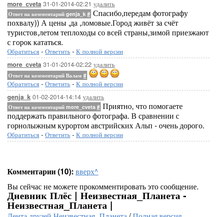
31-01-2014-02:21
удалить
more_cveta
Спасибо,передам фотографу
Ответ на комментарий genja_k
#
похвалу)) А цены ,да ,ломовые.Город живёт за счёт
туристов,летом теплоходы со всей страны,зимой приезжают
с горок кататься.
Обратиться
-
Ответить
-
К полной версии
31-01-2014-02:22
удалить
more_cveta
Ответ на комментарий Валам
#
Обратиться
-
Ответить
-
К полной версии
01-02-2014-14:14
удалить
genja_k
Приятно, что помогаете
Ответ на комментарий more_cveta
#
поддержать правильного фотографа. В сравнении с
горнолыжным курортом австрийских Альп - очень дорого.
Обратиться
-
Ответить
-
К полной версии
Комментарии (10):
вверх^
Вы сейчас не можете прокомментировать это сообщение.
Дневник Плёс | Неизвестная_Планета -
Неизвестная_Планета |
Лента друзей Неизвестная_Планета
/
Полная версия