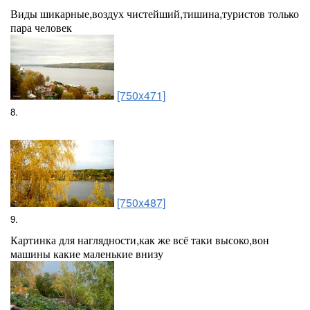
Виды шикарные,воздух чистейший,тишина,туристов только
пара человек
[750x471]
8.
[750x487]
9.
Картинка для наглядности,как же всё таки высоко,вон
машины какие маленькие внизу