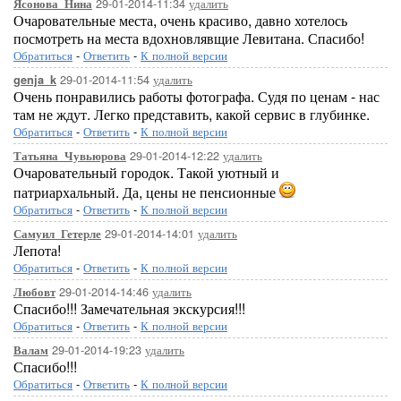
29-01-2014-11:34
удалить
Ясонова_Нина
Очаровательные места, очень красиво, давно хотелось
посмотреть на места вдохновлявщие Левитана. Спасибо!
Обратиться
-
Ответить
-
К полной версии
29-01-2014-11:54
удалить
genja_k
Очень понравились работы фотографа. Судя по ценам - нас
там не ждут. Легко представить, какой сервис в глубинке.
Обратиться
-
Ответить
-
К полной версии
29-01-2014-12:22
удалить
Татьяна_Чувьюрова
Очаровательный городок. Такой уютный и
патриархальный. Да, цены не пенсионные
Обратиться
-
Ответить
-
К полной версии
29-01-2014-14:01
удалить
Самуил_Гетерле
Лепота!
Обратиться
-
Ответить
-
К полной версии
29-01-2014-14:46
удалить
Любовт
Спасибо!!! Замечательная экскурсия!!!
Обратиться
-
Ответить
-
К полной версии
29-01-2014-19:23
удалить
Валам
Спасибо!!!
Обратиться
-
Ответить
-
К полной версии