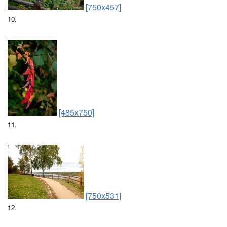
[750x457]
10.
[485x750]
11.
[750x531]
12.