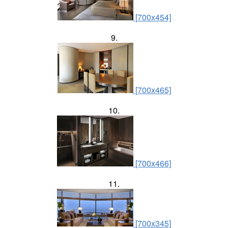
[700x454]
9.
[700x465]
10.
[700x466]
11.
[700x345]