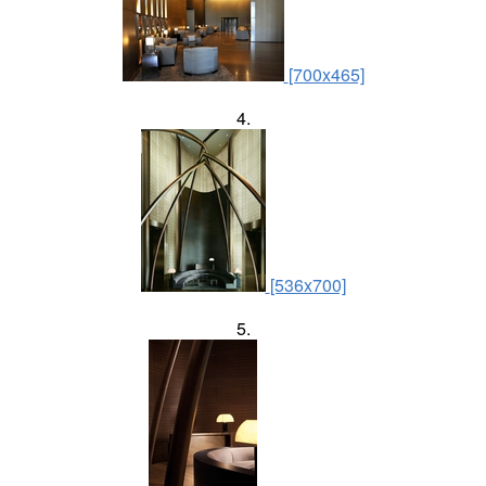
[700x465]
4.
[536x700]
5.