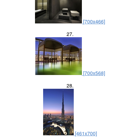
[700x466]
27.
[700x568]
28.
[461x700]