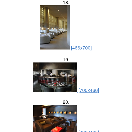
18.
[466x700]
19.
[700x466]
20.