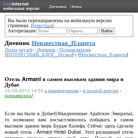
Live
Internet
Дневники
Личка
мобильная версия
Вы были перенаправлены на мобильную версию
страницы.
Вернуться!
Авторизация
Дневник
Неизвестная_Планета
Лента друзей
-
Дневник
-
Полная версия
ИНТЕРЕСНЫЙ_БЛОГ_ЛесякаРу
(
Неизвестная_Планета
)
Отель Armani в самом высоком здании мира в
Дубае
16-09-2013 14:53
к комментариям
-
к полной версии
-
понравилось!
Если вы были в Дубае(Объединенные Арабские Эмираты),
то возможно вам посчастливилось побывать в самом
высоком здании мира Бурдж-Халифа. Сейчас здесь сделали
новый отель - Armani Hotel Dubai. Этот роскошный отель
является вторым отелем этой сети. Первый из них