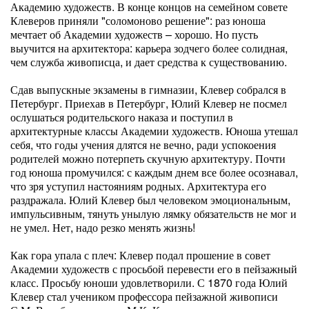
Академию художеств. В конце концов на семейном совете
Клеверов приняли "соломоново решение": раз юноша
мечтает об Академии художеств – хорошо. Но пусть
выучится на архитектора: карьера зодчего более солидная,
чем служба живописца, и дает средства к существованию.
Сдав выпускные экзамены в гимназии, Клевер собрался в
Петербург. Приехав в Петербург, Юлий Клевер не посмел
ослушаться родительского наказа и поступил в
архитектурные классы Академии художеств. Юноша утешал
себя, что годы учения длятся не вечно, ради успокоения
родителей можно потерпеть скучную архитектуру. Почти
год юноша промучился: с каждым днем все более осознавал,
что зря уступил настояниям родных. Архитектура его
раздражала. Юлий Клевер был человеком эмоциональным,
импульсивным, тянуть унылую лямку обязательств не мог и
не умел. Нет, надо резко менять жизнь!
Как гора упала с плеч: Клевер подал прошение в совет
Академии художеств с просьбой перевести его в пейзажный
класс. Просьбу юноши удовлетворили. С 1870 года Юлий
Клевер стал учеником профессора пейзажной живописи