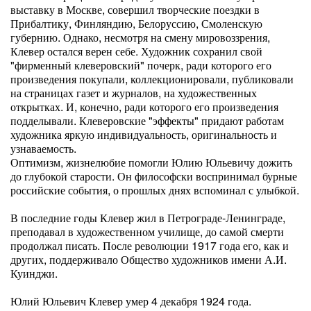
выставку в Москве, совершил творческие поездки в
Прибалтику, Финляндию, Белоруссию, Смоленскую
губернию. Однако, несмотря на смену мировоззрения,
Клевер остался верен себе. Художник сохранил свой
"фирменный клеверовский" почерк, ради которого его
произведения покупали, коллекционировали, публиковали
на страницах газет и журналов, на художественных
открытках. И, конечно, ради которого его произведения
подделывали. Клеверовские "эффекты" придают работам
художника яркую индивидуальность, оригинальность и
узнаваемость.
Оптимизм, жизнелюбие помогли Юлию Юльевичу дожить
до глубокой старости. Он философски воспринимал бурные
российские события, о прошлых днях вспоминал с улыбкой.
В последние годы Клевер жил в Петрограде-Ленинграде,
преподавал в художественном училище, до самой смерти
продолжал писать. После революции 1917 года его, как и
других, поддерживало Общество художников имени А.И.
Куинджи.
Юлий Юльевич Клевер умер 4 декабря 1924 года.