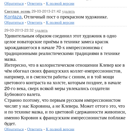
Обратиться
-
Ответить
-
К полной версии
29-03-2013-21:42
удалить
Светлая_осень
Kontaza
, Отличный пост о прекрасном художнике.
Обратиться
-
Ответить
-
К полной версии
29-03-2013-23:32
удалить
Удивительным образом соединил этот художник в одно
целое новаторские приёмы в технике замеса красок
зарождавшегося в начале 70-х импрессионизма с
традиционными реалистическими традициями в технике
мазка.
Интересно, что в колористическом отношении Клевер кое в
чём обогнал своих французских коллег-импрессионистов,
например, и в смелости работы с синим, и в той мощи
цветового контраста на холсте, которым позднее, в начале
20-го века, сверх всякой меры увлекались создатели
Бубнового валета.
Странно поэтому, что первым русским импрессионистом
числят у нас Коровина, а не Клевера. Может оттого это, что
и по технике мазка, и по цветовой сдержанности живописи,
именно Коровин к французским импрессионистам поближе
будет.
Обратиться
-
Ответить
-
К полной версии