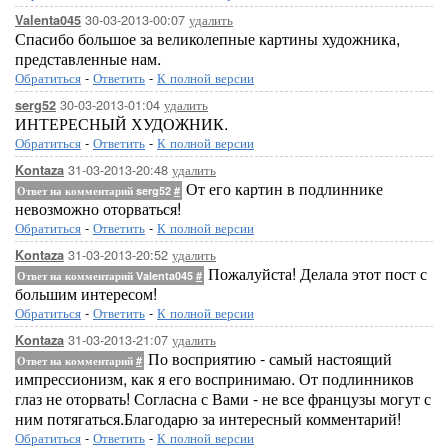
30-03-2013-00:07
удалить
Valenta045
Спасибо большое за великолепные картины художника,
представленные нам.
Обратиться
-
Ответить
-
К полной версии
30-03-2013-01:04
удалить
serg52
ИНТЕРЕСНЫЙ ХУДОЖНИК.
Обратиться
-
Ответить
-
К полной версии
31-03-2013-20:48
удалить
Kontaza
От его картин в подлиннике
Ответ на комментарий serg52
#
невозможно оторваться!
Обратиться
-
Ответить
-
К полной версии
31-03-2013-20:52
удалить
Kontaza
Пожалуйста! Делала этот пост с
Ответ на комментарий Valenta045
#
большим интересом!
Обратиться
-
Ответить
-
К полной версии
31-03-2013-21:07
удалить
Kontaza
По восприятию - самый настоящий
Ответ на комментарий
#
импрессионизм, как я его воспринимаю. От подлинников
глаз не оторвать! Согласна с Вами - не все французы могут с
ним потягаться.Благодарю за интересный комментарий!
Обратиться
-
Ответить
-
К полной версии