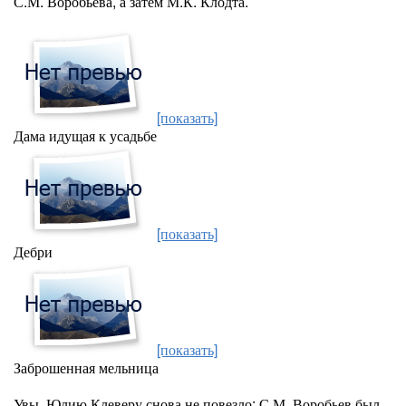
С.М. Воробьева, а затем М.К. Клодта.
[показать]
Дама идущая к усадьбе
[показать]
Дебри
[показать]
Заброшенная мельница
Увы, Юлию Клеверу снова не повезло: С.М. Воробьев был