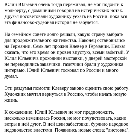
Юлий Юльевич очень тогда переживал, не мог подойти к
мольберту, с домашними говорил на истерических нотах.
Друзья посоветовали художнику уехать из России, пока вся
эта финансово-судебная история не забудется.
На семейном совете долго решали, какую страну выбрать
для продолжительного жительства. Наконец остановились
на Германии. Семь лет прожил Клевер в Германии. Нельзя
сказать, что это время он провел впустую, всеми забытый. У
Юлия Юльевича проходили выставки, у дверей мастерской
не переводились заказчики, газетчики брали у художника
интервью. Юлий Юльевич тосковал по России и много
думал.
Эти раздумья помогли Клеверу заново оценить свою работу.
Художник мечтал вернуться в Россию, чтобы начать новую
жизнь.
К сожалению, Юлий Юльевич не мог предположить,
насколько изменилась Россия, не мог почувствовать, какие
ветры в ней дуют. В ней шли забастовки, бурлило народное
недовольство властями. Появились новые слова: "листовка",