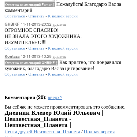
Пожалуйста! Благодарю Вас за
Ответ на комментарий Famar
#
комментарий!
Обратиться
-
Ответить
-
К полной версии
11-11-2013-20:32
удалить
GHBIKF
ОГРОМНОЕ СПАСИБО!
НЕ ЗНАЛА ЭТОГО ХУДОЖНИКА.
ИЗУМИТЕЛЬНО!!!!
Обратиться
-
Ответить
-
К полной версии
12-11-2013-10:29
удалить
Kontaza
Как приятно, что понравился
Ответ на комментарий GHBIKF
#
художник, благодарю Вас за цитирование!
Обратиться
-
Ответить
-
К полной версии
Комментарии (20):
вверх^
Вы сейчас не можете прокомментировать это сообщение.
Дневник Клевер Юлий Юльевич |
Неизвестная_Планета -
Неизвестная_Планета |
Лента друзей Неизвестная_Планета
/
Полная версия