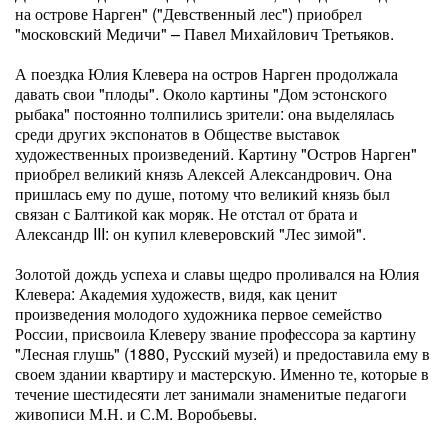
на острове Нарген" ("Девственный лес") приобрел
"московский Медичи" – Павел Михайлович Третьяков.
А поездка Юлия Клевера на остров Нарген продолжала
давать свои "плоды". Около картины "Дом эстонского
рыбака" постоянно толпились зрители: она выделялась
среди других экспонатов в Обществе выставок
художественных произведений. Картину "Остров Нарген"
приобрел великий князь Алексей Александрович. Она
пришлась ему по душе, потому что великий князь был
связан с Балтикой как моряк. Не отстал от брата и
Александр III: он купил клеверовский "Лес зимой".
Золотой дождь успеха и славы щедро проливался на Юлия
Клевера: Академия художеств, видя, как ценит
произведения молодого художника первое семейство
России, присвоила Клеверу звание профессора за картину
"Лесная глушь" (1880, Русский музей) и предоставила ему в
своем здании квартиру и мастерскую. Именно те, которые в
течение шестидесяти лет занимали знаменитые педагоги
живописи М.Н. и С.М. Воробьевы.