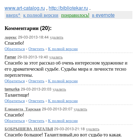
www.art-catalog.ru
,
http://bibliotekar.ru
.
вверх^
к полной версии
понравилось!
в evernote
Комментарии (20):
29-03-2013-18:44
удалить
ларекс
Спасибо!
Обратиться
-
Ответить
-
К полной версии
29-03-2013-19:40
удалить
Famar
Спасибо за этот рассказ об очень интересном художнике и
его драматической судьбе. Судьбы мира и личности тесно
переплетены.
Обратиться
-
Ответить
-
К полной версии
29-03-2013-20:03
удалить
tamurka
Талантище!
Обратиться
-
Ответить
-
К полной версии
29-03-2013-20:07
удалить
Елизавета_Тарская
Спасибо!
Обратиться
-
Ответить
-
К полной версии
29-03-2013-21:18
удалить
БОБРЫШЕВА_НАТАЛЬЯ
Спасибо большое! Талантливый,но вот судьба-то какая.