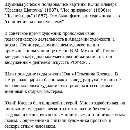
Шумным успехом пользовались картины Юлия Клевера
"Красная Шапочка" (1887), "Лес призраков" (1886) и
"Лесной царь" (1887). Это были фантазии художника, его
"сочинения на вольную тему".
В советское время художник продолжал свою
педагогическую деятельность в Академии художеств, а
затем в Ленинградском высшем художественно-
промышленном училище имени В.М. Мухиной. Там он
заведовал кафедрой монументальной живописи. Стал
заслуженным деятелем искусств РСФСР…
Шли последние годы жизни Юлия Юльевича Клевера. В
Петрограде царили беспорядки, голод, разруха. Но они не
мешали молодым художникам стремиться за советом и
знаниями к старым мастерам.
Юлий Клевер был широкой натурой. Много зарабатывая, он
постоянно нуждался, легко тратил деньги и без счета
раздавал их многочисленным приятелям, а то и незнакомым
людям. Современники считали художника простым и
бескорыстным человеком.