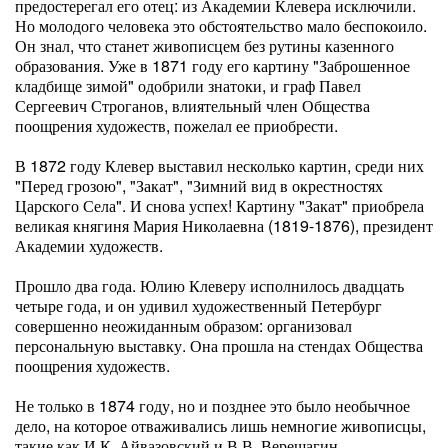
предостерегал его отец: из Академии Клевера исключили.
Но молодого человека это обстоятельство мало беспокоило.
Он знал, что станет живописцем без рутины казенного
образования. Уже в 1871 году его картину "Заброшенное
кладбище зимой" одобрили знатоки, и граф Павел
Сергеевич Строганов, влиятельный член Общества
поощрения художеств, пожелал ее приобрести.
В 1872 году Клевер выставил несколько картин, среди них
"Перед грозою", "Закат", "Зимний вид в окрестностях
Царского Села". И снова успех! Картину "Закат" приобрела
великая княгиня Мария Николаевна (1819-1876), президент
Академии художеств.
Прошло два года. Юлию Клеверу исполнилось двадцать
четыре года, и он удивил художественный Петербург
совершенно неожиданным образом: организовал
персональную выставку. Она прошла на стендах Общества
поощрения художеств.
Не только в 1874 году, но и позднее это было необычное
дело, на которое отваживались лишь немногие живописцы,
такие как И.К. Айвазовский и В.В. Верещагин.