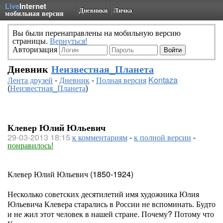
Live
Internet
Дневники
Личка
мобильная версия
Вы были перенаправлены на мобильную версию
страницы.
Вернуться!
Авторизация
Дневник
Неизвестная_Планета
Лента друзей
-
Дневник
-
Полная версия
Kontaza
(
Неизвестная_Планета
)
Клевер Юлий Юльевич
29-03-2013 18:15
к комментариям
-
к полной версии
-
понравилось!
Клевер Юлий Юльевич (1850-1924)
Несколько советских десятилетий имя художника Юлия
Юльевича Клевера старались в России не вспоминать. Будто
и не жил этот человек в нашей стране. Почему? Потому что