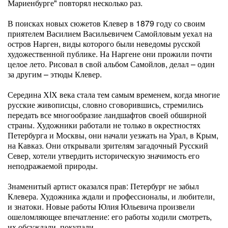
Мариенбурге" повторял несколько раз.
В поисках новых сюжетов Клевер в 1879 году со своим
приятелем Василием Васильевичем Самойловым уехал на
остров Нарген, виды которого были неведомы русской
художественной публике. На Наргене они прожили почти
целое лето. Рисовал в свой альбом Самойлов, делал – один
за другим – этюды Клевер.
Середина ХIХ века стала тем самым временем, когда многие
русские живописцы, словно сговорившись, стремились
передать все многообразие ландшафтов своей обширной
страны. Художники работали не только в окрестностях
Петербурга и Москвы, они начали уезжать на Урал, в Крым,
на Кавказ. Они открывали зрителям загадочный Русский
Север, хотели утвердить историческую значимость его
неподражаемой природы.
Знаменитый артист оказался прав: Петербург не забыл
Клевера. Художника ждали и профессионалы, и любители,
и знатоки. Новые работы Юлия Юльевича произвели
ошеломляющее впечатление: его работы ходили смотреть,
их обсуждали, покупали.