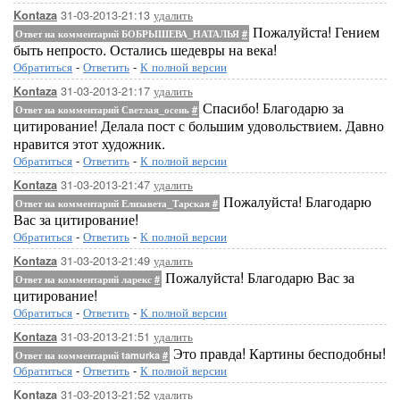
31-03-2013-21:13
удалить
Kontaza
Пожалуйста! Гением
Ответ на комментарий БОБРЫШЕВА_НАТАЛЬЯ
#
быть непросто. Остались шедевры на века!
Обратиться
-
Ответить
-
К полной версии
31-03-2013-21:17
удалить
Kontaza
Спасибо! Благодарю за
Ответ на комментарий Светлая_осень
#
цитирование! Делала пост с большим удовольствием. Давно
нравится этот художник.
Обратиться
-
Ответить
-
К полной версии
31-03-2013-21:47
удалить
Kontaza
Пожалуйста! Благодарю
Ответ на комментарий Елизавета_Тарская
#
Вас за цитирование!
Обратиться
-
Ответить
-
К полной версии
31-03-2013-21:49
удалить
Kontaza
Пожалуйста! Благодарю Вас за
Ответ на комментарий ларекс
#
цитирование!
Обратиться
-
Ответить
-
К полной версии
31-03-2013-21:51
удалить
Kontaza
Это правда! Картины бесподобны!
Ответ на комментарий tamurka
#
Обратиться
-
Ответить
-
К полной версии
31-03-2013-21:52
удалить
Kontaza