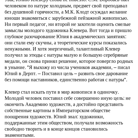
человеком по натуре холодным, предмет свой преподавал
без душевной горячности, а М.К. Клодт осуждал желание
юноши знакомиться с зарубежной пейзажной живописью.
Ни первый педагог, ни второй не захотели оценить смелые
замыслы молодого художника Клевера. Вот тогда и пришло
глубокое разочарование Юлия в академических занятиях:
они стали ему скучны, а теоретические курсы показались
ненужными. И хотя энергичный, талантливый Клевер
получил за этюды с натуры малую и большую серебряные
медали, он снова принял решение, которое повергло родных
в уныние. "Я выхожу из числа учеников академии, – писал
Юлий в Дерпт. – Поставил цель – развить свое дарование
без помощи наставников, единственно работая с натуры".
Клевер стал искать пути в мир живописи в одиночку.
Молодой человек поставил себе совершенно иную цель: не
окончить Академию художеств, а достойно представить
собственные картины в Императорском обществе
поощрения художеств. Юлий знал: художники,
поддержанные этим обществом, получали возможность
свободно творить и в конце концов становились
знаменитыми.