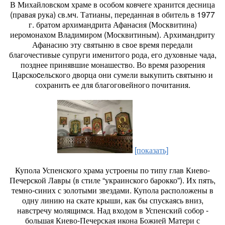
В Михайловском храме в особом ковчеге хранится десница
(правая рука) св.мч. Татианы, переданная в обитель в 1977
г. братом архимандрита Афанасия (Москвитина)
иеромонахом Владимиром (Москвитиным). Архимандриту
Афанасию эту святыню в свое время передали
благочестивые супруги именитого рода, его духовные чада,
позднее принявшие монашество. Во время разорения
Царскоcельского дворца они сумели выкупить святыню и
сохранить ее для благоговейного почитания.
[показать]
Купола Успенского храма устроены по типу глав Киево-
Печерской Лавры (в стиле “украинского барокко”). Их пять,
темно-синих с золотыми звездами. Купола расположены в
одну линию на скате крыши, как бы спускаясь вниз,
навстречу молящимся. Над входом в Успенский собор -
большая Киево-Печерская икона Божией Матери с