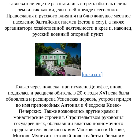
завоеватели еще не раз пытались стереть обитель с лица
земли, так как видели в ней прежде всего оплот
Православия и русского влияния на близ живущее местное
население балтийских племен (эстов и сету), а также
организатора хозяйственной деятельности в крае и, наконец,
русский военный опорный пункт.
[показать]
Только через полвека, при игумене Дорофее, вновь
поднялась и расцвела обитель: в 20-е годы XVI века была
обновлена и расширена Успенская церковь, устроен придел
во имя преподобных Антония и Феодосия Киево-
Печерских. Также возводились другие храмы и
монастырские строения. Строительством руководил
государев дьяк, обладавший властью полномочного
представителя великого князя Московского в Пскове,
Мисюрь Мунехин, который повел работы с большим