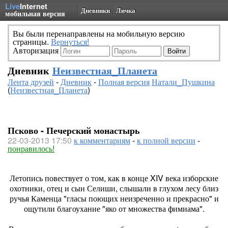
Live
Internet
Дневники
Личка
мобильная версия
Вы были перенаправлены на мобильную версию
страницы.
Вернуться!
Авторизация
Дневник
Неизвестная_Планета
Лента друзей
-
Дневник
-
Полная версия
Натали_Пушкина
(
Неизвестная_Планета
)
Псково - Печерский монастырь
22-03-2013 17:50
к комментариям
-
к полной версии
-
понравилось!
Летопись повествует о том, как в конце XIV века изборские
охотники, отец и сын Селиши, слышали в глухом лесу близ
ручья Каменца "гласы поющих неизреченно и прекрасно" и
ощутили благоухание "яко от множества фимиама".