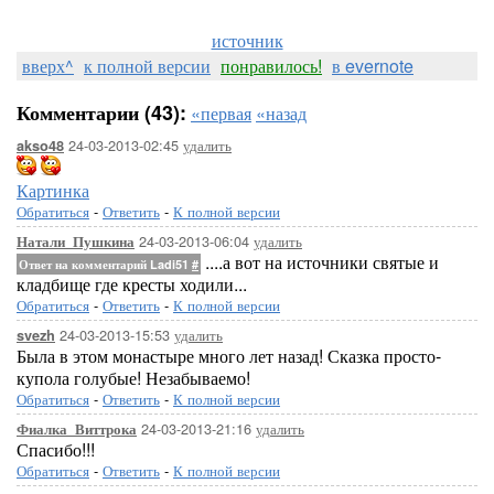
источник
вверх^
к полной версии
понравилось!
в evernote
Комментарии (43):
«первая
«назад
24-03-2013-02:45
удалить
akso48
Картинка
Обратиться
-
Ответить
-
К полной версии
24-03-2013-06:04
удалить
Натали_Пушкина
....а вот на источники святые и
Ответ на комментарий Ladi51
#
кладбище где кресты ходили...
Обратиться
-
Ответить
-
К полной версии
24-03-2013-15:53
удалить
svezh
Была в этом монастыре много лет назад! Сказка просто-
купола голубые! Незабываемо!
Обратиться
-
Ответить
-
К полной версии
24-03-2013-21:16
удалить
Фиалка_Виттрока
Спасибо!!!
Обратиться
-
Ответить
-
К полной версии