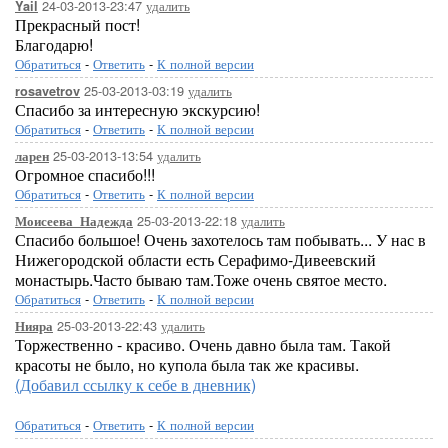
24-03-2013-23:47
удалить
Yail
Прекрасный пост!
Благодарю!
Обратиться
-
Ответить
-
К полной версии
25-03-2013-03:19
удалить
rosavetrov
Спасибо за интересную экскурсию!
Обратиться
-
Ответить
-
К полной версии
25-03-2013-13:54
удалить
ларен
Огромное спасибо!!!
Обратиться
-
Ответить
-
К полной версии
25-03-2013-22:18
удалить
Моисеева_Надежда
Спасибо большое! Очень захотелось там побывать... У нас в
Нижегородской области есть Серафимо-Дивеевский
монастырь.Часто бываю там.Тоже очень святое место.
Обратиться
-
Ответить
-
К полной версии
25-03-2013-22:43
удалить
Нияра
Торжественно - красиво. Очень давно была там. Такой
красоты не было, но купола была так же красивы.
(Добавил ссылку к себе в дневник)
Обратиться
-
Ответить
-
К полной версии