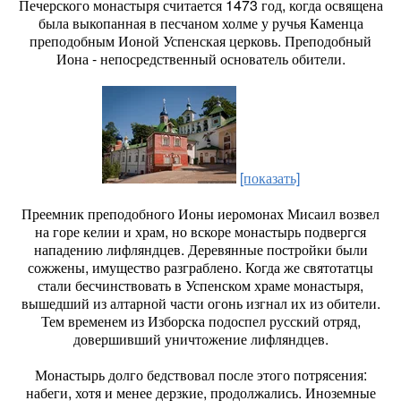
Печерского монастыря считается 1473 год, когда освящена
была выкопанная в песчаном холме у ручья Каменца
преподобным Ионой Успенская церковь. Преподобный
Иона - непосредственный основатель обители.
[показать]
Преемник преподобного Ионы иеромонах Мисаил возвел
на горе келии и храм, но вскоре монастырь подвергся
нападению лифляндцев. Деревянные постройки были
сожжены, имущество разграблено. Когда же святотатцы
стали бесчинствовать в Успенском храме монастыря,
вышедший из алтарной части огонь изгнал их из обители.
Тем временем из Изборска подоспел русский отряд,
довершивший уничтожение лифляндцев.
Монастырь долго бедствовал после этого потрясения:
набеги, хотя и менее дерзкие, продолжались. Иноземные