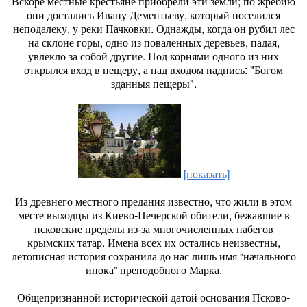
Вскоре местные крестьяне приобрели эти земли; по жребию
они достались Ивану Дементьеву, который поселился
неподалеку, у реки Пачковки. Однажды, когда он рубил лес
на склоне горы, одно из поваленных деревьев, падая,
увлекло за собой другие. Под корнями одного из них
открылся вход в пещеру, а над входом надпись: "Богом
зданныя пещеры".
[показать]
Из древнего местного предания известно, что жили в этом
месте выходцы из Киево-Печерской обители, бежавшие в
псковские пределы из-за многочисленных набегов
крымских татар. Имена всех их остались неизвестны,
летописная история сохранила до нас лишь имя “начального
инока” преподобного Марка.
Общепризнанной исторической датой основания Псково-