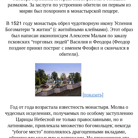
размахом. За заслуги по устроению обители он первым из
мирян был похоронен в монастырской пещере.
В 1521 году монастырь обрел чудотворную икону Успения
Богоматери “в житии” (с житийными клеймами). Этот образ
был написан иконописцем Алексеем Малым по заказу
псковских “торговых людей” Василия и Феодора (Феодор
позднее принял постриг с именем Феофил и скончался в
обители).
[показать]
Год от года возрастала известность монастыря. Молва о
чудесных исцелениях, получаемых по особому заступлению
Царицы Небесной не только православными, но и
латинянами, привлекала множество богомольцев; некогда
“убогое место” пополнялось драгоценными вкладами,
обширными угодьями и вотчинами. Но приношения эти