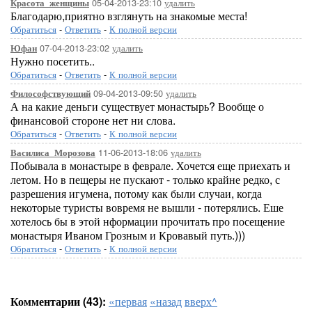
05-04-2013-23:10
удалить
Красота_женщины
Благодарю,приятно взглянуть на знакомые места!
Обратиться
-
Ответить
-
К полной версии
07-04-2013-23:02
удалить
Юфан
Нужно посетить..
Обратиться
-
Ответить
-
К полной версии
09-04-2013-09:50
удалить
Философствующий
А на какие деньги существует монастырь? Вообще о
финансовой стороне нет ни слова.
Обратиться
-
Ответить
-
К полной версии
11-06-2013-18:06
удалить
Василиса_Морозова
Побывала в монастыре в феврале. Хочется еще приехать и
летом. Но в пещеры не пускают - только крайне редко, с
разрешения игумена, потому как были случаи, когда
некоторые туристы вовремя не вышли - потерялись. Еше
хотелось бы в этой нформации прочитать про посещение
монастыря Иваном Грозным и Кровавый путь.)))
Обратиться
-
Ответить
-
К полной версии
Комментарии (43):
«первая
«назад
вверх^