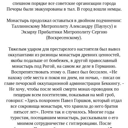
спешном порядке все советские организации города
Печоры были эвакуированы в тыл. В город вошли немцы.
Монастырь продолжал оставаться в двойном подчинении:
Таллиннскому Митрополиту Александру (Паулусу) и
Экзарху Прибалтики Митрополиту Сергию
(Воскресенскому).
Тяжелым ударом для престарелого настоятеля был вывоз
оккупантами из ризницы монастыря древних ценностей,
якобы подальше от бомбежек, в другой православный
монастырь под Ригой, на самом же деле в Германию.
Воспрепятствовать этому о. Павел был бессилен. «Не
нахожу себе места и покоя ни днем, ни ночью, - писал он
главе печорской оккупационной администрации Беккингу. -
Не хочу, чтобы после моей смерти монах-проводник по
пещерам всем посетителям, показывая на мой гроб,
говорил: «Здесь похоронен Павел Горшков, который отдал
все сокровища монастыря, что хранила до него братия
пятьсот лет». Почти так и случилось. Многие годы
туристам, посещавшим монастырь, рассказывали о его
мнимом сотрудничестве с гитлеровцами. После