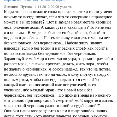
11-11-2012-09:06
удалить
Людмила_Путина
Когда-то в свои нежные годы прочитала стихи и они у меня
почему-то всегда звучат, если что-то совершаю неправедное.
может и вы их знаете? "Вот и замела новая метель хвойные
леса, блочные дома. А какая суть и какая цель? То не знаем
я и она сама. В мире все бело, ясен белый свет, белый от
подошв и до облаков! На земле живу тридцать с малым лет -
без черновиков, без черновиков... Набело живу, значит
навсегда( если б без тоски и напрасных слов)- как горит в
ночах ясная звезда без черновиков, без черновиков.
Здравствуйте мой мир в семь часов утра, загремит трамвай и
развеет мрак, а снежок хрустит- делать, жить пора , чтобы
не жалеть о черновиках. Я боюсь надежд, тех что на потом,
не люблю друзей, тех что на часок, я хочу глотнуть воздух
полным ртом, чтобы навсегда надышаться смог. Ибо
каждый шаг - он последний шаг все учителей, всех
учеников, ибо каждый мрак - это новый мрак без
черновиков, без черновиков... Но пронзит меня на какой-то
миг словно приговор самый смертный мой: вдруг вся жизнь
моя краткий черновик радости иной и судьбы иной?"
Ошибки наши возвращаются к нам в виде ошибок наших
детей, хотя дети - это другая планета), болезней, каких-то