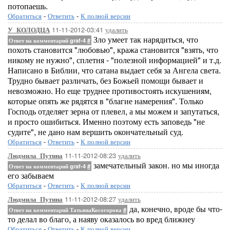
потопаешь.
Обратиться
-
Ответить
-
К полной версии
11-11-2012-03:41
удалить
У_КОЛОДЦА
Зло умеет так нарядиться, что
Ответ на комментарий graf-4
#
похоть становится "любовью", кража становится "взять, что
никому не нужно", сплетня - "полезной информацией" и т.д.
Написано в Библии, что сатана выдает себя за Ангела света.
Трудно бывает различать, без Божьей помощи бывает и
невозможно. Но еще труднее противостоять искушениям,
которые опять же рядятся в "благие намерения". Только
Господь отделяет зерна от плевел, а мы можем и запутаться,
и просто ошибиться. Именно поэтому есть заповедь "не
судите", не дано нам вершить окончательный суд.
Обратиться
-
Ответить
-
К полной версии
11-11-2012-08:23
удалить
Людмила_Путина
замечательный закон. но мы иногда
Ответ на комментарий graf-4
#
его забываем
Обратиться
-
Ответить
-
К полной версии
11-11-2012-08:27
удалить
Людмила_Путина
да, конечно, вроде бы что-
Ответ на комментарий ТатьянаКосогорова
#
то делал во благо, а наяву оказалось во вред ближнеу
Обратиться
-
Ответить
-
К полной версии