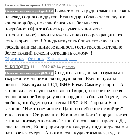
10-11-2012-15:37
удалить
ТатьянаКосогорова
Бывает очень трудно заметить грань
Ответ на комментарий graf-4
#
перехода одного в другое! Если я дарю благо человеку это
конечно добро, но если блага чуть больше его
потребностей(потребность разумеется понятие
относительное) значит я уже начинаю его развращать, то
есть творить зло!!! А ведь искусить ближнего своего во
грехе(в данном примере алчность) есть грех значительно
более тяжкий нежели согрешить самому!!!
Обратиться
-
Ответить
-
К полной версии
11-11-2012-03:14
удалить
У_КОЛОДЦА
Создатель создал нас разумными
Ответ на комментарий graf-4
#
тварями, имеющими свободную волю. Ему не нужны
роботы, Ему нужны ПОДОБНЫЕ ему Самому творцы. А
кто не желает слушаться своего Творца, кто считает себя
лучше и выше Творца, у кого гордость в большей цене, чем
любовь, тот будет идти всегда ПРОТИВ Творца и Его
законов. "Ничто нечистое в Царство небесное не войдет" -
так сказано в Откровении. Кто против Бога-Творца - тот от
сатаны, потому что слово "сатана" и означает - против. Да,
еще не конец. Конец приходит к каждому индивидуально и
называется смерть. А потом суд - куда стремился, туда и