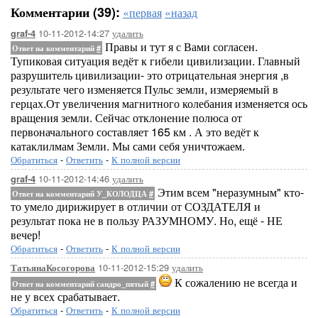
Комментарии (39):
«первая
«назад
10-11-2012-14:27
удалить
graf-4
Правы и тут я с Вами согласен.
Ответ на комментарий
#
Тупиковая ситуация ведёт к гибели цивилизации. Главный
разрушитель цивилизации- это отрицательная энергия ,в
результате чего изменяется Пульс земли, измеряемый в
герцах.От увеличения магнитного колебания изменяется ось
вращения земли. Сейчас отклонение полюса от
первоначального составляет 165 км . А это ведёт к
катаклилмам Земли. Мы сами себя уничтожаем.
Обратиться
-
Ответить
-
К полной версии
10-11-2012-14:46
удалить
graf-4
Этим всем "неразумным" кто-
Ответ на комментарий У_КОЛОДЦА
#
то умело дирижирует в отличии от СОЗДАТЕЛЯ и
результат пока не в пользу РАЗУМНОМУ. Но, ещё - НЕ
вечер!
Обратиться
-
Ответить
-
К полной версии
10-11-2012-15:29
удалить
ТатьянаКосогорова
К сожалению не всегда и
Ответ на комментарий сандро_пятый
#
не у всех срабатывает.
Обратиться
-
Ответить
-
К полной версии