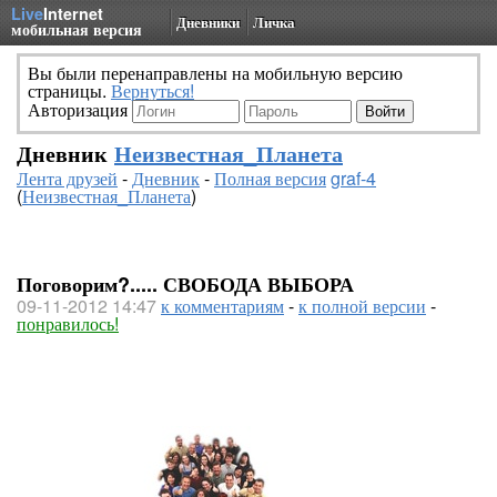
Live
Internet
Дневники
Личка
мобильная версия
Вы были перенаправлены на мобильную версию
страницы.
Вернуться!
Авторизация
Дневник
Неизвестная_Планета
Лента друзей
-
Дневник
-
Полная версия
graf-4
(
Неизвестная_Планета
)
Поговорим?..... СВОБОДА ВЫБОРА
09-11-2012 14:47
к комментариям
-
к полной версии
-
понравилось!