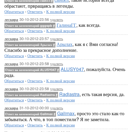
Ответ на комментарий синбел
#
обрастают, првращаясь в легенды.
Обратиться
-
Ответить
-
К полной версии
30-10-2012-23:56
удалить
лескира
ГалинаГГ
, как всегда.
Ответ на комментарий gggspb
#
Обратиться
-
Ответить
-
К полной версии
30-10-2012-23:57
удалить
лескира
Арылах
, как я с Вми согласна!
Ответ на комментарий Арылах
#
Спасибо за прекрасное дополнение.
Обратиться
-
Ответить
-
К полной версии
30-10-2012-23:58
удалить
лескира
ALUSY047
, пожалуйста. Очень
Ответ на комментарий ALUSY047
#
рада.
Обратиться
-
Ответить
-
К полной версии
30-10-2012-23:58
удалить
лескира
Radiastra
, есть такая версия, да.
Ответ на комментарий Radiastra
#
Обратиться
-
Ответить
-
К полной версии
31-10-2012-00:00
удалить
лескира
Galimax
, просто это стало как-то
Ответ на комментарий Galimax
#
забываться. А что, в топ поместили? Я не заметила.
Обратиться
-
Ответить
-
К полной версии