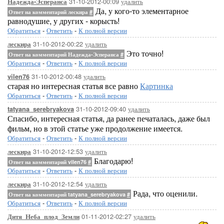
31-10-2012-00:09
удалить
Надежда-Эсперанса
Да, у кого-то элементарное
Ответ на комментарий лескира
#
равнодушие, у других - корысть!
Обратиться
-
Ответить
-
К полной версии
31-10-2012-00:22
удалить
лескира
Это точно!
Ответ на комментарий Надежда-Эсперанса
#
Обратиться
-
Ответить
-
К полной версии
31-10-2012-00:48
удалить
vilen76
старая но интересная статья все равно
Картинка
Обратиться
-
Ответить
-
К полной версии
31-10-2012-09:40
удалить
tatyana_serebryakova
Спасибо, интересная статья, да ранее печаталась, даже был
фильм, но в этой статье уже продолжение имеется.
Обратиться
-
Ответить
-
К полной версии
31-10-2012-12:53
удалить
лескира
Благодарю!
Ответ на комментарий vilen76
#
Обратиться
-
Ответить
-
К полной версии
31-10-2012-12:54
удалить
лескира
Рада, что оценили.
Ответ на комментарий tatyana_serebryakova
#
Обратиться
-
Ответить
-
К полной версии
01-11-2012-02:27
удалить
Дитя_Неба_плод_Земли