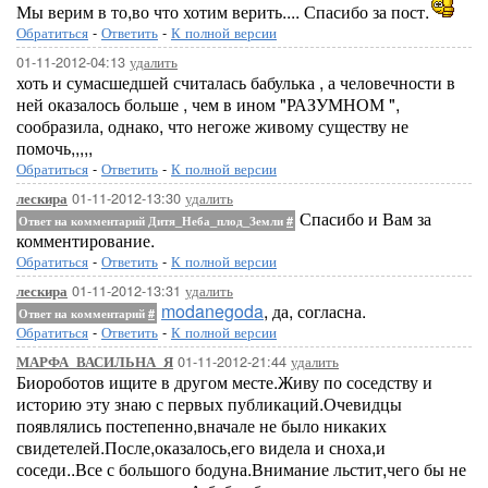
Мы верим в то,во что хотим верить.... Спасибо за пост.
Обратиться
-
Ответить
-
К полной версии
01-11-2012-04:13
удалить
хоть и сумасшедшей считалась бабулька , а человечности в
ней оказалось больше , чем в ином "РАЗУМНОМ ",
сообразила, однако, что негоже живому существу не
помочь,,,,,
Обратиться
-
Ответить
-
К полной версии
01-11-2012-13:30
удалить
лескира
Спасибо и Вам за
Ответ на комментарий Дитя_Неба_плод_Земли
#
комментирование.
Обратиться
-
Ответить
-
К полной версии
01-11-2012-13:31
удалить
лескира
modanegoda
, да, согласна.
Ответ на комментарий
#
Обратиться
-
Ответить
-
К полной версии
01-11-2012-21:44
удалить
МАРФА_ВАСИЛЬНА_Я
Биороботов ищите в другом месте.Живу по соседству и
историю эту знаю с первых публикаций.Очевидцы
появлялись постепенно,вначале не было никаких
свидетелей.После,оказалось,его видела и сноха,и
соседи..Все с большого бодуна.Внимание льстит,чего бы не