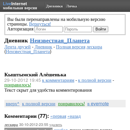
Live
Internet
Дневники
Личка
мобильная версия
Вы были перенаправлены на мобильную версию
страницы.
Вернуться!
Авторизация
Дневник
Неизвестная_Планета
Лента друзей
-
Дневник
-
Полная версия
лескира
(
Неизвестная_Планета
)
Кыштымский Алёшенька
29-10-2012 19:45
к комментариям
-
к полной версии
-
понравилось!
Текст скрыт для удобства комментирования
вверх^
к полной версии
понравилось!
в evernote
Комментарии (77):
«первая
«назад
30-10-2012-23:55
удалить
лескира
синбел
, такие истории всегда