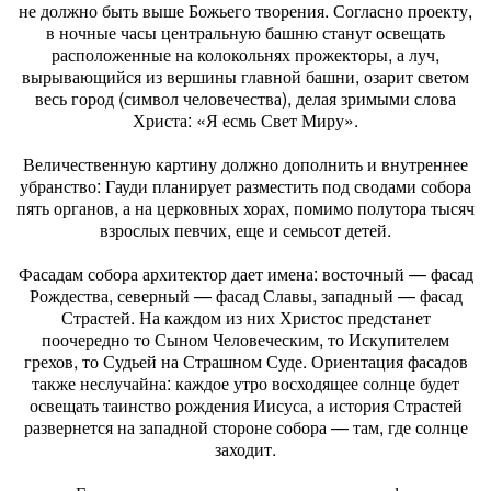
не должно быть выше Божьего творения. Согласно проекту,
в ночные часы центральную башню станут освещать
расположенные на колокольнях прожекторы, а луч,
вырывающийся из вершины главной башни, озарит светом
весь город (символ человечества), делая зримыми слова
Христа: «Я есмь Свет Миру».
Величественную картину должно дополнить и внутреннее
убранство: Гауди планирует разместить под сводами собора
пять органов, а на церковных хорах, помимо полутора тысяч
взрослых певчих, еще и семьсот детей.
Фасадам собора архитектор дает имена: восточный — фасад
Рождества, северный — фасад Славы, западный — фасад
Страстей. На каждом из них Христос предстанет
поочередно то Сыном Человеческим, то Искупителем
грехов, то Судьей на Страшном Суде. Ориентация фасадов
также неслучайна: каждое утро восходящее солнце будет
освещать таинство рождения Иисуса, а история Страстей
развернется на западной стороне собора — там, где солнце
заходит.