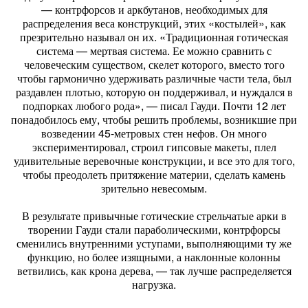
— контрфорсов и аркбутанов, необходимых для
распределения веса конструкций, этих «костылей», как
презрительно называл он их. «Традиционная готическая
система — мертвая система. Ее можно сравнить с
человеческим существом, скелет которого, вместо того
чтобы гармонично удерживать различные части тела, был
раздавлен плотью, которую он поддерживал, и нуждался в
подпорках любого рода», — писал Гауди. Почти 12 лет
понадобилось ему, чтобы решить проблемы, возникшие при
возведении 45-метровых стен нефов. Он много
экспериментировал, строил гипсовые макеты, плел
удивительные веревочные конструкции, и все это для того,
чтобы преодолеть притяжение материи, сделать камень
зрительно невесомым.
В результате привычные готические стрельчатые арки в
творении Гауди стали параболическими, контрфорсы
сменились внутренними уступами, выполняющими ту же
функцию, но более изящными, а наклонные колонны
ветвились, как крона дерева, — так лучше распределяется
нагрузка.