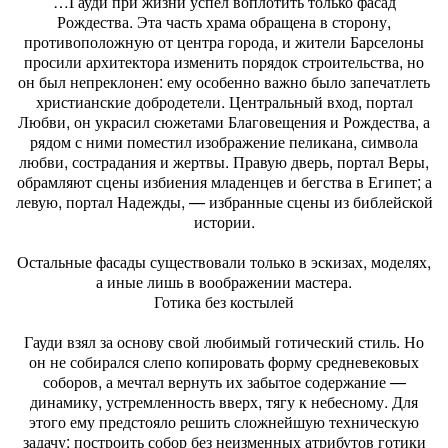
…Гауди при жизни успел воплотить только фасад
Рождества. Эта часть храма обращена в сторону,
противоположную от центра города, и жители Барселоны
просили архитектора изменить порядок строительства, но
он был непреклонен: ему особенно важно было запечатлеть
христианские добродетели. Центральный вход, портал
Любви, он украсил сюжетами Благовещения и Рождества, а
рядом с ними поместил изображение пеликана, символа
любви, сострадания и жертвы. Правую дверь, портал Веры,
обрамляют сцены избиения младенцев и бегства в Египет; а
левую, портал Надежды, — избранные сцены из библейской
истории.
Остальные фасады существовали только в эскизах, моделях,
а иные лишь в воображении мастера.
Готика без костылей
Гауди взял за основу свой любимый готический стиль. Но
он не собирался слепо копировать форму средневековых
соборов, а мечтал вернуть их забытое содержание —
динамику, устремленность вверх, тягу к небесному. Для
этого ему предстояло решить сложнейшую техническую
задачу: построить собор без неизменных атрибутов готики