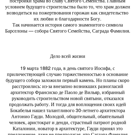
постройки храма во славу Святого Семейства. Главным
условием будущего строительства было то, что храм должен
возводиться на пожертвования горожан как свидетельство
их любви и благодарности Богу.
Так начинается история самого знаменитого символа
Барселоны — собора Святого Семейства, Саграда Фамилия.
Дело всей жизни
19 марта 1882 года, в день святого Иосифа, с
приличествующей случаю торжественностью в основание
будущего собора заложили первый камень. Но планы скоро
расстроились: из-за внезапно возникших разногласий
архитектор Франсиско де Паоло де Вильяр, избранный
руководить строительством новой святыни, отказался
продолжать работу. И тогда для воплощения своих идей
Бокабелья нашел талантливого 30-летнего архитектора
Антонио Гауди. Молодой, общительный, обаятельный
человек, аристократ и денди, страстный патриот родной
Каталонии, новатор в архитектуре, Гауди принял это
предложение, даже не предполагая, что Сагдара Фамилия