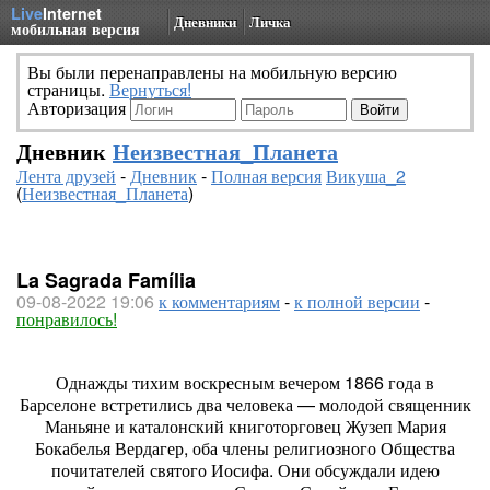
Live
Internet
Дневники
Личка
мобильная версия
Вы были перенаправлены на мобильную версию
страницы.
Вернуться!
Авторизация
Дневник
Неизвестная_Планета
Лента друзей
-
Дневник
-
Полная версия
Викуша_2
(
Неизвестная_Планета
)
La Sagrada Família
09-08-2022 19:06
к комментариям
-
к полной версии
-
понравилось!
Однажды тихим воскресным вечером 1866 года в
Барселоне встретились два человека — молодой священник
Маньяне и каталонский книготорговец Жузеп Мария
Бокабелья Вердагер, оба члены религиозного Общества
почитателей святого Иосифа. Они обсуждали идею