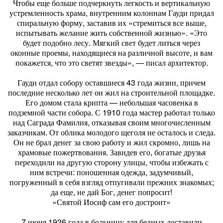
Чтобы еще больше подчеркнуть легкость и вертикальную
устремленность храма, внутренним колоннам Гауди придал
спиральную форму, заставив их «стремиться все выше,
испытывать желание жить собственной жизнью». «Это
будет подобно лесу. Мягкий свет будет литься через
оконные проемы, находящиеся на различной высоте, и вам
покажется, что это светят звезды», — писал архитектор.
Гауди отдал собору оставшиеся 43 года жизни, причем
последние несколько лет он жил на строительной площадке.
Его домом стала крипта — небольшая часовенка в
подземной части собора. С 1910 года мастер работал только
над Саграда Фамилия, отказывая своим многочисленным
заказчикам. От облика молодого щеголя не осталось и следа.
Он не брал денег за свою работу и жил скромно, лишь на
храмовые пожертвования. Завидев его, богатые друзья
переходили на другую сторону улицы, чтобы избежать с
ним встречи: поношенная одежда, задумчивый,
погруженный в себя взгляд отпугивали прежних знакомых;
да еще, не дай Бог, денег попросит!
«Святой Иосиф сам его достроит»
7 июня 1926 года в больницу для бедных доставили