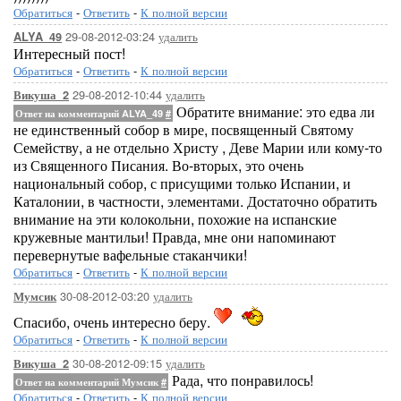
Обратиться
-
Ответить
-
К полной версии
29-08-2012-03:24
удалить
ALYA_49
Интересный пост!
Обратиться
-
Ответить
-
К полной версии
29-08-2012-10:44
удалить
Викуша_2
Обратите внимание: это едва ли
Ответ на комментарий ALYA_49
#
не единственный собор в мире, посвященный Святому
Семейству, а не отдельно Христу , Деве Марии или кому-то
из Священного Писания. Во-вторых, это очень
национальный собор, с присущими только Испании, и
Каталонии, в частности, элементами. Достаточно обратить
внимание на эти колокольни, похожие на испанские
кружевные мантильи! Правда, мне они напоминают
перевернутые вафельные стаканчики!
Обратиться
-
Ответить
-
К полной версии
30-08-2012-03:20
удалить
Мумсик
Спасибо, очень интересно беру.
Обратиться
-
Ответить
-
К полной версии
30-08-2012-09:15
удалить
Викуша_2
Рада, что понравилось!
Ответ на комментарий Мумсик
#
Обратиться
-
Ответить
-
К полной версии