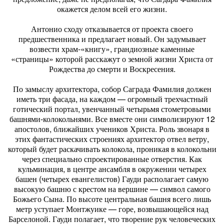
окажется делом всей его жизни.
Антонио сходу отказывается от проекта своего
предшественника и предлагает новый. Он задумывает
возвести храм-«книгу», грандиозные каменные
«страницы» которой расскажут о земной жизни Христа от
Рождества до смерти и Воскресения.
По замыслу архитектора, собор Саграда Фамилия должен
иметь три фасада, на каждом — огромный трехчастный
готический портал, увенчанный четырьмя стометровыми
башнями-колокольнями. Все вместе они символизируют 12
апостолов, ближайших учеников Христа. Роль звонаря в
этих фантастических строениях архитектор отвел ветру,
который будет раскачивать колокола, проникая в колокольни
через специально спроектированные отверстия. Как
кульминация, в центре ансамбля в окружении четырех
башен (четырех евангелистов) Гауди располагает самую
высокую башню с крестом на вершине — символ самого
Божьего Сына. По высоте центральная башня всего лишь
метр уступает Монтжуике — горе, возвышающейся над
Барселоной. Гауди полагает, что творение рук человеческих