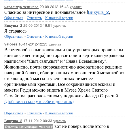
29-09-2012-16:48
удалить
ковальчук-тенекова
Спасибо за интересное и познавательное !
Викуша_2
,
Обратиться
-
Ответить
-
К полной версии
29-09-2012-16:51
удалить
Викуша_2
Я стараюсь!
Обратиться
-
Ответить
-
К полной версии
16-11-2012-12:23
удалить
valores
Веретенообразные колокольни (внутри которых проложены
винтовые лестницы) по горизонтали и вертикали украшены
надписями "Свят,свят,свят" и "Слава Всевышнему".
Живописно, почти сюрреалистично декоративное решение
наверший башен, облицованных многоцветной мозаикой из
стекловидной массы и увенчанных не менее
оригинальными крестами. Все сохранившиеся эскизы и
макеты Гауди можно видеть в Музее Храма Святого
Семейства, расположенном у подножия Фасада Страстей.
(Добавил ссылку к себе в дневник)
Обратиться
-
Ответить
-
К полной версии
17-11-2012-00:33
удалить
Викуша_2
вот не поверь после этого в
Ответ на комментарий valores
#