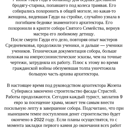
бродягу-старика, попавшего под колеса трамвая. Его
собирались похоронить в общей могиле, но какая-то
женщина, видевшая Гауди на стройке, случайно узнала в
погибшем бедняке знаменитого архитектора. Его
похоронили в крипте собора Святого Семейства, вернув
мастера его любимому детищу.
После смерти Гауди его дело, повторяя опыт мастеров
Средневековья, продолжили ученики, и дальше — ученики
учеников. Техническая документация собора, больше
похожая на импрессионистические эскизы, чем на точные
чертежи, затрудняла их работу. Плюс к этому во время
гражданской войны обезумевшая толпа уничтожила
большую часть архива архитектора.
В настоящее время под руководством архитектора Жозепа
Субиракса закончено строительство фасада Страстей.
Работы продолжаются. Сегодня каждый турист, заплатив 9
евро за посещение храма, может тем самым внести
посильную лепту в завершение собора. Подсчитано, что при
нынешнем темпе поступления денег строительство будет
окончено в 2022 году. Если планы осуществятся, то с
момента закладки первого камня до окончания всех работ