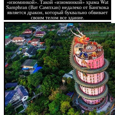
«изюминкой». Такой «изюминкой» храма Wat
Samphran (Ват Сампхан) недалеко от Бангкока
является дракон, который буквально обвивает
своим телом все здание.