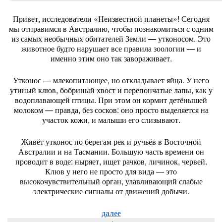
Привет,
исследователи
«Неизвестной
планеты»!
Сегодня
мы
отправимся
в
Австралию,
чтобы
познакомиться
с
одним
из
самых
необычных
обитателей
Земли
— утконосом.
Это
животное
будто
нарушает
все
правила
зоологии
— и
именно
этим
оно
так
завораживает.
Утконос
— млекопитающее,
но
откладывает
яйца.
У
него
утиный
клюв,
бобриный
хвост
и
перепончатые
лапы,
как
у
водоплавающей
птицы.
При
этом
он
кормит
детёнышей
молоком
— правда,
без
сосков:
оно
просто
выделяется
на
участок
кожи,
и
малыши
его
слизывают.
Живёт
утконос
по
берегам
рек
и
ручьёв
в
Восточной
Австралии
и
на
Тасмании.
Большую
часть
времени
он
проводит
в
воде:
ныряет,
ищет
рачков,
личинок,
червей.
Клюв
у
него
не
просто
для
вида
— это
высокочувствительный
орган,
улавливающий
слабые
электрические
сигналы
от
движений
добычи.
далее