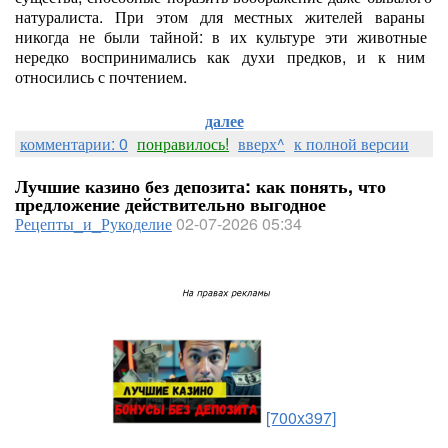
натуралиста.
При
этом
для
местных
жителей
вараны
никогда
не
были
тайной:
в
их
культуре
эти
животные
нередко
воспринимались
как
духи
предков,
и
к
ним
относились
с
почтением.
далее
комментарии: 0
понравилось!
вверх^
к полной версии
Лучшие казино без депозита: как понять, что
предложение действительно выгодное
Рецепты_и_Рукоделие
02-07-2026 05:34
[700x397]