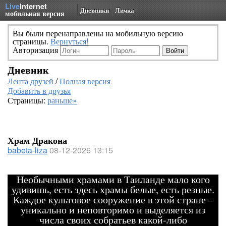
Live
Internet
Дневники
Личка
мобильная версия
Вы были перенаправлены на мобильную версию
страницы.
Вернуться!
Авторизация
Дневник
Лента друзей
/
Полная версия
Добавить в друзья
Страницы:
раньше»
Храм Дракона
babeta-liza
08-12-2026 13:15
Необычными храмами в Таиланде мало кого
удивишь, есть здесь храмы белые, есть резные.
Каждое культовое сооружение в этой стране –
уникально и неповторимо и выделяется из
числа своих собратьев какой-либо