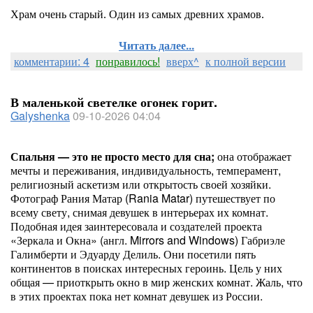
Храм очень старый. Один из самых древних храмов.
Читать далее...
комментарии: 4
понравилось!
вверх^
к полной версии
В маленькой светелке огонек горит.
Galyshenka
09-10-2026 04:04
Спальня — это не просто место для сна;
она отображает
мечты и переживания, индивидуальность, темперамент,
религиозный аскетизм или открытость своей хозяйки.
Фотограф Рания Матар (Rania Matar) путешествует по
всему свету, снимая девушек в интерьерах их комнат.
Подобная идея заинтересовала и создателей проекта
«Зеркала и Окна» (англ. Mirrors and Windows) Габриэле
Галимберти и Эдуарду Делиль. Они посетили пять
континентов в поисках интересных героинь. Цель у них
общая — приоткрыть окно в мир женских комнат. Жаль, что
в этих проектах пока нет комнат девушек из России.