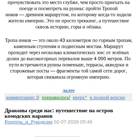
прочувствовать
это
место
глубже,
чем
просто
приехать
на
поезде
и
посмотреть
на
руины:
пройти
Тропой
инков
— древним
маршрутом,
по
которому
когда‑то
ходили
жители
империи.
Это
не
просто
треккинг,
а
путешествие
сквозь
историю,
горы
и
облака.
Тропа
инков
— это
около
43
километров
по
горным
тропам,
каменным
ступеням
и
подвесным
мостам.
Маршрут
проходит
через
несколько
климатических
зон:
от
зелёных
долин
до
высокогорных
перевалов
выше
4
000
метров.
По
пути
встречаются
руины
поменьше,
террасы,
акведуки
и
сторожевые
посты
— фрагменты
той
самой
сети
дорог,
которая
связывала
огромную
империю.
далее
комментарии: 0
понравилось!
вверх^
к полной версии
Драконы среди нас: путешествие на остров
комодских варанов
Рецепты_и_Рукоделие
02-07-2026 05:46