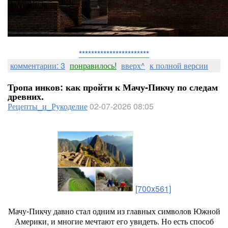
***********************
комментарии: 3
понравилось!
вверх^
к полной версии
Тропа инков: как пройти к Мачу‑Пикчу по следам
древних.
Рецепты_и_Рукоделие
02-07-2026 08:05
[700x561]
Мачу‑Пикчу
давно
стал
одним
из
главных
символов
Южной
Америки,
и
многие
мечтают
его
увидеть.
Но
есть
способ