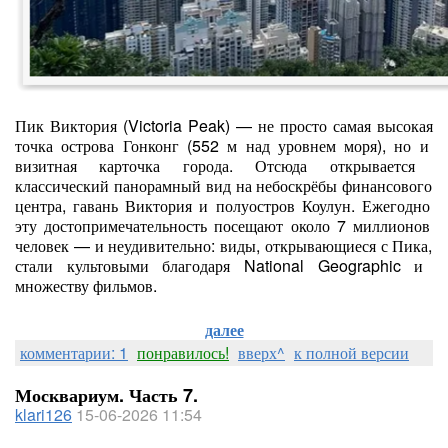
Пик
Виктория
(Victoria
Peak)
— не
просто
самая
высокая
точка
острова
Гонконг
(552
м
над
уровнем
моря),
но
и
визитная
карточка
города.
Отсюда
открывается
классический
панорамный
вид
на
небоскрёбы
финансового
центра,
гавань
Виктория
и
полуостров
Коулун.
Ежегодно
эту
достопримечательность
посещают
около
7
миллионов
человек
— и
неудивительно:
виды,
открывающиеся
с
Пика,
стали
культовыми
благодаря
National
Geographic
и
множеству
фильмов.
далее
комментарии: 1
понравилось!
вверх^
к полной версии
Москвариум. Часть 7.
klari126
15-06-2026 11:54