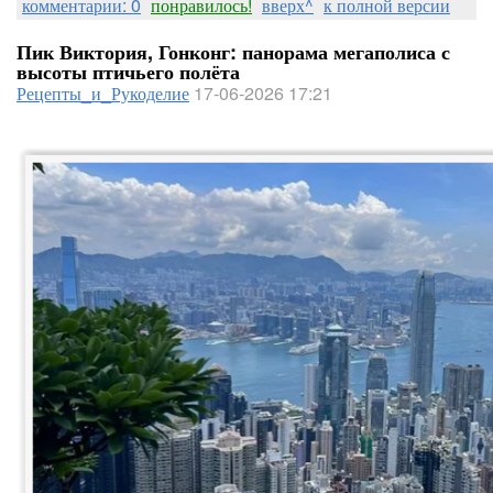
комментарии: 0
понравилось!
вверх^
к полной версии
Пик Виктория, Гонконг: панорама мегаполиса с
высоты птичьего полёта
Рецепты_и_Рукоделие
17-06-2026 17:21