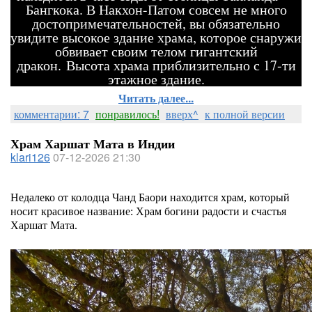
Бангкока. В Накхон-Патом совсем не много
достопримечательностей, вы обязательно
увидите высокое здание храма, которое снаружи
обвивает своим телом гигантский
дракон. Высота храма приблизительно с 17-ти
этажное здание.
Читать далее...
комментарии: 7
понравилось!
вверх^
к полной версии
Храм Харшат Мата в Индии
klari126
07-12-2026 21:30
Недалеко от колодца Чанд Баори находится храм, который
носит красивое название: Храм богини радости и счастья
Харшат Мата.