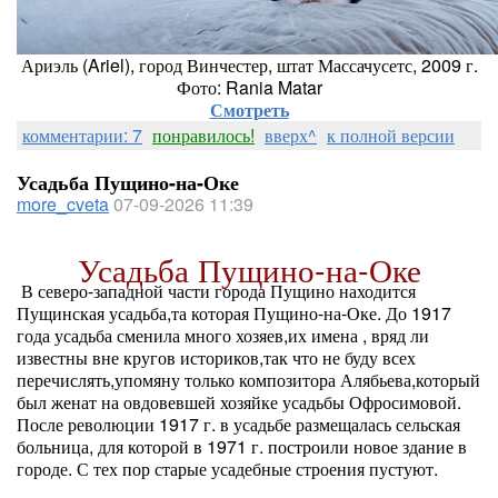
Ариэль (Ariel), город Винчестер, штат Массачусетс, 2009 г.
Фото: Rania Matar
Смотреть
комментарии: 7
понравилось!
вверх^
к полной версии
Усадьба Пущино-на-Оке
more_cveta
07-09-2026 11:39
Усадьба Пущино-на-Оке
В северо-западной части города Пущино находится
Пущинская усадьба,та которая Пущино-на-Оке. До 1917
года усадьба сменила много хозяев,их имена , вряд ли
известны вне кругов историков,так что не буду всех
перечислять,упомяну только композитора Алябьева,который
был женат на овдовевшей хозяйке усадьбы Офросимовой.
После революции 1917 г. в усадьбе размещалась сельская
больница, для которой в 1971 г. построили новое здание в
городе. С тех пор старые усадебные строения пустуют.