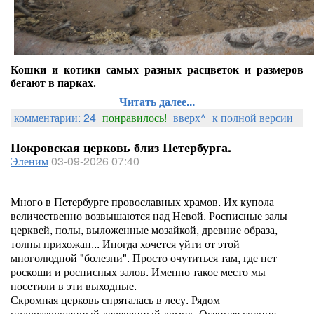
Кошки и котики самых разных расцветок и размеров
бегают в парках.
Читать далее...
комментарии: 24
понравилось!
вверх^
к полной версии
Покровская церковь близ Петербурга.
Эленим
03-09-2026 07:40
Много в Петербурге провославных храмов. Их купола
величественно возвышаются над Невой. Росписные залы
церквей, полы, выложенные мозайкой, древние образа,
толпы прихожан... Иногда хочется уйти от этой
многолюдной "болезни". Просто очутиться там, где нет
роскоши и росписных залов. Именно такое место мы
посетили в эти выходные.
Скромная церковь спряталась в лесу. Рядом
полуразрушенный деревянный домик. Осеннее солнце.