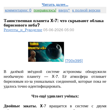
Читать далее...
комментарии: 0
понравилось!
вверх^
к полной версии
Таинственная планета X‑7: что скрывают облака
бирюзового неба?
Рецепты_и_Рукоделие
05-06-2026 05:00
[700x395]
В далёкой звёздной системе астрономы обнаружили
необычную планету — X‑7. Её атмосфера отливает
бирюзовым из‑за уникальных соединений, которые пока не
удалось точно идентифицировать.
Что ещё удивляет учёных:
Двойные закаты. X
‑7 вращается в системе с двумя