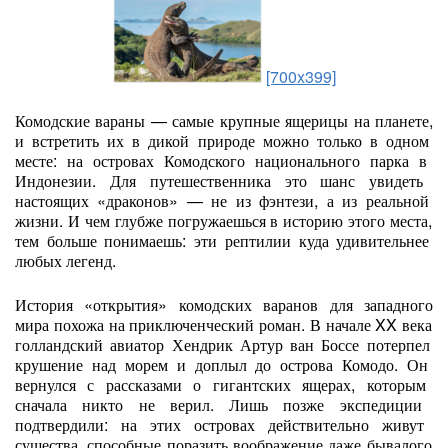
[700x399]
Комодские
вараны
— самые
крупные
ящерицы
на
планете,
и
встретить
их
в
дикой
природе
можно
только
в
одном
месте:
на
островах
Комодского
национального
парка
в
Индонезии.
Для
путешественника
это
шанс
увидеть
настоящих
«драконов»
— не
из
фэнтези,
а
из
реальной
жизни.
И
чем
глубже
погружаешься
в
историю
этого
места,
тем
больше
понимаешь:
эти
рептилии
куда
удивительнее
любых
легенд.
История
«открытия»
комодских
варанов
для
западного
мира
похожа
на
приключенческий
роман.
В
начале
XX
века
голландский
авиатор
Хендрик
Артур
ван
Боссе
потерпел
крушение
над
морем
и
доплыл
до
острова
Комодо.
Он
вернулся
с
рассказами
о
гигантских
ящерах,
которым
сначала
никто
не
верил.
Лишь
позже
экспедиции
подтвердили:
на
этих
островах
действительно
живут
существа,
способные
поразить
воображение
даже
бывалого